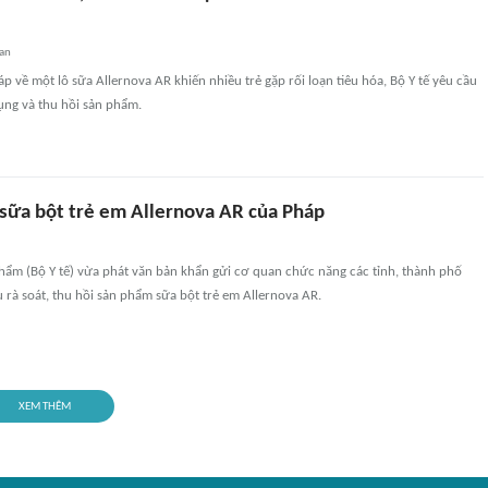
an
p về một lô sữa Allernova AR khiến nhiều trẻ gặp rối loạn tiêu hóa, Bộ Y tế yêu cầu
ụng và thu hồi sản phẩm.
 sữa bột trẻ em Allernova AR của Pháp
hẩm (Bộ Y tế) vừa phát văn bản khẩn gửi cơ quan chức năng các tỉnh, thành phố
 rà soát, thu hồi sản phẩm sữa bột trẻ em Allernova AR.
XEM THÊM