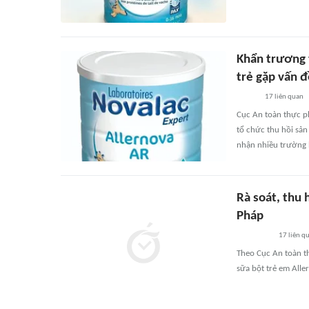
Khẩn trương 
trẻ gặp vấn đ
17
liên quan
Cục An toàn thực p
tổ chức thu hồi sản
nhận nhiều trường h
Rà soát, thu 
Pháp
17
liên q
Theo Cục An toàn t
sữa bột trẻ em Alle