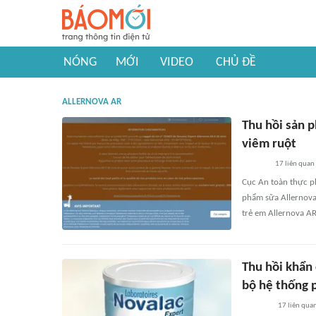
NÓNG
MỚI
VIDEO
CHỦ ĐỀ
ALLERNOVA AR
Thu hồi sản 
viêm ruột
17
liên quan
Cục An toàn thực ph
phẩm sữa Allernova
trẻ em Allernova AR
Thu hồi khẩn 
bộ hệ thống 
17
liên qua