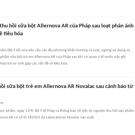
thu hồi sữa bột Allernova AR của Pháp sau loạt phản ánh
ề tiêu hóa
hẩm (Bộ Y tế) vừa yêu cầu các địa phương khẩn trương rà soát, ngừng sử dụng và
 phẩm sữa bột trẻ em Allernova AR của Pháp sau khi cơ quan y tế nước này ghi
ợp trẻ sơ sinh gặp các vấn đề về tiêu hóa.
hồi sữa bột trẻ em Allernova AR Novalac sau cảnh báo từ
uan
hực phẩm, ngày 12/6, Bộ Y tế Pháp ra thông báo về việc tự nguyện thu hồi sản phẩm
rnova AR có số lô 183403 do Laboratoires Novalac sản xuất.