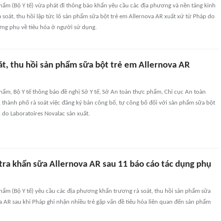
hẩm (Bộ Y tế) vừa phát đi thông báo khẩn yêu cầu các địa phương và nền tảng kinh
 soát, thu hồi lập tức lô sản phẩm sữa bột trẻ em Allernova AR xuất xứ từ Pháp do
ứng phụ về tiêu hóa ở người sử dụng.
át, thu hồi sản phẩm sữa bột trẻ em Allernova AR
ẩm, Bộ Y tế thông báo đề nghị Sở Y tế, Sở An toàn thực phẩm, Chi cục An toàn
 thành phố rà soát việc đăng ký bản công bố, tự công bố đối với sản phẩm sữa bột
 do Laboratoires Novalac sản xuất.
tra khẩn sữa Allernova AR sau 11 báo cáo tác dụng phụ
hẩm (Bộ Y tế) yêu cầu các địa phương khẩn trương rà soát, thu hồi sản phẩm sữa
a AR sau khi Pháp ghi nhận nhiều trẻ gặp vấn đề tiêu hóa liên quan đến sản phẩm