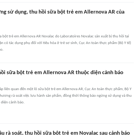
ng sử dụng, thu hồi sữa bột trẻ em Allernova AR của
a bột trẻ em Allernova AR Novalac do Laboratoires Novalac sản xuất bị thu hồi tại
ận có tác dụng phụ đối với tiêu hóa ở trẻ sơ sinh, Cục An toàn thực phẩm (Bộ Y tế)
áo.
hồi sữa bột trẻ em Allernova AR thuộc diện cảnh báo
p liên quan đến một lô sữa bột trẻ em Allernova AR, Cục An toàn thực phẩm, Bộ Y
 phương rà soát việc lưu hành sản phẩm, đồng thời thông báo ngừng sử dụng và thu
 diện cảnh báo.
ầu rà soát, thu hồi sữa bột trẻ em Novalac sau cảnh báo