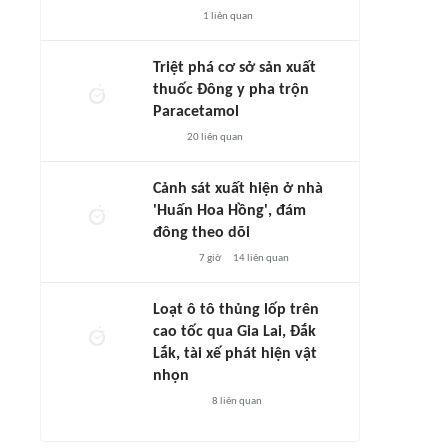
1
liên quan
Triệt phá cơ sở sản xuất
thuốc Đông y pha trộn
Paracetamol
20
liên quan
Cảnh sát xuất hiện ở nhà
'Huấn Hoa Hồng', đám
đông theo dõi
7 giờ
14
liên quan
Loạt ô tô thủng lốp trên
cao tốc qua Gia Lai, Đắk
Lắk, tài xế phát hiện vật
nhọn
8
liên quan