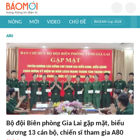
NÓNG
MỚI
VIDEO
CHỦ ĐỀ
#ASEAN Cup 2026
#Trí tuệ nhân tạo
#Mỹ - Iran
#Khám phá Việt Nam
A80
#Khám phá thế giới
Bộ đội Biên phòng Gia Lai gặp mặt, biểu
dương 13 cán bộ, chiến sĩ tham gia A80