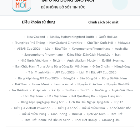
TẢI ỨNG DỤNG BÁO MỚI
ĐỂ KHÔNG BỎ SÓT TIN TỨC
Điều khoản sử dụng
Chính sách bảo mật
New Zealand
Sân Bay Sydney Kingsford Smith
Quốc Hội Lào
Trung Học Phổ Thông
New Zealand Cindy Kiro
Chủ Tịch Quốc Hội
Malaysia
ASEAN Cup 2026
Lào
Rửa Tiền
Xaysomphone Phomvihane
Australia
Saysomphone Phomvihane
Đảng Nhân Dân Cách Mạng Lào
Iran
Nhà Nước Việt Nam
Tô Lâm
Australia Sam Mostyn
Eo Biển Hormuz
Ban Chấp Hành Trung Ương Đảng Cộng Sản Việt Nam
Điểm Chuẩn
Nắng Nóng
Trần Thanh Mẫn
AFF Cup 2026
Lịch Thi Đấu AFF Cup 2026
Bảng Xếp Hạng AFF Cup 2026
Bóng Đá
Báo Bóng Đá
Bóng Đá Việt Nam
Thể Thao
Lionel Messi
Lamine Yamal
Nguyễn Xuân Son
Nguyễn Đình Bắc
Tin Thế Giới
Pháp Luật
Xã Hội
Tin Bão
Tin Tức
Giá Vàng
Tuyển Việt Nam
U23 Việt Nam
U17 Việt Nam
Kết Quả Bóng Đá
Ngoại Hạng Anh
Bảng Xếp Hạng Ngoại Hạng Anh
Lịch Thi Đấu Ngoại Hạng Anh
Cúp C1
Kết Quả Vietlott Power 6/55
Kết Quả Xổ Số
Xổ Số Miền Nam
Xổ Số Miền Bắc
Xổ Số Miền Trung
Giao Thông
Thời Sự
Lịch Vạn Niên
Thời Tiết
Thời Tiết Thành Phố Hồ Chí Minh
Thời Tiết Hà Nội
Giá Xăng Dầu