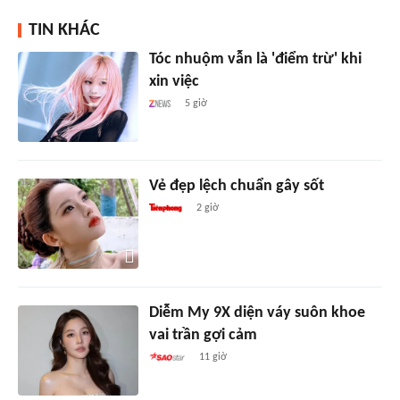
TIN KHÁC
Tóc nhuộm vẫn là 'điểm trừ' khi
xin việc
5 giờ
Vẻ đẹp lệch chuẩn gây sốt
2 giờ
Diễm My 9X diện váy suôn khoe
vai trần gợi cảm
11 giờ