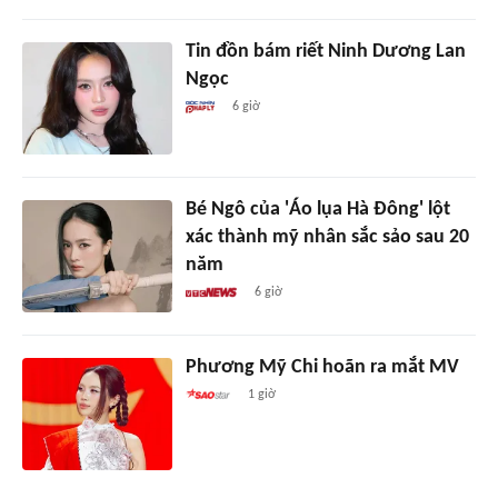
Tin đồn bám riết Ninh Dương Lan
Ngọc
6 giờ
Bé Ngô của 'Áo lụa Hà Đông' lột
xác thành mỹ nhân sắc sảo sau 20
năm
6 giờ
Phương Mỹ Chi hoãn ra mắt MV
1 giờ