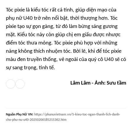
Tóc pixie là kiểu tóc rất cá tính, giúp diện mạo của
phụ nữ U40 trở nên nổi bật, thời thượng hơn. Tóc
pixie tạo sự gọn gàng, từ đó làm bừng sáng gương
mặt. Kiểu tóc này còn giúp chị em giấu được nhược
điểm tóc thưa mỏng. Tóc pixie phù hợp với những
nàng không thích nhuộm tóc. Bởi lẽ, khi để tóc pixie
màu đen truyền thống, vẻ ngoài của quý cô U40 sẽ có
sự sang trọng, tinh tế.
Lâm Lâm - Ảnh: Sưu tầm
Nguồn
Phụ Nữ VN
:
https://phunuvietnam.vn/5-kieu-toc-ngan-thanh-lich-danh-
cho-phu-nu-u40-20250206185215362.htm