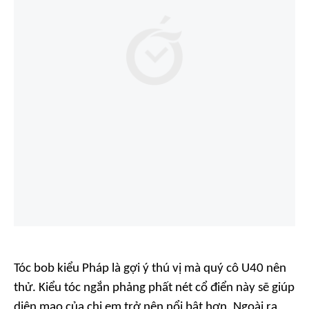
Tóc bob kiểu Pháp là gợi ý thú vị mà quý cô U40 nên
thử. Kiểu tóc ngắn phảng phất nét cổ điển này sẽ giúp
diện mạo của chị em trở nên nổi bật hơn. Ngoài ra,