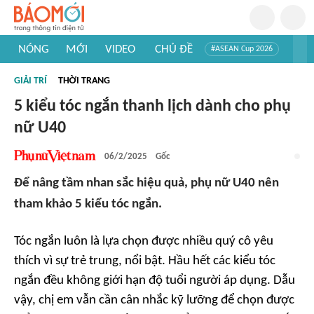
NÓNG
MỚI
VIDEO
CHỦ ĐỀ
#ASEAN Cup 2026
#Trí tuệ nhân tạo
#Mỹ - Iran
#Khám phá Việt Nam
GIẢI TRÍ
THỜI TRANG
#Khám phá thế giới
5 kiểu tóc ngắn thanh lịch dành cho phụ
nữ U40
06/2/2025
Gốc
Để nâng tầm nhan sắc hiệu quả, phụ nữ U40 nên
tham khảo 5 kiểu tóc ngắn.
Tóc ngắn luôn là lựa chọn được nhiều quý cô yêu
thích vì sự trẻ trung, nổi bật. Hầu hết các kiểu tóc
ngắn đều không giới hạn độ tuổi người áp dụng. Dẫu
vậy, chị em vẫn cần cân nhắc kỹ lưỡng để chọn được