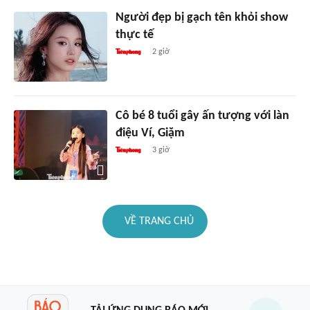
Người đẹp bị gạch tên khỏi show
thực tế
2 giờ
Cô bé 8 tuổi gây ấn tượng với làn
điệu Ví, Giặm
3 giờ
VỀ TRANG CHỦ