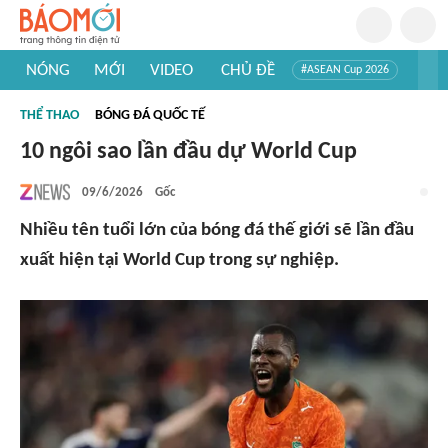
NÓNG
MỚI
VIDEO
CHỦ ĐỀ
#ASEAN Cup 2026
#Trí tuệ nhân tạo
#Mỹ - Iran
#Khám phá Việt Nam
THỂ THAO
BÓNG ĐÁ QUỐC TẾ
#Khám phá thế giới
10 ngôi sao lần đầu dự World Cup
09/6/2026
Gốc
Nhiều tên tuổi lớn của bóng đá thế giới sẽ lần đầu
xuất hiện tại World Cup trong sự nghiệp.