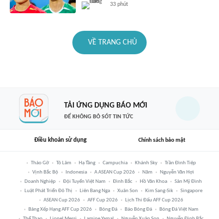
33 phút
VỀ TRANG CHỦ
TẢI ỨNG DỤNG BÁO MỚI
ĐỂ KHÔNG BỎ SÓT TIN TỨC
Điều khoản sử dụng
Chính sách bảo mật
Tháo Gỡ
Tô Lâm
Hạ Tầng
Campuchia
Khánh Sky
Trần Đình Tiệp
Vịnh Bắc Bộ
Indonesia
A ASEAN Cup 2026
Năm
Nguyễn Văn Hợi
Doanh Nghiệp
Đội Tuyển Việt Nam
Đình Bắc
Hồ Văn Khoa
Sân Mỹ Đình
Luật Phát Triển Đô Thị
Liên Bang Nga
Xuân Son
Kim Sang-Sik
Singapore
ASEAN Cup 2026
AFF Cup 2026
Lịch Thi Đấu AFF Cup 2026
Bảng Xếp Hạng AFF Cup 2026
Bóng Đá
Báo Bóng Đá
Bóng Đá Việt Nam
Thể Thao
Lionel Messi
Lamine Yamal
Nguyễn Xuân Son
Nguyễn Đình Bắc