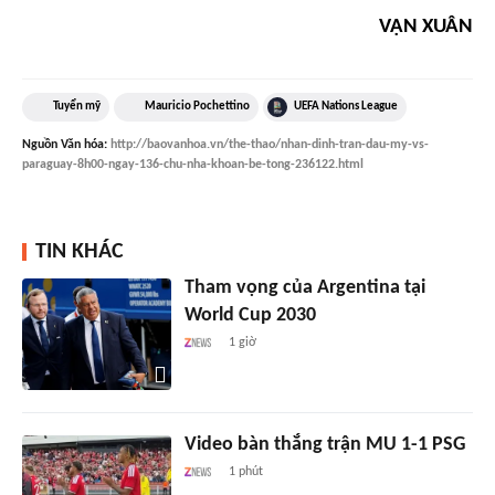
VẠN XUÂN
Tuyển mỹ
Mauricio Pochettino
UEFA Nations League
Nguồn
Văn hóa
:
http://baovanhoa.vn/the-thao/nhan-dinh-tran-dau-my-vs-
paraguay-8h00-ngay-136-chu-nha-khoan-be-tong-236122.html
TIN KHÁC
Tham vọng của Argentina tại
World Cup 2030
1 giờ
Video bàn thắng trận MU 1-1 PSG
1 phút