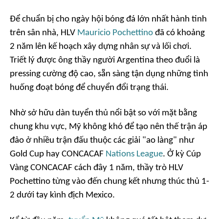
Để chuẩn bị cho ngày hội bóng đá lớn nhất hành tinh
trên sân nhà, HLV
Mauricio Pochettino
đã có khoảng
2 năm lên kế hoạch xây dựng nhân sự và lối chơi.
Triết lý được ông thầy người Argentina theo đuổi là
pressing cường độ cao, sẵn sàng tận dụng những tình
huống đoạt bóng để chuyển đổi trạng thái.
Nhờ sở hữu dàn tuyển thủ nổi bật so với mặt bằng
chung khu vực, Mỹ không khó để tạo nên thế trận áp
đảo ở nhiều trận đấu thuộc các giải "ao làng" như
Gold Cup hay CONCACAF
Nations League
. Ở kỳ Cúp
Vàng CONCACAF cách đây 1 năm, thầy trò HLV
Pochettino từng vào đến chung kết nhưng thúc thủ 1-
2 dưới tay kình địch Mexico.