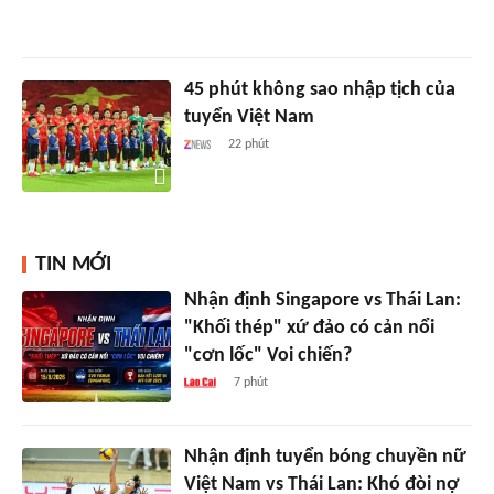
45 phút không sao nhập tịch của
tuyển Việt Nam
22 phút
TIN MỚI
Nhận định Singapore vs Thái Lan:
"Khối thép" xứ đảo có cản nổi
"cơn lốc" Voi chiến?
7 phút
Nhận định tuyển bóng chuyền nữ
Việt Nam vs Thái Lan: Khó đòi nợ