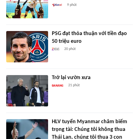
9 phút
PSG đạt thỏa thuận với tiền đạo
50 triệu euro
20 phút
Trở lại vườn xưa
21 phút
HLV tuyển Myanmar châm biếm
trọng tài: Chúng tôi không thua
Thái Lan, chúng tôi thua 3 con