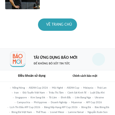
VỀ TRANG CHỦ
TẢI ỨNG DỤNG BÁO MỚI
ĐỂ KHÔNG BỎ SÓT TIN TỨC
Điều khoản sử dụng
Chính sách bảo mật
Nắng Nóng
ASEAN Cup 2026
Mũi Nghê
ASEAN Cup
Malaysia
Thái Lan
Iran
Đội Tuyển Việt Nam
Triệu Thị Tâm
Cảnh Sát Kinh Tế
Luật Dầu Khí
Singapore
Kim Sang-Sik
Tô Lâm
Đình Bắc
Liên Bang Nga
Ukraine
Campuchia
Philippines
Doanh Nghiệp
Myanmar
AFF Cup 2026
Lịch Thi Đấu AFF Cup 2026
Bảng Xếp Hạng AFF Cup 2026
Bóng Đá
Báo Bóng Đá
Bóng Đá Việt Nam
Thể Thao
Lionel Messi
Lamine Yamal
Nguyễn Xuân Son