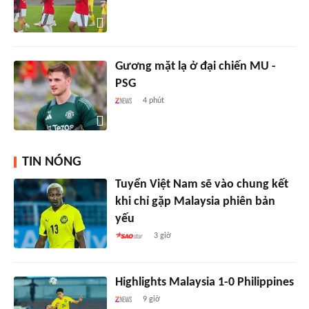
Gương mặt lạ ở đại chiến MU -
PSG
4 phút
TIN NÓNG
Tuyển Việt Nam sẽ vào chung kết
khi chỉ gặp Malaysia phiên bản
yếu
3 giờ
Highlights Malaysia 1-0 Philippines
9 giờ