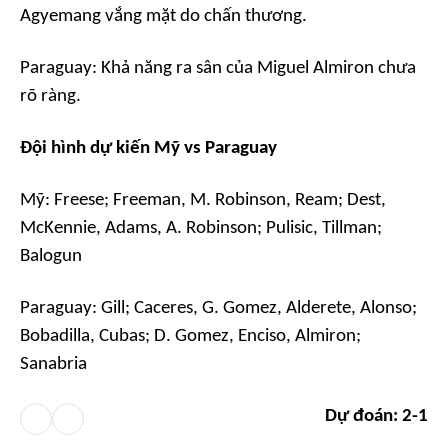
Agyemang vắng mặt do chấn thương.
Paraguay: Khả năng ra sân của Miguel Almiron chưa
rõ ràng.
Đội hình dự kiến Mỹ vs Paraguay
Mỹ: Freese; Freeman, M. Robinson, Ream; Dest,
McKennie, Adams, A. Robinson; Pulisic, Tillman;
Balogun
Paraguay: Gill; Caceres, G. Gomez, Alderete, Alonso;
Bobadilla, Cubas; D. Gomez, Enciso, Almiron;
Sanabria
Dự đoán: 2-1