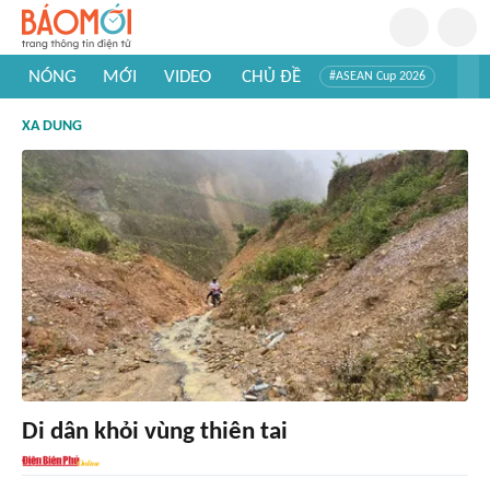
NÓNG
MỚI
VIDEO
CHỦ ĐỀ
#ASEAN Cup 2026
#Trí tuệ nhân tạo
#Mỹ - Iran
#Khám phá Việt Nam
XA DUNG
#Khám phá thế giới
Di dân khỏi vùng thiên tai