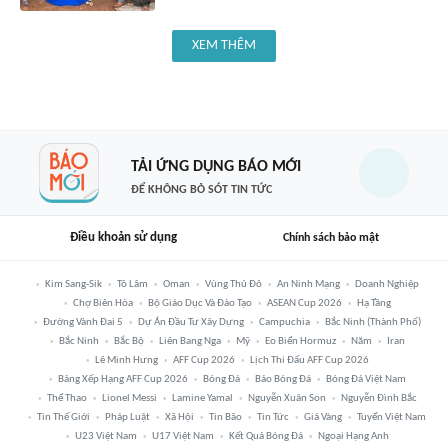
XEM THÊM
TẢI ỨNG DỤNG BÁO MỚI
ĐỂ KHÔNG BỎ SÓT TIN TỨC
Điều khoản sử dụng
Chính sách bảo mật
Kim Sang-Sik
Tô Lâm
Oman
Vùng Thủ Đô
An Ninh Mạng
Doanh Nghiệp
Chợ Biên Hòa
Bộ Giáo Dục Và Đào Tạo
ASEAN Cup 2026
Hạ Tầng
Đường Vành Đai 5
Dự Án Đầu Tư Xây Dựng
Campuchia
Bắc Ninh (thành Phố)
Bắc Ninh
Bắc Bộ
Liên Bang Nga
Mỹ
Eo Biển Hormuz
Năm
Iran
Lê Minh Hưng
AFF Cup 2026
Lịch Thi Đấu AFF Cup 2026
Bảng Xếp Hạng AFF Cup 2026
Bóng Đá
Báo Bóng Đá
Bóng Đá Việt Nam
Thể Thao
Lionel Messi
Lamine Yamal
Nguyễn Xuân Son
Nguyễn Đình Bắc
Tin Thế Giới
Pháp Luật
Xã Hội
Tin Bão
Tin Tức
Giá Vàng
Tuyển Việt Nam
U23 Việt Nam
U17 Việt Nam
Kết Quả Bóng Đá
Ngoại Hạng Anh