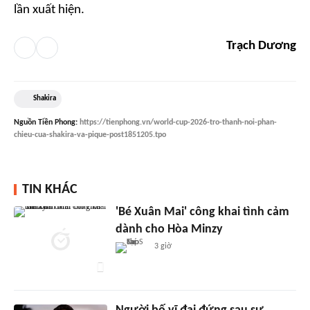
lần xuất hiện.
Trạch Dương
Shakira
Nguồn
Tiền Phong
:
https://tienphong.vn/world-cup-2026-tro-thanh-noi-phan-
chieu-cua-shakira-va-pique-post1851205.tpo
TIN KHÁC
'Bé Xuân Mai' công khai tình cảm
dành cho Hòa Minzy
3 giờ