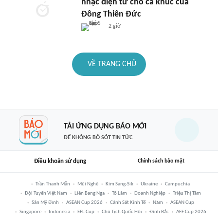
nhạc điện tử cho ca khúc của
Đông Thiên Đức
2 giờ
VỀ TRANG CHỦ
TẢI ỨNG DỤNG BÁO MỚI
ĐỂ KHÔNG BỎ SÓT TIN TỨC
Điều khoản sử dụng
Chính sách bảo mật
Trần Thanh Mẫn
Mũi Nghê
Kim Sang-Sik
Ukraine
Campuchia
Đội Tuyển Việt Nam
Liên Bang Nga
Tô Lâm
Doanh Nghiệp
Triệu Thị Tâm
Sân Mỹ Đình
ASEAN Cup 2026
Cảnh Sát Kinh Tế
Năm
ASEAN Cup
Singapore
Indonesia
EFL Cup
Chủ Tịch Quốc Hội
Đình Bắc
AFF Cup 2026