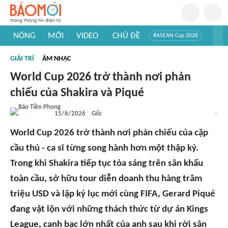
NÓNG
MỚI
VIDEO
CHỦ ĐỀ
#ASEAN Cup 2026
#Trí tuệ nhân tạo
#Mỹ - Iran
#Khám phá Việt Nam
GIẢI TRÍ
ÂM NHẠC
#Khám phá thế giới
World Cup 2026 trở thành nơi phản
chiếu của Shakira và Piqué
15/6/2026
Gốc
World Cup 2026 trở thành nơi phản chiếu của cặp
cầu thủ - ca sĩ từng song hành hơn một thập kỷ.
Trong khi Shakira tiếp tục tỏa sáng trên sân khấu
toàn cầu, sở hữu tour diễn doanh thu hàng trăm
triệu USD và lập kỷ lục mới cùng FIFA, Gerard Piqué
đang vật lộn với những thách thức từ dự án Kings
League, canh bạc lớn nhất của anh sau khi rời sân