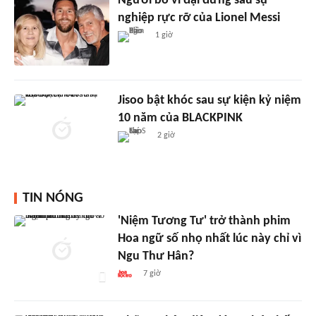
Người bố vĩ đại đứng sau sự
nghiệp rực rỡ của Lionel Messi
1 giờ
Jisoo bật khóc sau sự kiện kỷ niệm
10 năm của BLACKPINK
2 giờ
TIN NÓNG
'Niệm Tương Tư' trở thành phim
Hoa ngữ số nhọ nhất lúc này chỉ vì
Ngu Thư Hân?
7 giờ