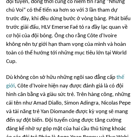
đội tuyển, đồng thời củng cố niềm tin rằng “Những
chú Voi” có thể tiến xa hơn so với 3 lần tham dự
trước đây, khi đều dừng bước ở vòng bảng. Phát biểu
trước giải đấu, HLV Emerse Faé tỏ ra đầy lạc quan về
cơ hội của đội bóng. Ông cho rằng Côte d'Ivoire
không nên tự giới hạn tham vọng của mình và hoàn
toàn có thể hướng tới những mục tiêu lớn tại World
Cup.
Dù không còn sở hữu những ngôi sao đẳng cấp
thế
giới
, Côte d'Ivoire hiện nay được đánh giá là có đội
hình cân bằng và giàu sức trẻ. Trên hàng công, những
cái tên như Amad Diallo, Simon Adingra, Nicolas Pepe
và tài năng trẻ Yan Diomande được kỳ vọng sẽ mang
đến sự đột biến. Đội tuyển cũng được tăng cường
đáng kể nhờ sự góp mặt của hai cầu thủ từng khoác