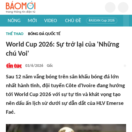
NÓNG
MỚI
VIDEO
CHỦ ĐỀ
#ASEAN Cup 2026
#Trí tuệ nhân tạo
#Mỹ - Iran
#Khám phá Việt Nam
THỂ THAO
BÓNG ĐÁ QUỐC TẾ
#Khám phá thế giới
World Cup 2026: Sự trở lại của 'Những
chú Voi'
03/6/2026
Gốc
Sau 12 năm vắng bóng trên sân khấu bóng đá lớn
nhất hành tinh, đội tuyển Côte d'Ivoire đang hướng
tới World Cup 2026 với sự tự tin và khát vọng tạo
nên dấu ấn lịch sử dưới sự dẫn dắt của HLV Emerse
Faé.