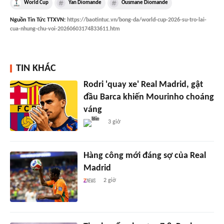
World Cup
Yan Diomande
Ousmane Diomande
Nguồn
Tin Tức TTXVN
:
https://baotintuc.vn/bong-da/world-cup-2026-su-tro-lai-
cua-nhung-chu-voi-20260603174833611.htm
TIN KHÁC
Rodri 'quay xe' Real Madrid, gật
đầu Barca khiến Mourinho choáng
váng
3 giờ
Hàng công mới đáng sợ của Real
Madrid
2 giờ