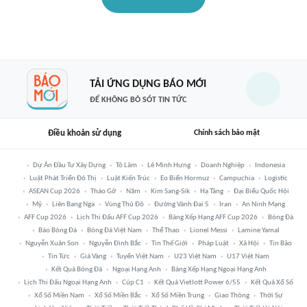
TẢI ỨNG DỤNG BÁO MỚI
ĐỂ KHÔNG BỎ SÓT TIN TỨC
Điều khoản sử dụng
Chính sách bảo mật
Dự Án Đầu Tư Xây Dựng
Tô Lâm
Lê Minh Hưng
Doanh Nghiệp
Indonesia
Luật Phát Triển Đô Thị
Luật Kiến Trúc
Eo Biển Hormuz
Campuchia
Logistic
ASEAN Cup 2026
Tháo Gỡ
Năm
Kim Sang-Sik
Hạ Tầng
Đại Biểu Quốc Hội
Mỹ
Liên Bang Nga
Vùng Thủ Đô
Đường Vành Đai 5
Iran
An Ninh Mạng
AFF Cup 2026
Lịch Thi Đấu AFF Cup 2026
Bảng Xếp Hạng AFF Cup 2026
Bóng Đá
Báo Bóng Đá
Bóng Đá Việt Nam
Thể Thao
Lionel Messi
Lamine Yamal
Nguyễn Xuân Son
Nguyễn Đình Bắc
Tin Thế Giới
Pháp Luật
Xã Hội
Tin Bão
Tin Tức
Giá Vàng
Tuyển Việt Nam
U23 Việt Nam
U17 Việt Nam
Kết Quả Bóng Đá
Ngoại Hạng Anh
Bảng Xếp Hạng Ngoại Hạng Anh
Lịch Thi Đấu Ngoại Hạng Anh
Cúp C1
Kết Quả Vietlott Power 6/55
Kết Quả Xổ Số
Xổ Số Miền Nam
Xổ Số Miền Bắc
Xổ Số Miền Trung
Giao Thông
Thời Sự