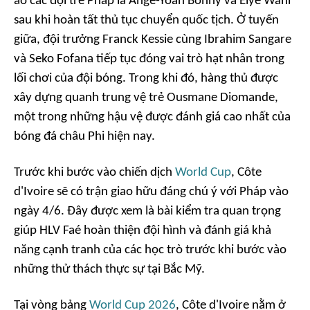
áo các đội trẻ Pháp là Ange-Yoan Bonny và Elye Wahi
sau khi hoàn tất thủ tục chuyển quốc tịch. Ở tuyến
giữa, đội trưởng Franck Kessie cùng Ibrahim Sangare
và Seko Fofana tiếp tục đóng vai trò hạt nhân trong
lối chơi của đội bóng. Trong khi đó, hàng thủ được
xây dựng quanh trung vệ trẻ Ousmane Diomande,
một trong những hậu vệ được đánh giá cao nhất của
bóng đá châu Phi hiện nay.
Trước khi bước vào chiến dịch
World Cup
, Côte
d'Ivoire sẽ có trận giao hữu đáng chú ý với Pháp vào
ngày 4/6. Đây được xem là bài kiểm tra quan trọng
giúp HLV Faé hoàn thiện đội hình và đánh giá khả
năng cạnh tranh của các học trò trước khi bước vào
những thử thách thực sự tại Bắc Mỹ.
Tại vòng bảng
World Cup 2026
, Côte d'Ivoire nằm ở