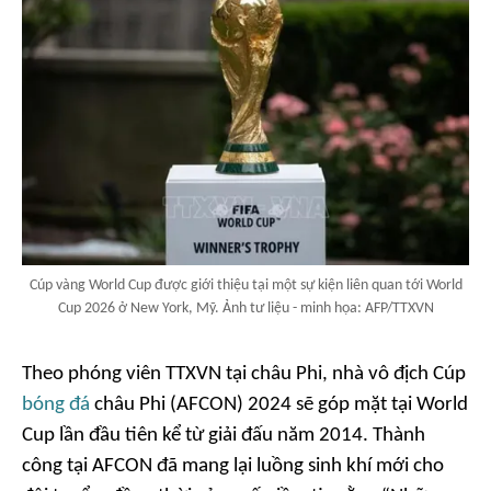
Cúp vàng World Cup được giới thiệu tại một sự kiện liên quan tới World
Cup 2026 ở New York, Mỹ. Ảnh tư liệu - minh họa: AFP/TTXVN
Theo phóng viên TTXVN tại châu Phi, nhà vô địch Cúp
bóng đá
châu Phi (AFCON) 2024 sẽ góp mặt tại World
Cup lần đầu tiên kể từ giải đấu năm 2014. Thành
công tại AFCON đã mang lại luồng sinh khí mới cho