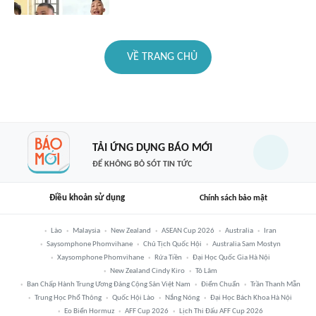
VỀ TRANG CHỦ
TẢI ỨNG DỤNG BÁO MỚI
ĐỂ KHÔNG BỎ SÓT TIN TỨC
Điều khoản sử dụng
Chính sách bảo mật
Lào
Malaysia
New Zealand
ASEAN Cup 2026
Australia
Iran
Saysomphone Phomvihane
Chủ Tịch Quốc Hội
Australia Sam Mostyn
Xaysomphone Phomvihane
Rửa Tiền
Đại Học Quốc Gia Hà Nội
New Zealand Cindy Kiro
Tô Lâm
Ban Chấp Hành Trung Ương Đảng Cộng Sản Việt Nam
Điểm Chuẩn
Trần Thanh Mẫn
Trung Học Phổ Thông
Quốc Hội Lào
Nắng Nóng
Đại Học Bách Khoa Hà Nội
Eo Biển Hormuz
AFF Cup 2026
Lịch Thi Đấu AFF Cup 2026