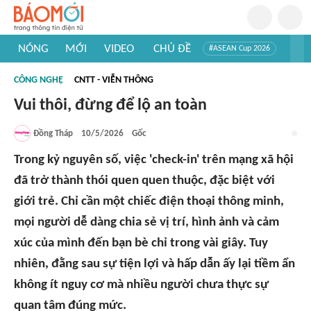
NÓNG
MỚI
VIDEO
CHỦ ĐỀ
#ASEAN Cup 2026
#Trí tuệ nhân tạo
#Mỹ - Iran
#Khám phá Việt Nam
CÔNG NGHỆ
CNTT - VIỄN THÔNG
#Khám phá thế giới
Vui thôi, đừng để lộ an toàn
Đồng Tháp
10/5/2026
Gốc
Trong kỷ nguyên số, việc 'check-in' trên mạng xã hội
đã trở thành thói quen quen thuộc, đặc biệt với
giới trẻ. Chỉ cần một chiếc điện thoại thông minh,
mọi người dễ dàng chia sẻ vị trí, hình ảnh và cảm
xúc của mình đến bạn bè chỉ trong vài giây. Tuy
nhiên, đằng sau sự tiện lợi và hấp dẫn ấy lại tiềm ẩn
không ít nguy cơ mà nhiều người chưa thực sự
quan tâm đúng mức.