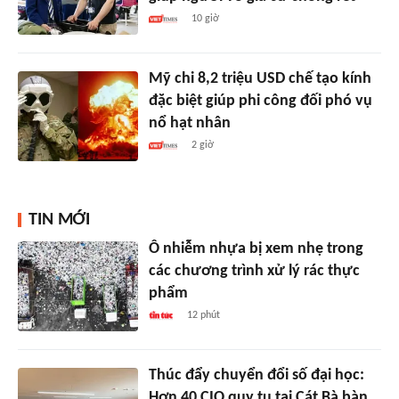
10 giờ
Mỹ chi 8,2 triệu USD chế tạo kính
đặc biệt giúp phi công đối phó vụ
nổ hạt nhân
2 giờ
TIN MỚI
Ô nhiễm nhựa bị xem nhẹ trong
các chương trình xử lý rác thực
phẩm
12 phút
Thúc đẩy chuyển đổi số đại học:
Hơn 40 CIO quy tụ tại Cát Bà bàn