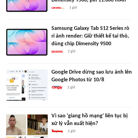
Dimensity 9500, pin 11.600 mAh
1 giờ
Samsung Galaxy Tab S12 Series rò
rỉ ảnh render: Giữ thiết kế tai thỏ,
dùng chip Dimensity 9500
2 giờ
Google Drive dừng sao lưu ảnh lên
Google Photos từ 10/8
2 giờ
Vì sao 'giang hồ mạng' liên tục bị
xử lý vẫn xuất hiện?
2 giờ