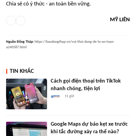
Chia sẻ có ý thức - an toàn bền vững.
MỸ LIÊN
Nguồn
Đồng Tháp
:
https://baodongthap.vn/vui-thoi-dung-de-lo-an-toan-
a240587.html
TIN KHÁC
Cách gọi điện thoại trên TikTok
nhanh chóng, tiện lợi
11 giờ
Google Maps dự báo kẹt xe trước
khi tắc đường xảy ra thế nào?