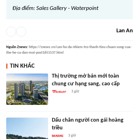
Địa điểm: Sales Gallery - Waterpoint
Lan An
Nguồn
Znews
:
https://znews.vn/can-ho-da-nhiem-tro-thanh-tieu-chuan-song-cua-
the-he-cu-dan-moi-post1651537.html
TIN KHÁC
Thị trường mở bán mới toàn
chung cư hạng sang, cao cấp
3 giờ
Dấu chân người con gái hoàng
triều
3 giờ