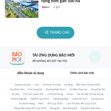
rộng hơn gần 500 ha
2 giờ
VỀ TRANG CHỦ
TẢI ỨNG DỤNG BÁO MỚI
ĐỂ KHÔNG BỎ SÓT TIN TỨC
Điều khoản sử dụng
Chính sách bảo mật
Sophon Zaram
Iran
Võ Xuân Trường
Hạ Tầng
Bắc Ninh (thành Phố)
Chợ Biên Hòa
Kim Sang-Sik
Đường Vành Đai 5
Eo Biển Hormuz
Vùng Thủ Đô
Tô Lâm
Chủ Tịch Quốc Hội
Lê Minh Hưng
Oman
Dự Án Đầu Tư Xây Dựng
Doanh Nghiệp
ASEAN Cup 2026
Liên Bang Nga
Luật Kiến Trúc
Campuchia
An Ninh Mạng
Năm
AFF Cup 2026
Lịch Thi Đấu AFF Cup 2026
Bảng Xếp Hạng AFF Cup 2026
Bóng Đá
Báo Bóng Đá
Bóng Đá Việt Nam