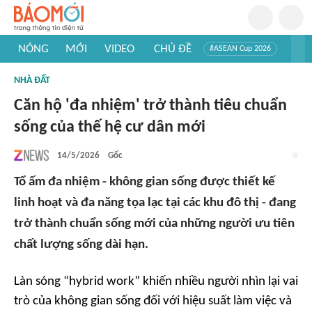
NÓNG
MỚI
VIDEO
CHỦ ĐỀ
#ASEAN Cup 2026
#Trí tuệ nhân tạo
#Mỹ - Iran
#Khám phá Việt Nam
NHÀ ĐẤT
#Khám phá thế giới
Căn hộ 'đa nhiệm' trở thành tiêu chuẩn
sống của thế hệ cư dân mới
14/5/2026
Gốc
Tổ ấm đa nhiệm - không gian sống được thiết kế
linh hoạt và đa năng tọa lạc tại các khu đô thị - đang
trở thành chuẩn sống mới của những người ưu tiên
chất lượng sống dài hạn.
Làn sóng “hybrid work” khiến nhiều người nhìn lại vai
trò của không gian sống đối với hiệu suất làm việc và