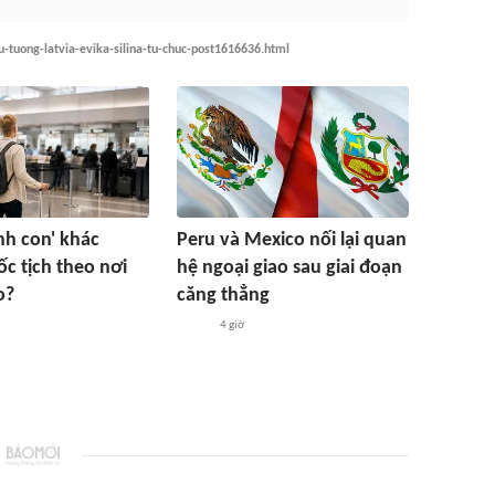
hu-tuong-latvia-evika-silina-tu-chuc-post1616636.html
inh con' khác
Peru và Mexico nối lại quan
c tịch theo nơi
hệ ngoại giao sau giai đoạn
o?
căng thẳng
4 giờ