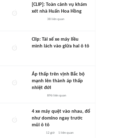
[CLIP]: Toàn cảnh vụ khám
xét nhà Huấn Hoa Hồng
38
liên quan
Clip: Tài xế xe máy liều
mình lách vào giữa hai ô tô
Áp thấp trên vịnh Bắc bộ
mạnh lên thành áp thấp
nhiệt đới
896
liên quan
4 xe máy quệt vào nhau, đổ
như domino ngay trước
mũi ô tô
12 giờ
1
liên quan