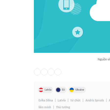
Nguồn vi
Latvia
EU
Ukraine
Evika Silina
Latvia
từ chức
Andris Spruds
liên minh
Thủ tướng