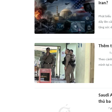
Iran?
Phát biểu
dấy lên c
tăng sức é
Thêm t
5 
Theo cảnh 
mình tại n
Saudi 
thủ ba
7 g