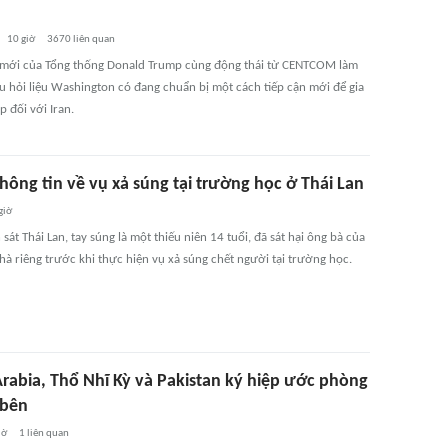
10 giờ
3670
liên quan
 mới của Tổng thống Donald Trump cùng động thái từ CENTCOM làm
âu hỏi liệu Washington có đang chuẩn bị một cách tiếp cận mới để gia
p đối với Iran.
hông tin về vụ xả súng tại trường học ở Thái Lan
giờ
sát Thái Lan, tay súng là một thiếu niên 14 tuổi, đã sát hại ông bà của
hà riêng trước khi thực hiện vụ xả súng chết người tại trường học.
Arabia, Thổ Nhĩ Kỳ và Pakistan ký hiệp ước phòng
 bên
iờ
1
liên quan