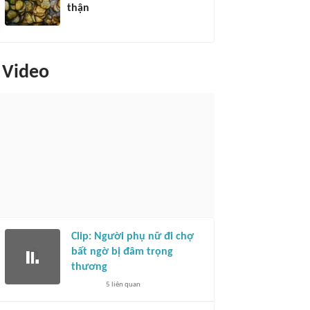
thận
Video
Clip: Người phụ nữ đi chợ
bất ngờ bị đâm trọng
thương
5
liên quan