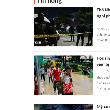
Tin nóng
Thổ Nh
nghi p
Bộ Nội vụ 
tỉnh, do 
thuộc Bộ 
Học sin
viên b
7 g
Theo truy
diễn ra, 
ở vùng ngo
Mỹ có 