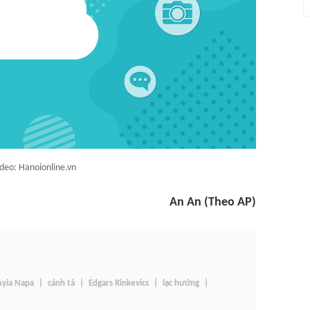
deo: Hanoionline.vn
An An (Theo AP)
Ayia Napa
cánh tả
Edgars Rinkevics
lạc hướng