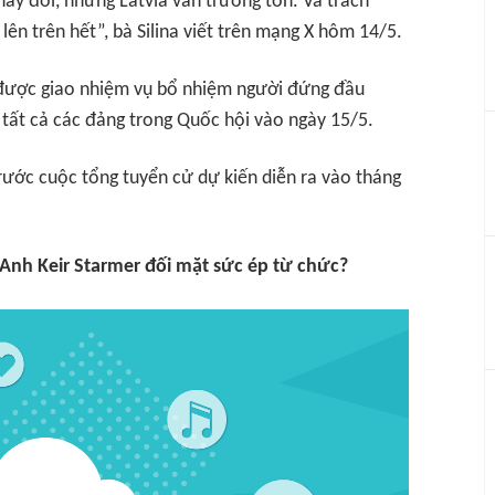
thay đổi, nhưng Latvia vẫn trường tồn. Và trách
lên trên hết”, bà Silina viết trên mạng X hôm 14/5.
i được giao nhiệm vụ bổ nhiệm người đứng đầu
 tất cả các đảng trong Quốc hội vào ngày 15/5.
 trước cuộc tổng tuyển cử dự kiến diễn ra vào tháng
Anh Keir Starmer đối mặt sức ép từ chức?