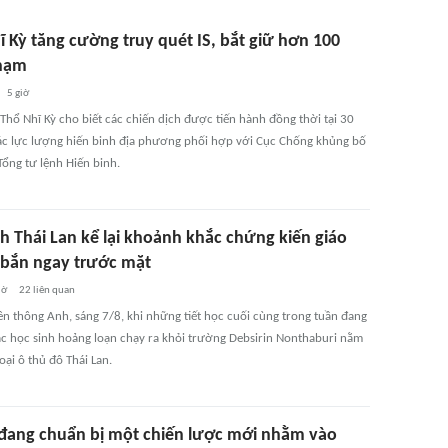
ĩ Kỳ tăng cường truy quét IS, bắt giữ hơn 100
hạm
5 giờ
Thổ Nhĩ Kỳ cho biết các chiến dịch được tiến hành đồng thời tại 30
các lực lượng hiến binh địa phương phối hợp với Cục Chống khủng bố
Tổng tư lệnh Hiến binh.
h Thái Lan kể lại khoảnh khắc chứng kiến giáo
ị bắn ngay trước mặt
iờ
22
liên quan
ền thông Anh, sáng 7/8, khi những tiết học cuối cùng trong tuần đang
các học sinh hoảng loạn chạy ra khỏi trường Debsirin Nonthaburi nằm
ại ô thủ đô Thái Lan.
đang chuẩn bị một chiến lược mới nhằm vào