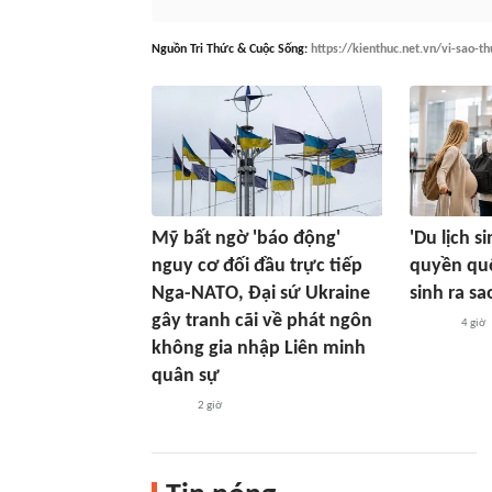
Nguồn
Tri Thức & Cuộc Sống
:
https://kienthuc.net.vn/vi-sao-t
Mỹ bất ngờ 'báo động'
'Du lịch s
nguy cơ đối đầu trực tiếp
quyền quố
Nga-NATO, Đại sứ Ukraine
sinh ra sa
gây tranh cãi về phát ngôn
4 giờ
không gia nhập Liên minh
quân sự
2 giờ