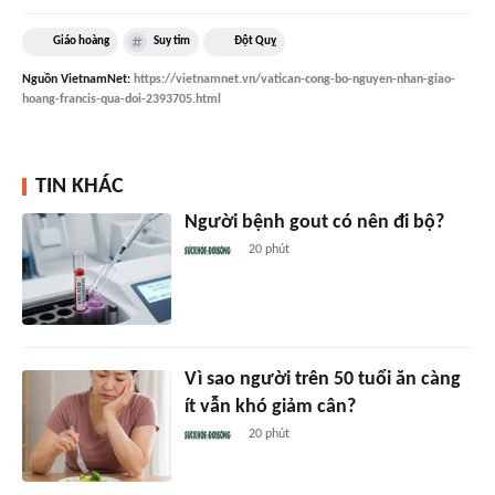
Giáo hoàng
Suy tim
Đột Quỵ
Nguồn
VietnamNet
:
https://vietnamnet.vn/vatican-cong-bo-nguyen-nhan-giao-
hoang-francis-qua-doi-2393705.html
TIN KHÁC
Người bệnh gout có nên đi bộ?
20 phút
Vì sao người trên 50 tuổi ăn càng
ít vẫn khó giảm cân?
20 phút