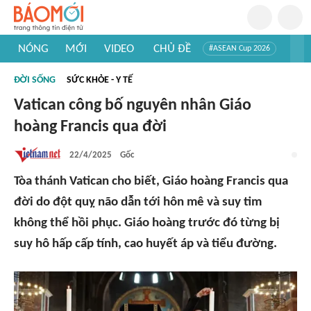
NÓNG
MỚI
VIDEO
CHỦ ĐỀ
#ASEAN Cup 2026
#Trí tuệ nhân tạo
#Mỹ - Iran
#Khám phá Việt Nam
ĐỜI SỐNG
SỨC KHỎE - Y TẾ
#Khám phá thế giới
Vatican công bố nguyên nhân Giáo
hoàng Francis qua đời
22/4/2025
Gốc
Tòa thánh Vatican cho biết, Giáo hoàng Francis qua
đời do đột quỵ não dẫn tới hôn mê và suy tim
không thể hồi phục. Giáo hoàng trước đó từng bị
suy hô hấp cấp tính, cao huyết áp và tiểu đường.