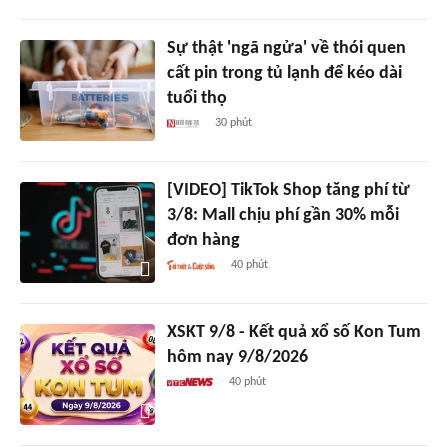
Sự thật 'ngã ngửa' về thói quen
cất pin trong tủ lạnh để kéo dài
tuổi thọ
30 phút
[VIDEO] TikTok Shop tăng phí từ
3/8: Mall chịu phí gần 30% mỗi
đơn hàng
40 phút
XSKT 9/8 - Kết quả xổ số Kon Tum
hôm nay 9/8/2026
40 phút