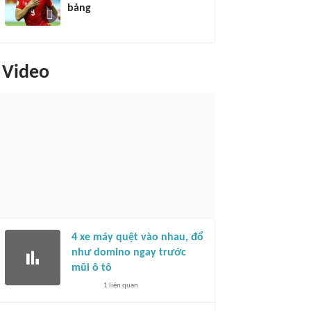
bảng
Video
4 xe máy quệt vào nhau, đổ
như domino ngay trước
mũi ô tô
1
liên quan