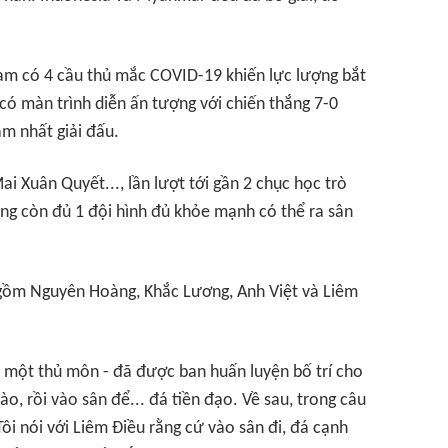
am có 4 cầu thủ mắc COVID-19 khiến lực lượng bắt
có màn trình diễn ấn tượng với chiến thắng 7-0
ậm nhất giải đấu.
Mai Xuân Quyết..., lần lượt tới gần 2 chục học trò
g còn đủ 1 đội hình đủ khỏe mạnh có thể ra sân
h gồm Nguyên Hoàng, Khắc Lương, Anh Việt và Liêm
- một thủ môn - đã được ban huấn luyện bố trí cho
, rồi vào sân để... đá tiền đạo. Về sau, trong câu
Tôi nói với Liêm Điều rằng cứ vào sân đi, đá cạnh