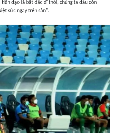
tiền đạo là bất đắc dĩ thôi, chúng ta đâu còn
kiệt sức ngay trên sân".