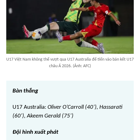
U17 Việt Nam không thể vượt qua U17 Australia để tiến vào bán kết U17
châu Á 2026. (Ảnh: AFC)
Bàn thắng
U17 Australia:
Oliver O’Carroll (40’), Hassarati
(60’), Akeem Gerald (75’)
Đội hình xuất phát