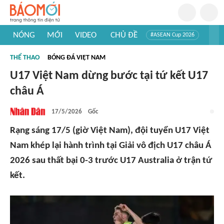
NÓNG
MỚI
VIDEO
CHỦ ĐỀ
#ASEAN Cup 2026
#Trí tuệ nhân tạo
#Mỹ - Iran
#Khám phá Việt Nam
THỂ THAO
BÓNG ĐÁ VIỆT NAM
#Khám phá thế giới
U17 Việt Nam dừng bước tại tứ kết U17
châu Á
17/5/2026
Gốc
Rạng sáng 17/5 (giờ Việt Nam), đội tuyển U17 Việt
Nam khép lại hành trình tại Giải vô địch U17 châu Á
2026 sau thất bại 0-3 trước U17 Australia ở trận tứ
kết.