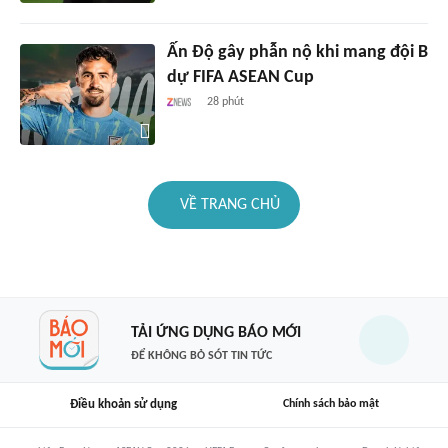
Ấn Độ gây phẫn nộ khi mang đội B
dự FIFA ASEAN Cup
28 phút
VỀ TRANG CHỦ
TẢI ỨNG DỤNG BÁO MỚI
ĐỂ KHÔNG BỎ SÓT TIN TỨC
Điều khoản sử dụng
Chính sách bảo mật