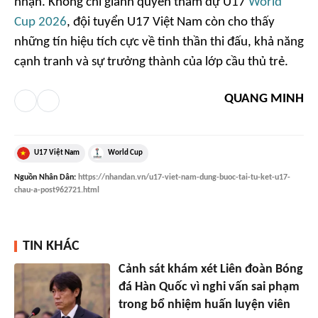
nhận. Không chỉ giành quyền tham dự U17
World
Cup 2026
, đội tuyển U17 Việt Nam còn cho thấy
những tín hiệu tích cực về tinh thần thi đấu, khả năng
cạnh tranh và sự trưởng thành của lớp cầu thủ trẻ.
QUANG MINH
U17 Việt Nam
World Cup
Nguồn
Nhân Dân
:
https://nhandan.vn/u17-viet-nam-dung-buoc-tai-tu-ket-u17-
chau-a-post962721.html
TIN KHÁC
Cảnh sát khám xét Liên đoàn Bóng
đá Hàn Quốc vì nghi vấn sai phạm
trong bổ nhiệm huấn luyện viên