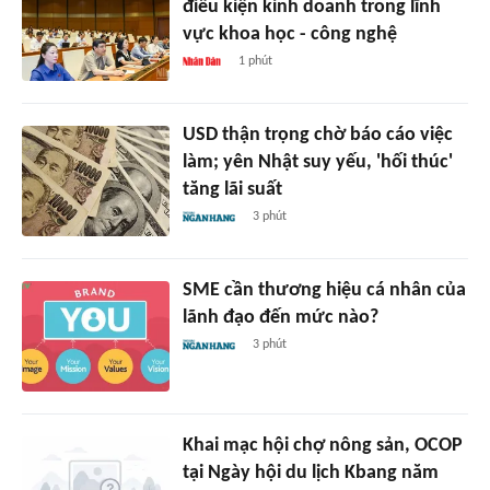
điều kiện kinh doanh trong lĩnh
vực khoa học - công nghệ
1 phút
USD thận trọng chờ báo cáo việc
làm; yên Nhật suy yếu, 'hối thúc'
tăng lãi suất
3 phút
SME cần thương hiệu cá nhân của
lãnh đạo đến mức nào?
3 phút
Khai mạc hội chợ nông sản, OCOP
tại Ngày hội du lịch Kbang năm