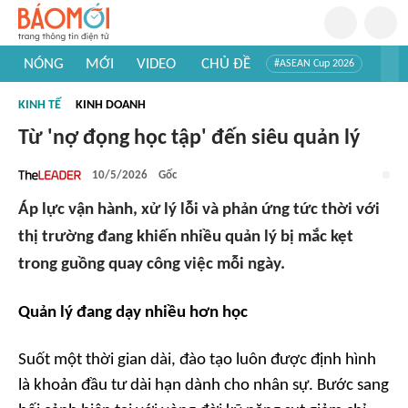
NÓNG
MỚI
VIDEO
CHỦ ĐỀ
#ASEAN Cup 2026
#Trí tuệ nhân tạo
#Mỹ - Iran
#Khám phá Việt Nam
KINH TẾ
KINH DOANH
#Khám phá thế giới
Từ 'nợ đọng học tập' đến siêu quản lý
10/5/2026
Gốc
Áp lực vận hành, xử lý lỗi và phản ứng tức thời với
thị trường đang khiến nhiều quản lý bị mắc kẹt
trong guồng quay công việc mỗi ngày.
Quản lý đang dạy nhiều hơn học
Suốt một thời gian dài, đào tạo luôn được định hình
là khoản đầu tư dài hạn dành cho nhân sự. Bước sang