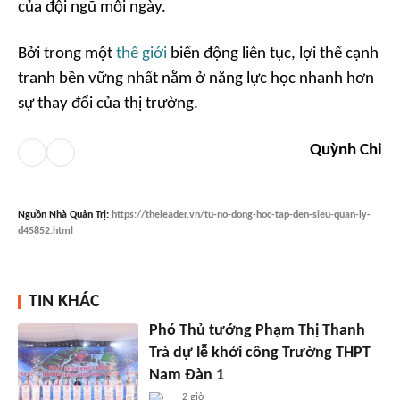
của đội ngũ mỗi ngày.
Bởi trong một
thế giới
biến động liên tục, lợi thế cạnh
tranh bền vững nhất nằm ở năng lực học nhanh hơn
sự thay đổi của thị trường.
Quỳnh Chi
Nguồn
Nhà Quản Trị
:
https://theleader.vn/tu-no-dong-hoc-tap-den-sieu-quan-ly-
d45852.html
TIN KHÁC
Phó Thủ tướng Phạm Thị Thanh
Trà dự lễ khởi công Trường THPT
Nam Đàn 1
2 giờ