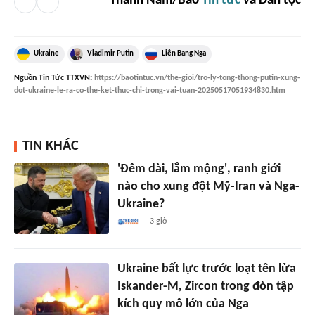
Thành Nam/Báo
Tin tức
và Dân tộc
Ukraine
Vladimir Putin
Liên Bang Nga
Nguồn
Tin Tức TTXVN
:
https://baotintuc.vn/the-gioi/tro-ly-tong-thong-putin-xung-
dot-ukraine-le-ra-co-the-ket-thuc-chi-trong-vai-tuan-20250517051934830.htm
TIN KHÁC
'Đêm dài, lắm mộng', ranh giới
nào cho xung đột Mỹ-Iran và Nga-
Ukraine?
3 giờ
Ukraine bất lực trước loạt tên lửa
Iskander-M, Zircon trong đòn tập
kích quy mô lớn của Nga