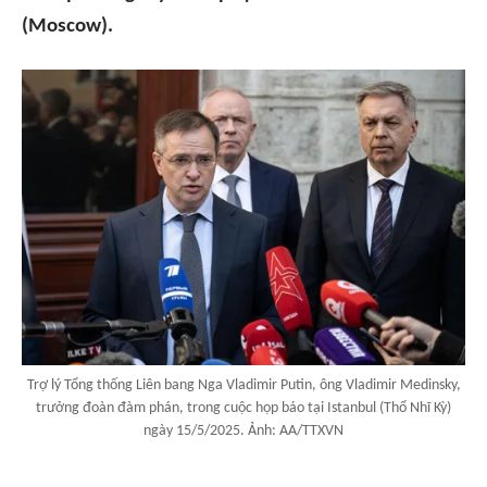
(Moscow).
Trợ lý Tổng thống Liên bang Nga Vladimir Putin, ông Vladimir Medinsky,
trưởng đoàn đàm phán, trong cuộc họp báo tại Istanbul (Thổ Nhĩ Kỳ)
ngày 15/5/2025. Ảnh: AA/TTXVN