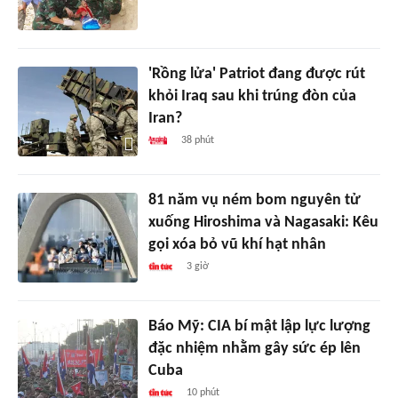
'Rồng lửa' Patriot đang được rút
khỏi Iraq sau khi trúng đòn của
Iran?
38 phút
81 năm vụ ném bom nguyên tử
xuống Hiroshima và Nagasaki: Kêu
gọi xóa bỏ vũ khí hạt nhân
3 giờ
Báo Mỹ: CIA bí mật lập lực lượng
đặc nhiệm nhằm gây sức ép lên
Cuba
10 phút