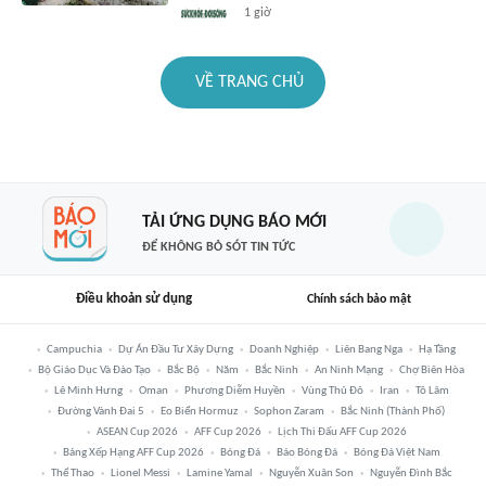
1 giờ
VỀ TRANG CHỦ
TẢI ỨNG DỤNG BÁO MỚI
ĐỂ KHÔNG BỎ SÓT TIN TỨC
Điều khoản sử dụng
Chính sách bảo mật
Campuchia
Dự Án Đầu Tư Xây Dựng
Doanh Nghiệp
Liên Bang Nga
Hạ Tầng
Bộ Giáo Dục Và Đào Tạo
Bắc Bộ
Năm
Bắc Ninh
An Ninh Mạng
Chợ Biên Hòa
Lê Minh Hưng
Oman
Phương Diễm Huyền
Vùng Thủ Đô
Iran
Tô Lâm
Đường Vành Đai 5
Eo Biển Hormuz
Sophon Zaram
Bắc Ninh (thành Phố)
ASEAN Cup 2026
AFF Cup 2026
Lịch Thi Đấu AFF Cup 2026
Bảng Xếp Hạng AFF Cup 2026
Bóng Đá
Báo Bóng Đá
Bóng Đá Việt Nam
Thể Thao
Lionel Messi
Lamine Yamal
Nguyễn Xuân Son
Nguyễn Đình Bắc