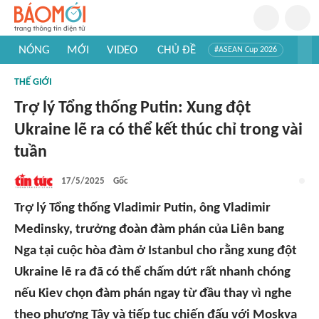
NÓNG
MỚI
VIDEO
CHỦ ĐỀ
#ASEAN Cup 2026
#Trí tuệ nhân tạo
#Mỹ - Iran
#Khám phá Việt Nam
THẾ GIỚI
#Khám phá thế giới
Trợ lý Tổng thống Putin: Xung đột
Ukraine lẽ ra có thể kết thúc chỉ trong vài
tuần
17/5/2025
Gốc
Trợ lý Tổng thống Vladimir Putin, ông Vladimir
Medinsky, trưởng đoàn đàm phán của Liên bang
Nga tại cuộc hòa đàm ở Istanbul cho rằng xung đột
Ukraine lẽ ra đã có thể chấm dứt rất nhanh chóng
nếu Kiev chọn đàm phán ngay từ đầu thay vì nghe
theo phương Tây và tiếp tục chiến đấu với Moskva