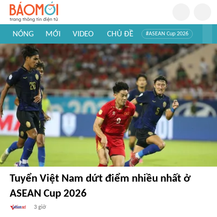
NÓNG
MỚI
VIDEO
CHỦ ĐỀ
#ASEAN Cup 2026
#Tuyển sinh đại học 2026
#Trí tuệ nhân tạo
#Mỹ - Iran
#Khám phá Việt Nam
#Khám phá thế giới
Tuyển Việt Nam dứt điểm nhiều nhất ở
ASEAN Cup 2026
3 giờ