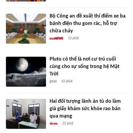
Bộ Công an đề xuất thí điểm xe ba
bánh điện thu gom rác, hỗ trợ
chữa cháy
13 phút
Pluto có thể là nơi cư trú cuối
cùng cho sự sống trong hệ Mặt
Trời
22 phút
Hai đối tượng lãnh án tù do làm
giả giấy khám sức khỏe rao bán
qua mạng
23 phút