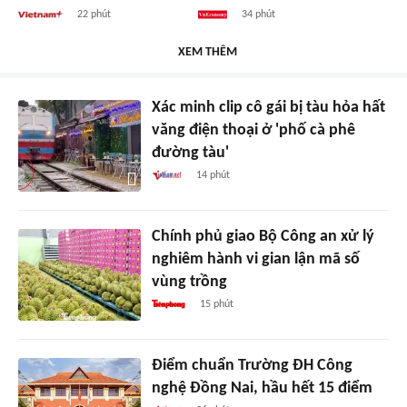
22 phút
34 phút
XEM THÊM
Xác minh clip cô gái bị tàu hỏa hất
văng điện thoại ở 'phố cà phê
đường tàu'
14 phút
Chính phủ giao Bộ Công an xử lý
nghiêm hành vi gian lận mã số
vùng trồng
15 phút
Điểm chuẩn Trường ĐH Công
nghệ Đồng Nai, hầu hết 15 điểm