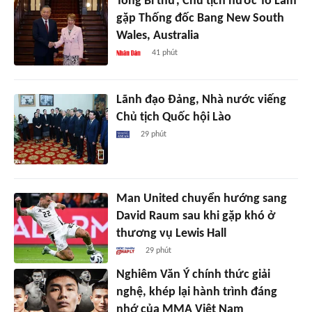
Tổng Bí thư, Chủ tịch nước Tô Lâm
gặp Thống đốc Bang New South
Wales, Australia
41 phút
Lãnh đạo Đảng, Nhà nước viếng
Chủ tịch Quốc hội Lào
29 phút
Man United chuyển hướng sang
David Raum sau khi gặp khó ở
thương vụ Lewis Hall
29 phút
Nghiêm Văn Ý chính thức giải
nghệ, khép lại hành trình đáng
nhớ của MMA Việt Nam