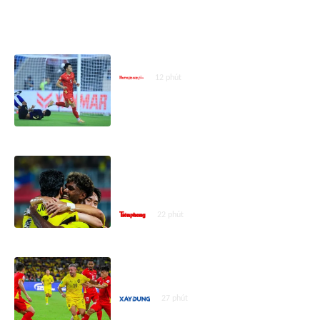
ASEAN CUP 2026
Kéo dài nỗi đau cho người Mã...
12 phút
Tại sao đại chiến Malaysia vs Việt
Nam không đá ở 'chảo lửa' Bukit
Jalil?
22 phút
Sân Mỹ Đình được siết chặt an
ninh trận gặp Malaysia
27 phút