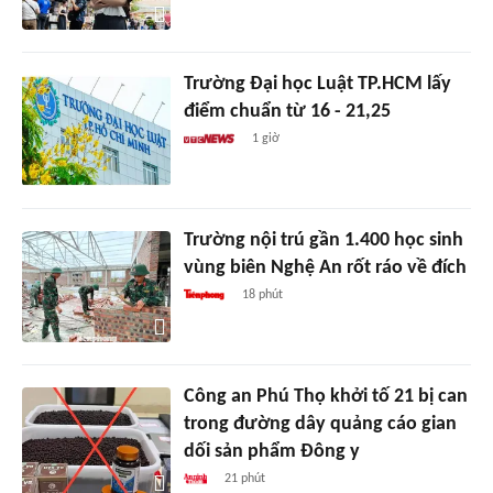
Trường Đại học Luật TP.HCM lấy
điểm chuẩn từ 16 - 21,25
1 giờ
Trường nội trú gần 1.400 học sinh
vùng biên Nghệ An rốt ráo về đích
18 phút
Công an Phú Thọ khởi tố 21 bị can
trong đường dây quảng cáo gian
dối sản phẩm Đông y
21 phút