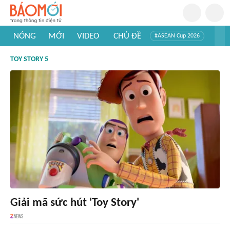
NÓNG
MỚI
VIDEO
CHỦ ĐỀ
#ASEAN Cup 2026
#Tuyển sinh đại học 2026
#Trí tuệ nhân tạo
#Mỹ - Iran
TOY STORY 5
#Khám phá Việt Nam
#Khám phá thế giới
Giải mã sức hút 'Toy Story'