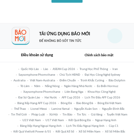
TẢI ỨNG DỤNG BÁO MỚI
ĐỂ KHÔNG BỎ SÓT TIN TỨC
Điều khoản sử dụng
Chính sách bảo mật
Quốc Hội Lào
Lào
ASEAN Cup 2026
Trung Học Phổ Thông
Iran
Saysomphone Phomvihane
Chủ Tịch HĐND
Đại Học Công Nghệ Sydney
Australia
Việt Nam-Australia
Điểm Chuẩn
Trịnh Khắc Cường
Bão Dolphin
Tô Lâm
Năm
Nắng Nóng
Ngân Hàng Nhà Nước
Eo Biển Hormuz
Xaysomphone Phomvihane
Liên Bang Nga
Khoa Học Công Nghệ
Đại Sứ Quán Lào
Hai Nước
AFF Cup 2026
Lịch Thi Đấu AFF Cup 2026
Bảng Xếp Hạng AFF Cup 2026
Bóng Đá
Báo Bóng Đá
Bóng Đá Việt Nam
Thể Thao
Lionel Messi
Lamine Yamal
Nguyễn Xuân Son
Nguyễn Đình Bắc
Tin Thế Giới
Pháp Luật
Xã Hội
Tin Bão
Tin Tức
Giá Vàng
Tuyển Việt Nam
U23 Việt Nam
U17 Việt Nam
Kết Quả Bóng Đá
Ngoại Hạng Anh
Bảng Xếp Hạng Ngoại Hạng Anh
Lịch Thi Đấu Ngoại Hạng Anh
Cúp C1
Kết Quả Vietlott Power 6/55
Kết Quả Xổ Số
Xổ Số Miền Nam
Xổ Số Miền Bắc