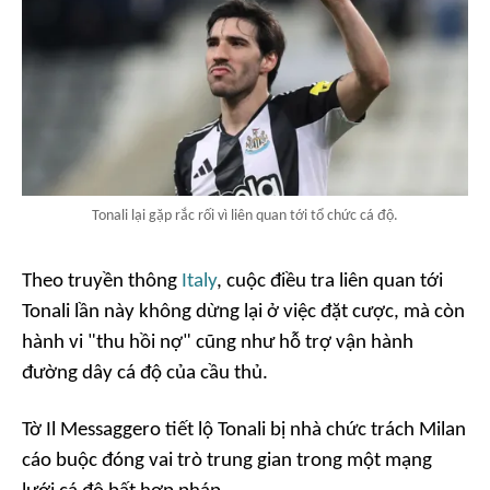
Tonali lại gặp rắc rối vì liên quan tới tổ chức cá độ.
Theo truyền thông
Italy
, cuộc điều tra liên quan tới
Tonali lần này không dừng lại ở việc đặt cược, mà còn
hành vi "thu hồi nợ" cũng như hỗ trợ vận hành
đường dây cá độ của cầu thủ.
Tờ
Il Messaggero
tiết lộ Tonali bị nhà chức trách Milan
cáo buộc đóng vai trò trung gian trong một mạng