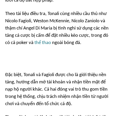
lưới cá độ bất hợp pháp.
Theo tài liệu điều tra, Tonali cùng nhiều cầu thủ như
Nicolo Fagioli, Weston McKennie, Nicolo Zaniolo và
thậm chí Angel Di Maria bị tình nghi sử dụng các nền
tảng cá cược bị cấm để đặt nhiều kèo cược, trong đó
có cả poker và
thể thao
ngoài bóng đá.
Đặc biệt, Tonali và Fagioli được cho là giới thiệu nền
tảng, hướng dẫn mở tài khoản và nhận tiền mặt để
nạp hộ người khác. Cả hai đóng vai trò thu gom tiền
trong hệ thống, chịu trách nhiệm nhận tiền từ người
chơi và chuyển đến tổ chức cá độ.