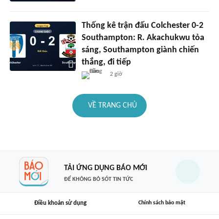
Thống kê trận đấu Colchester 0-2
Southampton: R. Akachukwu tỏa
sáng, Southampton giành chiến
thắng, đi tiếp
2 giờ
VỀ TRANG CHỦ
TẢI ỨNG DỤNG BÁO MỚI
ĐỂ KHÔNG BỎ SÓT TIN TỨC
Điều khoản sử dụng
Chính sách bảo mật