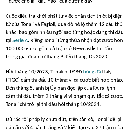
- được cho là “đầu não” của đường dây.
Cuộc điều tra khởi phát từ việc phân tích thiết bị điện
tử của Tonali và Fagioli, qua đó hé lộ thêm 12 cầu thủ
khác, bao gồm nhiều ngôi sao từng hoặc đang thi đấu
tại
Serie A
. Riêng Tonali từng thừa nhận đặt cược hơn
100.000 euro, gồm cả trận có Newcastle thi đấu
trong giai đoạn từ tháng 9 đến tháng 10/2023.
Hồi tháng 10/2023, Tonali bị LĐBĐ
bóng đá
Italy
(FIGC) cấm thi đấu 10 tháng vì cá cược bất hợp pháp.
Đến tháng 5, anh bị Ủy ban độc lập của FA ra lệnh
cấm thi đấu thêm 2 tháng vì vi phạm quy tắc cá cược.
Tonali chỉ trở lại thi đấu hồi tháng 10/2024.
Dù rắc rối pháp lý chưa dứt, trên sân cỏ, Tonali để lại
dấu ấn với 4 bàn thắng và 2 kiến tạo sau 37 trận mùa