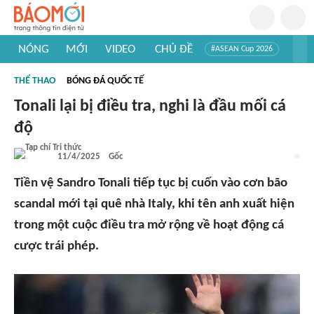
NÓNG
MỚI
VIDEO
CHỦ ĐỀ
#ASEAN Cup 2026
#Trí tuệ nhân tạo
#Mỹ - Iran
#Khám phá Việt Nam
THỂ THAO
BÓNG ĐÁ QUỐC TẾ
#Khám phá thế giới
Tonali lại bị điều tra, nghi là đầu mối cá
độ
11/4/2025
Gốc
Tiền vệ Sandro Tonali tiếp tục bị cuốn vào cơn bão
scandal mới tại quê nhà Italy, khi tên anh xuất hiện
trong một cuộc điều tra mở rộng về hoạt động cá
cược trái phép.