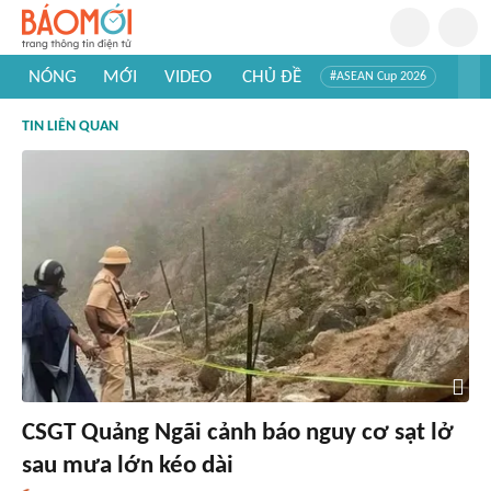
NÓNG
MỚI
VIDEO
CHỦ ĐỀ
#ASEAN Cup 2026
#Trí tuệ nhân tạo
#Mỹ - Iran
#Khám phá Việt Nam
TIN LIÊN QUAN
#Khám phá thế giới
CSGT Quảng Ngãi cảnh báo nguy cơ sạt lở
sau mưa lớn kéo dài