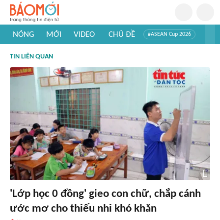
NÓNG
MỚI
VIDEO
CHỦ ĐỀ
#ASEAN Cup 2026
#Trí tuệ nhân tạo
#Mỹ - Iran
#Khám phá Việt Nam
TIN LIÊN QUAN
#Khám phá thế giới
'Lớp học 0 đồng' gieo con chữ, chắp cánh
ước mơ cho thiếu nhi khó khăn