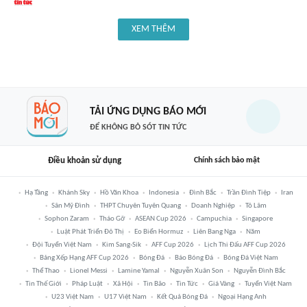
XEM THÊM
TẢI ỨNG DỤNG BÁO MỚI
ĐỂ KHÔNG BỎ SÓT TIN TỨC
Điều khoản sử dụng
Chính sách bảo mật
Hạ Tầng
Khánh Sky
Hồ Văn Khoa
Indonesia
Đình Bắc
Trần Đình Tiệp
Iran
Sân Mỹ Đình
THPT Chuyên Tuyên Quang
Doanh Nghiệp
Tô Lâm
Sophon Zaram
Tháo Gỡ
ASEAN Cup 2026
Campuchia
Singapore
Luật Phát Triển Đô Thị
Eo Biển Hormuz
Liên Bang Nga
Năm
Đội Tuyển Việt Nam
Kim Sang-Sik
AFF Cup 2026
Lịch Thi Đấu AFF Cup 2026
Bảng Xếp Hạng AFF Cup 2026
Bóng Đá
Báo Bóng Đá
Bóng Đá Việt Nam
Thể Thao
Lionel Messi
Lamine Yamal
Nguyễn Xuân Son
Nguyễn Đình Bắc
Tin Thế Giới
Pháp Luật
Xã Hội
Tin Bão
Tin Tức
Giá Vàng
Tuyển Việt Nam
U23 Việt Nam
U17 Việt Nam
Kết Quả Bóng Đá
Ngoại Hạng Anh