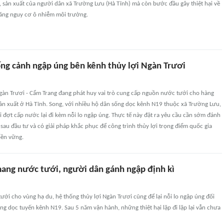
, sản xuất của người dân xã Trường Lưu (Hà Tĩnh) mà còn bước đầu gây thiệt hại về
tăng nguy cơ ô nhiễm môi trường.
ng cảnh ngập úng bên kênh thủy lợi Ngàn Trươi
Ngàn Trươi - Cẩm Trang đang phát huy vai trò cung cấp nguồn nước tưới cho hàng
ản xuất ở Hà Tĩnh. Song, với nhiều hộ dân sống dọc kênh N19 thuộc xã Trường Lưu,
 đợt cấp nước lại đi kèm nỗi lo ngập úng. Thực tế này đặt ra yêu cầu cần sớm đánh
 sau đầu tư và có giải pháp khắc phục để công trình thủy lợi trọng điểm quốc gia
bền vững.
ang nước tưới, người dân gánh ngập định kì
i cho vùng hạ du, hệ thống thủy lợi Ngàn Trươi cũng để lại nỗi lo ngập úng đối
ng dọc tuyến kênh N19. Sau 5 năm vận hành, những thiệt hại lặp đi lặp lại vẫn chưa