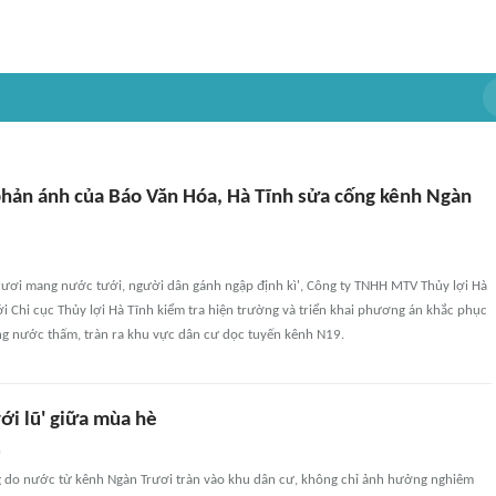
phản ánh của Báo Văn Hóa, Hà Tĩnh sửa cống kênh Ngàn
Trươi mang nước tưới, người dân gánh ngập định kì', Công ty TNHH MTV Thủy lợi Hà
i Chi cục Thủy lợi Hà Tĩnh kiểm tra hiện trường và triển khai phương án khắc phục
ng nước thấm, tràn ra khu vực dân cư dọc tuyến kênh N19.
ới lũ' giữa mùa hè
n
g do nước từ kênh Ngàn Trươi tràn vào khu dân cư, không chỉ ảnh hưởng nghiêm