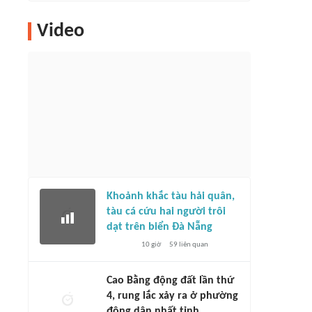
Video
Khoảnh khắc tàu hải quân,
tàu cá cứu hai người trôi
dạt trên biển Đà Nẵng
10 giờ
59
liên quan
Cao Bằng động đất lần thứ
4, rung lắc xảy ra ở phường
đông dân nhất tỉnh