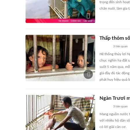
trọng đến sinh hoạt
chăn nuôi, làm gia 
Thấp thỏm số
3
liên quan
Hệ thống thủy lợi 
chục nghìn ha đất s
suốt 5 năm qua, mỗi
giá đầy đủ tác động
phát huy hiệu quả 
Ngàn Trươi m
3
liên quan
Mang nguồn nước tướ
với nhiều hộ dân số
có lời giải căn cơ.