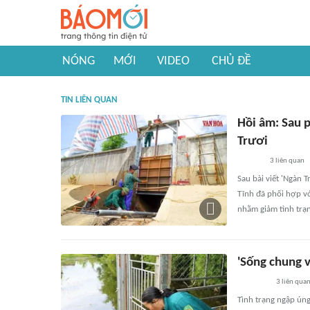
NÓNG
MỚI
VIDEO
CHỦ ĐỀ
TIN LIÊN QUAN
Hồi âm: Sau 
Trươi
3
liên quan
Sau bài viết 'Ngàn 
Tĩnh đã phối hợp vớ
nhằm giảm tình trạ
'Sống chung v
3
liên qua
Tình trạng ngập ún