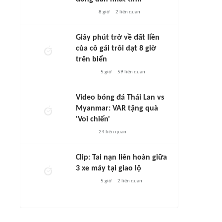
8 giờ
2
liên quan
Giây phút trở về đất liền
của cô gái trôi dạt 8 giờ
trên biển
5 giờ
59
liên quan
Video bóng đá Thái Lan vs
Myanmar: VAR tặng quà
'Voi chiến'
24
liên quan
Clip: Tai nạn liên hoàn giữa
3 xe máy tại giao lộ
5 giờ
2
liên quan