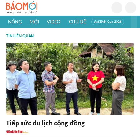
NÓNG
MỚI
VIDEO
CHỦ ĐỀ
#ASEAN Cup 2026
#Trí tuệ nhân tạo
#Mỹ - Iran
#Khám phá Việt Nam
TIN LIÊN QUAN
#Khám phá thế giới
Tiếp sức du lịch cộng đồng