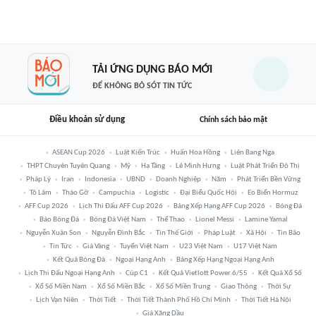
TẢI ỨNG DỤNG BÁO MỚI
ĐỂ KHÔNG BỎ SÓT TIN TỨC
Điều khoản sử dụng
Chính sách bảo mật
ASEAN Cup 2026
Luật Kiến Trúc
Huấn Hoa Hồng
Liên Bang Nga
THPT Chuyên Tuyên Quang
Mỹ
Hạ Tầng
Lê Minh Hưng
Luật Phát Triển Đô Thị
Pháp Lý
Iran
Indonesia
UBND
Doanh Nghiệp
Năm
Phát Triển Bền Vững
Tô Lâm
Tháo Gỡ
Campuchia
Logistic
Đại Biểu Quốc Hội
Eo Biển Hormuz
AFF Cup 2026
Lịch Thi Đấu AFF Cup 2026
Bảng Xếp Hạng AFF Cup 2026
Bóng Đá
Báo Bóng Đá
Bóng Đá Việt Nam
Thể Thao
Lionel Messi
Lamine Yamal
Nguyễn Xuân Son
Nguyễn Đình Bắc
Tin Thế Giới
Pháp Luật
Xã Hội
Tin Bão
Tin Tức
Giá Vàng
Tuyển Việt Nam
U23 Việt Nam
U17 Việt Nam
Kết Quả Bóng Đá
Ngoại Hạng Anh
Bảng Xếp Hạng Ngoại Hạng Anh
Lịch Thi Đấu Ngoại Hạng Anh
Cúp C1
Kết Quả Vietlott Power 6/55
Kết Quả Xổ Số
Xổ Số Miền Nam
Xổ Số Miền Bắc
Xổ Số Miền Trung
Giao Thông
Thời Sự
Lịch Vạn Niên
Thời Tiết
Thời Tiết Thành Phố Hồ Chí Minh
Thời Tiết Hà Nội
Giá Xăng Dầu