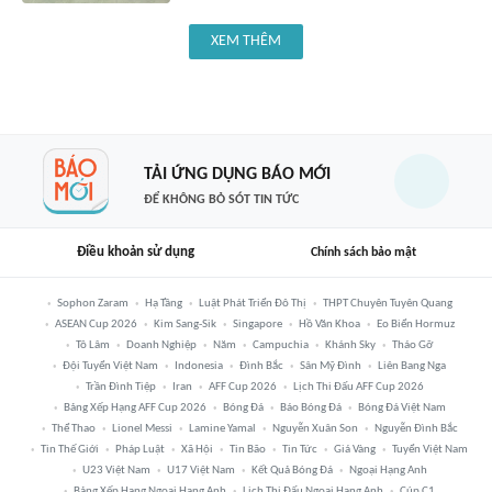
XEM THÊM
TẢI ỨNG DỤNG BÁO MỚI
ĐỂ KHÔNG BỎ SÓT TIN TỨC
Điều khoản sử dụng
Chính sách bảo mật
Sophon Zaram
Hạ Tầng
Luật Phát Triển Đô Thị
THPT Chuyên Tuyên Quang
ASEAN Cup 2026
Kim Sang-Sik
Singapore
Hồ Văn Khoa
Eo Biển Hormuz
Tô Lâm
Doanh Nghiệp
Năm
Campuchia
Khánh Sky
Tháo Gỡ
Đội Tuyển Việt Nam
Indonesia
Đình Bắc
Sân Mỹ Đình
Liên Bang Nga
Trần Đình Tiệp
Iran
AFF Cup 2026
Lịch Thi Đấu AFF Cup 2026
Bảng Xếp Hạng AFF Cup 2026
Bóng Đá
Báo Bóng Đá
Bóng Đá Việt Nam
Thể Thao
Lionel Messi
Lamine Yamal
Nguyễn Xuân Son
Nguyễn Đình Bắc
Tin Thế Giới
Pháp Luật
Xã Hội
Tin Bão
Tin Tức
Giá Vàng
Tuyển Việt Nam
U23 Việt Nam
U17 Việt Nam
Kết Quả Bóng Đá
Ngoại Hạng Anh
Bảng Xếp Hạng Ngoại Hạng Anh
Lịch Thi Đấu Ngoại Hạng Anh
Cúp C1