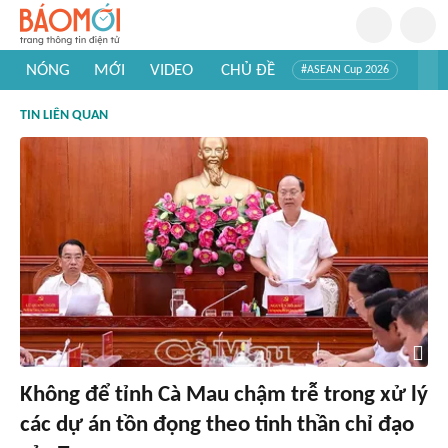
NÓNG
MỚI
VIDEO
CHỦ ĐỀ
#ASEAN Cup 2026
#Trí tuệ nhân tạo
#Mỹ - Iran
#Khám phá Việt Nam
TIN LIÊN QUAN
#Khám phá thế giới
Không để tỉnh Cà Mau chậm trễ trong xử lý
các dự án tồn đọng theo tinh thần chỉ đạo