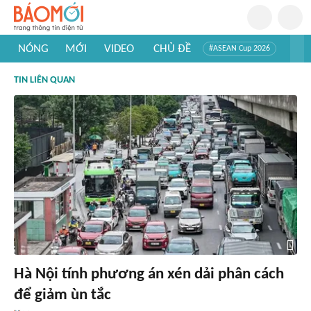
NÓNG
MỚI
VIDEO
CHỦ ĐỀ
#ASEAN Cup 2026
#Trí tuệ nhân tạo
#Mỹ - Iran
#Khám phá Việt Nam
TIN LIÊN QUAN
#Khám phá thế giới
Hà Nội tính phương án xén dải phân cách
để giảm ùn tắc