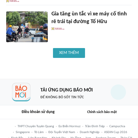
Gia tăng ùn tắc vì xe máy cố tình
rẽ trái tại đường Tố Hữu
XEM THÊM
TẢI ỨNG DỤNG BÁO MỚI
ĐỂ KHÔNG BỎ SÓT TIN TỨC
Điều khoản sử dụng
Chính sách bảo mật
THPT Chuyên Tuyên Quang
Eo Biển Hormuz
Trần Đình Tiệp
Campuchia
Singapore
Tô Lâm
Đội Tuyển Việt Nam
Doanh Nghiệp
ASEAN Cup 2026