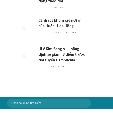
đông theo dõi
26
liên quan
Cảnh sát khám xét nơi ở
của Huấn 'Hoa Hồng'
12 giờ
1
liên quan
HLV Kim Sang-sik khẳng
định sẽ giành 3 điểm trước
đội tuyển Campuchia
9
liên quan