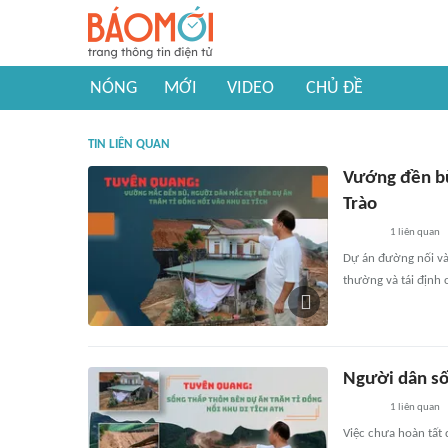
NÓNG
MỚI
VIDEO
CHỦ ĐỀ
TIN LIÊN QUAN
Vướng đền bù
Trào
1
liên quan
Dự án đường nối và
thường và tái định 
Người dân số
1
liên quan
Việc chưa hoàn tất 