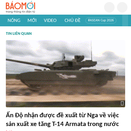
NÓNG
MỚI
VIDEO
CHỦ ĐỀ
#ASEAN Cup 2026
#Trí tuệ nhân tạo
#Mỹ - Iran
#Khám phá Việt Nam
TIN LIÊN QUAN
#Khám phá thế giới
Ấn Độ nhận được đề xuất từ Nga về việc
sản xuất xe tăng T-14 Armata trong nước