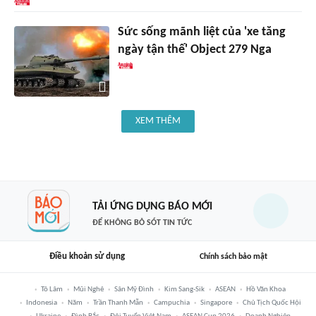
Sức sống mãnh liệt của 'xe tăng
ngày tận thế' Object 279 Nga
XEM THÊM
TẢI ỨNG DỤNG BÁO MỚI
ĐỂ KHÔNG BỎ SÓT TIN TỨC
Điều khoản sử dụng
Chính sách bảo mật
Tô Lâm
Mũi Nghê
Sân Mỹ Đình
Kim Sang-Sik
ASEAN
Hồ Văn Khoa
Indonesia
Năm
Trần Thanh Mẫn
Campuchia
Singapore
Chủ Tịch Quốc Hội