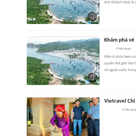
tỉnh Khánh Hòa) là
Khám phá vẻ 
4
liên quan
Nằm ở phía Nam của
quyển thế giới Núi 
và ngoài nước tron
Vietravel Ch
4
liên qu