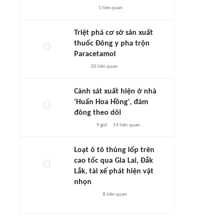
1
liên quan
Triệt phá cơ sở sản xuất
thuốc Đông y pha trộn
Paracetamol
20
liên quan
Cảnh sát xuất hiện ở nhà
'Huấn Hoa Hồng', đám
đông theo dõi
9 giờ
14
liên quan
Loạt ô tô thủng lốp trên
cao tốc qua Gia Lai, Đắk
Lắk, tài xế phát hiện vật
nhọn
8
liên quan