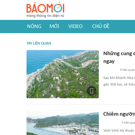
NÓNG
MỚI
VIDEO
CHỦ ĐỀ
TIN LIÊN QUAN
Những cung đ
ngay
4
liên quan
Sau khi Khánh Hòa 
gần 300 km, sở hữu
Chiêm ngưỡng
4
liên qu
Vịnh Vĩnh Hy thuộc 