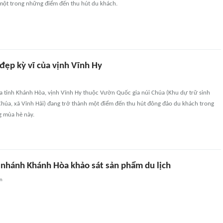
 một trong những điểm đến thu hút du khách.
đẹp kỳ vĩ của vịnh Vĩnh Hy
 tỉnh Khánh Hòa, vịnh Vĩnh Hy thuộc Vườn Quốc gia núi Chúa (Khu dự trữ sinh
Chúa, xã Vĩnh Hải) đang trở thành một điểm đến thu hút đông đảo du khách trong
g mùa hè này.
i nhánh Khánh Hòa khảo sát sản phẩm du lịch
an