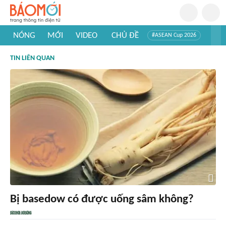
NÓNG
MỚI
VIDEO
CHỦ ĐỀ
#ASEAN Cup 2026
#Trí tuệ nhân tạo
#Mỹ - Iran
#Khám phá Việt Nam
TIN LIÊN QUAN
#Khám phá thế giới
Bị basedow có được uống sâm không?