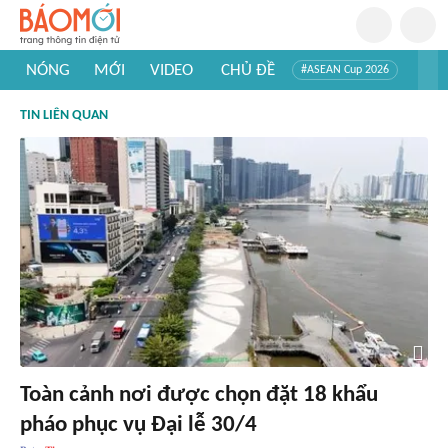
NÓNG
MỚI
VIDEO
CHỦ ĐỀ
#ASEAN Cup 2026
#Trí tuệ nhân tạo
#Mỹ - Iran
#Khám phá Việt Nam
TIN LIÊN QUAN
#Khám phá thế giới
Toàn cảnh nơi được chọn đặt 18 khẩu
pháo phục vụ Đại lễ 30/4