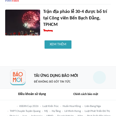
Trận địa pháo lễ 30-4 được bố trí
tại Công viên Bến Bạch Đằng,
TPHCM
XEM THÊM
TẢI ỨNG DỤNG BÁO MỚI
ĐỂ KHÔNG BỎ SÓT TIN TỨC
Điều khoản sử dụng
Chính sách bảo mật
ASEAN Cup 2026
Luật Kiến Trúc
Huấn Hoa Hồng
Liên Bang Nga
THPT Chuyên Tuyên Quang
Mỹ
Hạ Tầng
Lê Minh Hưng
Luật Phát Triển Đô Thị