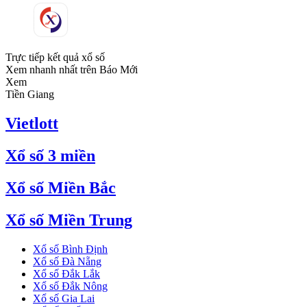
Trực tiếp kết quả xổ số
Xem nhanh nhất trên Báo Mới
Xem
Tiền Giang
Vietlott
Xổ số 3 miền
Xổ số
Miền Bắc
Xổ số
Miền Trung
Xổ số
Bình Định
Xổ số
Đà Nẵng
Xổ số
Đắk Lắk
Xổ số
Đắk Nông
Xổ số
Gia Lai