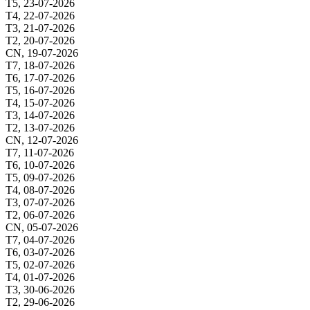
T5, 23-07-2026
T4, 22-07-2026
T3, 21-07-2026
T2, 20-07-2026
CN, 19-07-2026
T7, 18-07-2026
T6, 17-07-2026
T5, 16-07-2026
T4, 15-07-2026
T3, 14-07-2026
T2, 13-07-2026
CN, 12-07-2026
T7, 11-07-2026
T6, 10-07-2026
T5, 09-07-2026
T4, 08-07-2026
T3, 07-07-2026
T2, 06-07-2026
CN, 05-07-2026
T7, 04-07-2026
T6, 03-07-2026
T5, 02-07-2026
T4, 01-07-2026
T3, 30-06-2026
T2, 29-06-2026