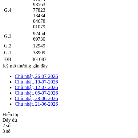
93563
G.4
77823
13434
04678
01079
92454
G.3
69730
G.2
12949
G.1
38909
ĐB
361087
Kỳ mở thưởng gần đây
Chủ nhật, 26-07-2026
Chủ nhật, 19-07-2026
Chủ nhật, 12-07-2026
Chủ nhật, 05-07-2026
Chủ nhật, 28-06-2026
Chủ nhật, 21-06-2026
Hiển thị
Đầy đủ
2 số
3 số