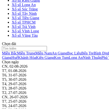
Xổ số
Kiên Giang
Xổ số
Long An
Xổ số
Sóc Trăng
Xổ số
Tây Ninh
Xổ số
Tiền Giang
Xổ số
TPHCM
Xổ số
Trà Vinh
Xổ số
Vĩnh Long
Xổ số
Vũng Tàu
Chọn đài
Miền Bắc
Miền Trung
Miền Nam
An Giang
Bạc Liêu
Bến Tre
Bình Địn
Giang
Huế
Khánh Hòa
Kiên Giang
Kon Tum
Long An
Ninh Thuận
Phú
Chọn ngày
CN, 02-08-2026
T7, 01-08-2026
T6, 31-07-2026
T5, 30-07-2026
T4, 29-07-2026
T3, 28-07-2026
T2, 27-07-2026
CN, 26-07-2026
T7, 25-07-2026
T6, 24-07-2026