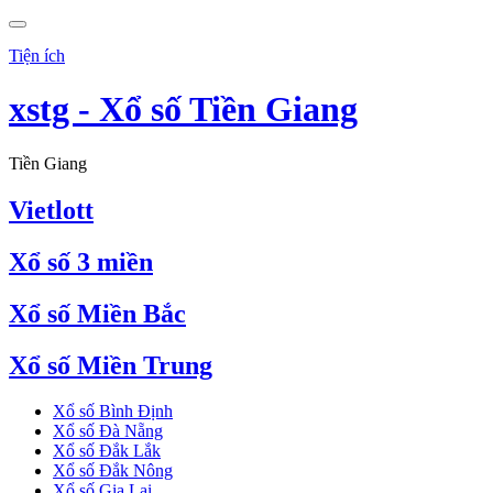
Tiện ích
xstg - Xổ số Tiền Giang
Tiền Giang
Vietlott
Xổ số 3 miền
Xổ số
Miền Bắc
Xổ số
Miền Trung
Xổ số
Bình Định
Xổ số
Đà Nẵng
Xổ số
Đắk Lắk
Xổ số
Đắk Nông
Xổ số
Gia Lai