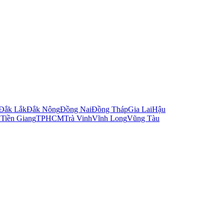
Đắk Lắk
Đắk Nông
Đồng Nai
Đồng Tháp
Gia Lai
Hậu
h
Tiền Giang
TPHCM
Trà Vinh
Vĩnh Long
Vũng Tàu