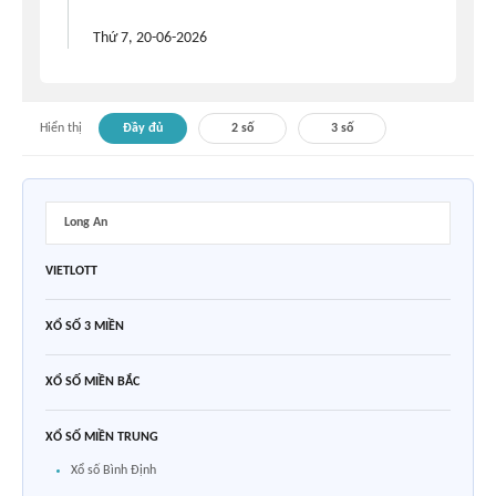
Thứ 7, 20-06-2026
Hiển thị
Đầy đủ
2 số
3 số
Long An
VIETLOTT
XỔ SỐ 3 MIỀN
XỔ SỐ
MIỀN BẮC
XỔ SỐ
MIỀN TRUNG
Xổ số
Bình Định