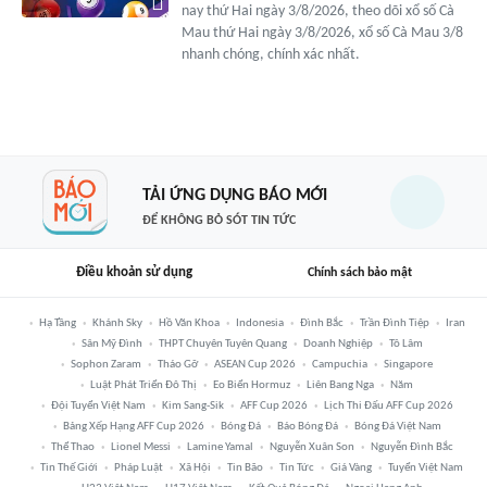
nay thứ Hai ngày 3/8/2026, theo dõi xổ số Cà
Mau thứ Hai ngày 3/8/2026, xổ số Cà Mau 3/8
nhanh chóng, chính xác nhất.
TẢI ỨNG DỤNG BÁO MỚI
ĐỂ KHÔNG BỎ SÓT TIN TỨC
Điều khoản sử dụng
Chính sách bảo mật
Hạ Tầng
Khánh Sky
Hồ Văn Khoa
Indonesia
Đình Bắc
Trần Đình Tiệp
Iran
Sân Mỹ Đình
THPT Chuyên Tuyên Quang
Doanh Nghiệp
Tô Lâm
Sophon Zaram
Tháo Gỡ
ASEAN Cup 2026
Campuchia
Singapore
Luật Phát Triển Đô Thị
Eo Biển Hormuz
Liên Bang Nga
Năm
Đội Tuyển Việt Nam
Kim Sang-Sik
AFF Cup 2026
Lịch Thi Đấu AFF Cup 2026
Bảng Xếp Hạng AFF Cup 2026
Bóng Đá
Báo Bóng Đá
Bóng Đá Việt Nam
Thể Thao
Lionel Messi
Lamine Yamal
Nguyễn Xuân Son
Nguyễn Đình Bắc
Tin Thế Giới
Pháp Luật
Xã Hội
Tin Bão
Tin Tức
Giá Vàng
Tuyển Việt Nam