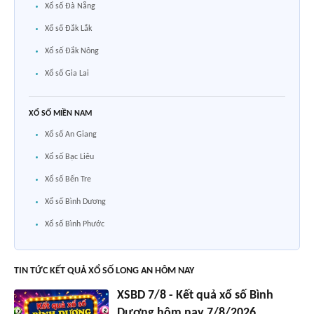
Xổ số
Đà Nẵng
Xổ số
Đắk Lắk
Xổ số
Đắk Nông
Xổ số
Gia Lai
Xổ số
Huế
XỔ SỐ
MIỀN NAM
Xổ số
Khánh Hòa
Xổ số
An Giang
Xổ số
Kon Tum
Xổ số
Bạc Liêu
Xổ số
Ninh Thuận
Xổ số
Bến Tre
Xổ số
Phú Yên
Xổ số
Bình Dương
Xổ số
Quảng Bình
Xổ số
Bình Phước
Xổ số
Quảng Nam
Xổ số
Bình Thuận
Xổ số
Quảng Ngãi
Xổ số
Cà Mau
TIN TỨC KẾT QUẢ XỔ SỐ
LONG AN
HÔM NAY
Xổ số
Quảng Trị
Xổ số
Cần Thơ
XSBD 7/8 - Kết quả xổ số Bình
Dương hôm nay 7/8/2026