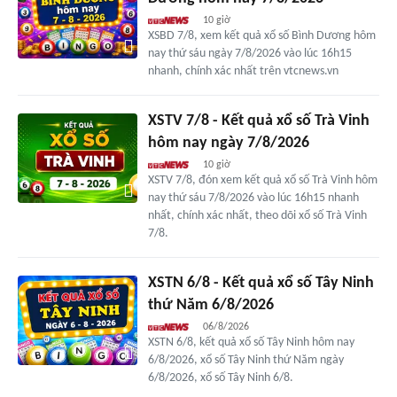
Xổ số
Đà Lạt
10 giờ
Xổ số
Đồng Nai
XSBD 7/8, xem kết quả xổ số Bình Dương hôm
nay thứ sáu ngày 7/8/2026 vào lúc 16h15
Xổ số
Đồng Tháp
nhanh, chính xác nhất trên vtcnews.vn
Xổ số
Hậu Giang
Xổ số
Kiên Giang
XSTV 7/8 - Kết quả xổ số Trà Vinh
hôm nay ngày 7/8/2026
Xổ số
Long An
10 giờ
Xổ số
Sóc Trăng
XSTV 7/8, đón xem kết quả xổ số Trà Vinh hôm
nay thứ sáu 7/8/2026 vào lúc 16h15 nhanh
Xổ số
Tây Ninh
nhất, chính xác nhất, theo dõi xổ số Trà Vinh
Xổ số
Tiền Giang
7/8.
Xổ số
TPHCM
XSTN 6/8 - Kết quả xổ số Tây Ninh
Xổ số
Trà Vinh
thứ Năm 6/8/2026
Xổ số
Vĩnh Long
06/8/2026
Xổ số
Vũng Tàu
XSTN 6/8, kết quả xổ số Tây Ninh hôm nay
6/8/2026, xổ số Tây Ninh thứ Năm ngày
6/8/2026, xổ số Tây Ninh 6/8.