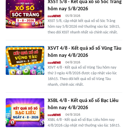
XSST 5/8 - Kết quả xổ số Sóc Trăng
hôm nay 5/8/2026
05/8/2026
XSST 5/8, cập nhật kết quả xổ số Sóc Trăng
hôm nay 5/8/2026 mở thưởng vào lúc 16h15,
theo dõi XSST nhanh nhất và chính xác nhất.
XSVT 4/8 - Kết quả xổ số Vũng Tàu
hôm nay 4/8/2026
04/8/2026
XSVT 4/8 - Kết quả xổ số Vũng Tàu hôm nay
thứ 3 ngày 4/8/2026 được cập nhật vào lúc
16h15. Theo dõi kết quả xổ số Vũng Tàu
nhanh, chính xác nhất.
XSBL 4/8 - Kết quả xổ số Bạc Liêu
hôm nay 4/8/2026
04/8/2026
XSBL 4/8 - Kết quả xổ số Bạc Liêu hôm nay
4/8/2026 cập nhật mở thưởng vào lúc 16h15.