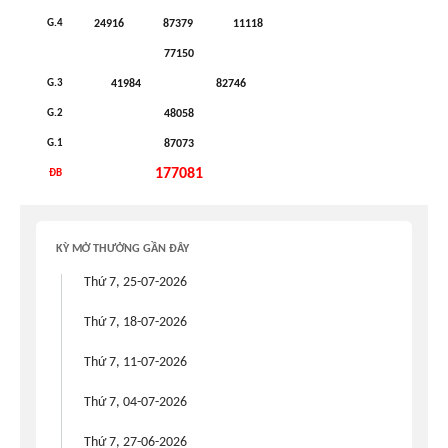
G.4
24916
87379
11118
77150
G.3
41984
82746
G.2
48058
G.1
87073
177081
ĐB
KỲ MỞ THƯỞNG GẦN ĐÂY
Thứ 7, 25-07-2026
Thứ 7, 18-07-2026
Thứ 7, 11-07-2026
Thứ 7, 04-07-2026
Thứ 7, 27-06-2026