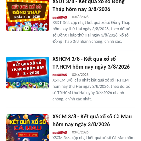
XSDT 3/8 - Kết quả xổ số Đồng
Tháp hôm nay 3/8/2026
03/8/2026
XSDT 3/8, cập nhật kết quả xổ số Đồng Tháp
hôm nay thứ Hai ngày 3/8/2026, theo dõi xổ
số Đồng Tháp thứ Hai ngày 3/8/2026, xổ số
Đồng Tháp 3/8 nhanh chóng, chính xác.
XSHCM 3/8 - Kết quả xổ số
TP.HCM hôm nay ngày 3/8/2026
03/8/2026
XSHCM 3/8, cập nhật kết quả xổ số TP.HCM
hôm nay thứ Hai ngày 3/8/2026, theo dõi xổ
số TP.HCM thứ Hai ngày 3/8/2026 nhanh
chóng, chính xác nhất.
XSCM 3/8 - Kết quả xổ số Cà Mau
hôm nay ngày 3/8/2026
03/8/2026
XSCM 3/8, cập nhật kết quả xổ số Cà Mau hôm