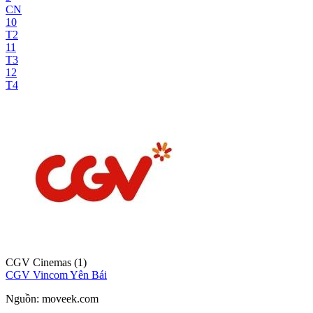
CN
10
T2
11
T3
12
T4
CGV Cinemas (1)
CGV Vincom Yên Bái
Nguồn:
moveek.com