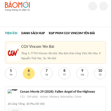
TIỆN ÍCH
DANH SÁCH RẠP
RẠP PHIM CGV VINCOM YÊN BÁI
CGV Vincom Yên Bái
Tầng 4, TTTM Vincom Yên Bái, Khu Bán Đảo Công Viên Yên Hòa, P.
Nguyễn Thái Học, Tp. Yên Bái
5
6
7
8
9
10
T4
T5
T6
T7
CN
T2
Conan Movie 29 (2026): Fallen Angel of the Highway
T13
-
109 phút
-
Action, Mystery, Animation, Crime
2D Lồng Tiếng, 2D Phụ Đề Việt
14:50