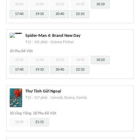
10:10
11:50
13:10
14:30
16:10
17:40
19:10
20:40
22:10
Spider-Man 4: Brand New Day
T13
-
145 phút
-
Science Fiction
2D Phụ Đề Việt
10:10
11:50
13:10
14:30
16:10
17:40
19:10
20:40
22:10
Thư Tình Gửi Ngoại
T13
-
117 phút
-
Comedy, Drama, Family
2D Lồng Tiếng, 2D Phụ Đề Việt
10:00
21:15