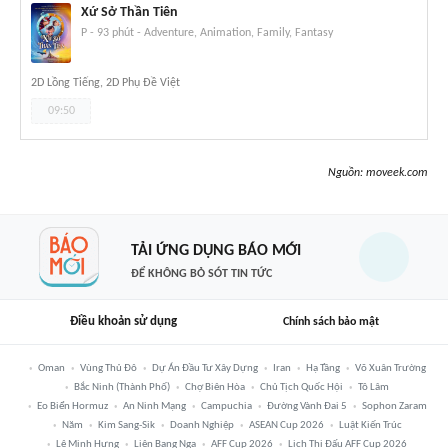
Xứ Sở Thần Tiên
P
-
93 phút
-
Adventure, Animation, Family, Fantasy
2D Lồng Tiếng, 2D Phụ Đề Việt
09:50
Nguồn:
moveek.com
TẢI ỨNG DỤNG BÁO MỚI
ĐỂ KHÔNG BỎ SÓT TIN TỨC
Điều khoản sử dụng
Chính sách bảo mật
Oman
Vùng Thủ Đô
Dự Án Đầu Tư Xây Dựng
Iran
Hạ Tầng
Võ Xuân Trường
Bắc Ninh (thành Phố)
Chợ Biên Hòa
Chủ Tịch Quốc Hội
Tô Lâm
Eo Biển Hormuz
An Ninh Mạng
Campuchia
Đường Vành Đai 5
Sophon Zaram
Năm
Kim Sang-Sik
Doanh Nghiệp
ASEAN Cup 2026
Luật Kiến Trúc
Lê Minh Hưng
Liên Bang Nga
AFF Cup 2026
Lịch Thi Đấu AFF Cup 2026