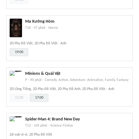
Ma Xưởng Hòm
T16
-
97 phút
-
Horror
2D Phụ Đề Việt, 2D Phụ Đề Việt - Anh
19:00
Minions & Quái Vật
P
-
90 phút
-
Comedy, Action, Adventure, Animation, Family, Fantasy
2D Lồng Tiếng, 2D Phụ Đề Việt, 2D Phụ Đề Anh, 2D Phụ Đề Việt - Anh
12:30
17:00
Spider-Man 4: Brand New Day
T13
-
145 phút
-
Science Fiction
2d-sub-vi-vi, 2D Phụ Đề Việt