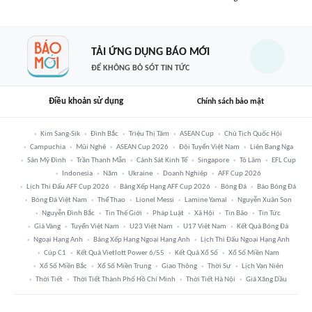
TẢI ỨNG DỤNG BÁO MỚI
ĐỂ KHÔNG BỎ SÓT TIN TỨC
Điều khoản sử dụng
Chính sách bảo mật
Kim Sang-Sik
Đình Bắc
Triệu Thị Tâm
ASEAN Cup
Chủ Tịch Quốc Hội
Campuchia
Mũi Nghê
ASEAN Cup 2026
Đội Tuyển Việt Nam
Liên Bang Nga
Sân Mỹ Đình
Trần Thanh Mẫn
Cảnh Sát Kinh Tế
Singapore
Tô Lâm
EFL Cup
Indonesia
Năm
Ukraine
Doanh Nghiệp
AFF Cup 2026
Lịch Thi Đấu AFF Cup 2026
Bảng Xếp Hạng AFF Cup 2026
Bóng Đá
Báo Bóng Đá
Bóng Đá Việt Nam
Thể Thao
Lionel Messi
Lamine Yamal
Nguyễn Xuân Son
Nguyễn Đình Bắc
Tin Thế Giới
Pháp Luật
Xã Hội
Tin Bão
Tin Tức
Giá Vàng
Tuyển Việt Nam
U23 Việt Nam
U17 Việt Nam
Kết Quả Bóng Đá
Ngoại Hạng Anh
Bảng Xếp Hạng Ngoại Hạng Anh
Lịch Thi Đấu Ngoại Hạng Anh
Cúp C1
Kết Quả Vietlott Power 6/55
Kết Quả Xổ Số
Xổ Số Miền Nam
Xổ Số Miền Bắc
Xổ Số Miền Trung
Giao Thông
Thời Sự
Lịch Vạn Niên
Thời Tiết
Thời Tiết Thành Phố Hồ Chí Minh
Thời Tiết Hà Nội
Giá Xăng Dầu