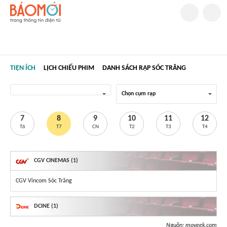
TIỆN ÍCH
LỊCH CHIẾU PHIM
DANH SÁCH RẠP SÓC TRĂNG
Chọn cụm rạp
7
8
9
10
11
12
T6
T7
CN
T2
T3
T4
CGV CINEMAS (1)
CGV Vincom Sóc Trăng
DCINE (1)
Nguồn:
moveek.com