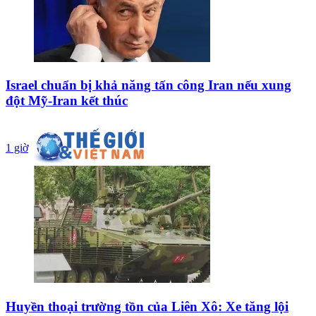
Israel chuẩn bị khả năng tấn công Iran nếu xung
đột Mỹ-Iran kết thúc
1 giờ
Huyền thoại trường tồn của Liên Xô: Xe tăng lội