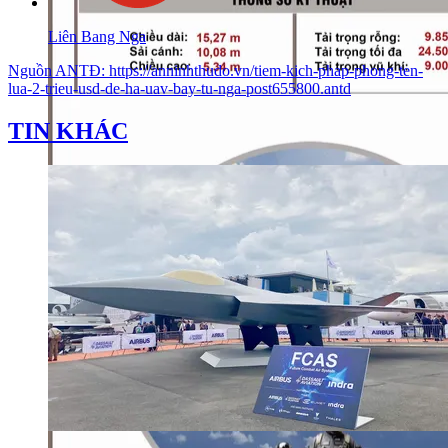
Liên Bang Nga
Nguồn
ANTĐ
:
https://anninhthudo.vn/tiem-kich-phap-phong-ten-
lua-2-trieu-usd-de-ha-uav-bay-tu-nga-post655800.antd
TIN KHÁC