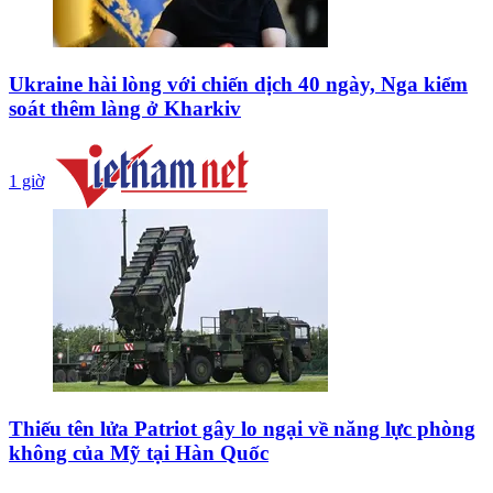
Ukraine hài lòng với chiến dịch 40 ngày, Nga kiểm
soát thêm làng ở Kharkiv
1 giờ
Thiếu tên lửa Patriot gây lo ngại về năng lực phòng
không của Mỹ tại Hàn Quốc