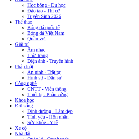
Học bổng - Du học
Đào tạo - Thi cử
Tuyển Sinh 2026
Thể thao
Bóng đá quốc tế
Bóng đá Việt Nam
Quần vợt
Giải trí
Âm nhạc
Thời trang
Điện ảnh - Truyền hình
Pháp luật
An ninh - Trật tự
Hình sự - Dân sự
Công nghệ
CNTT - Viễn thông
Thiết bị - Phần cứng
Khoa học
Đời sống
Dinh dưỡng - Làm đẹp
Tình yêu - Hôn nhân
Sức khỏe - Y tế
Xe cộ
Nhà đất