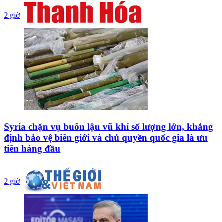
2 giờ
Syria chặn vụ buôn lậu vũ khí số lượng lớn, khẳng
định bảo vệ biên giới và chủ quyền quốc gia là ưu
tiên hàng đầu
2 giờ