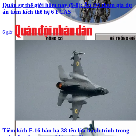
Quân sự thế giới hôm nay (9-8): Ấn Độ tham gia dự
án tiêm kích thế hệ 6 FCAS
6 giờ
Tiêm kích F-16 bắn hạ 38 tên lửa hành trình trong