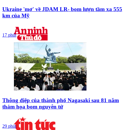
Ukraine 'mơ' về JDAM LR- bom lượn tầm xa 555
km của Mỹ
17 phút
Thông điệp của thành phố Nagasaki sau 81 năm
thảm họa bom nguyên tử
29 phút