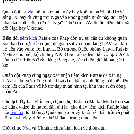
Quân đội
Latvia
thông báo một máy bay không người lái (UAV)
sáng 8/6 bay từ vùng trời Nga vào không phận nước này do "biện
pháp tác chiến điện tử của Nga". Chưa rõ UAV thuộc biên chế quân
đội Nga hay Ukraine.
Biên đội
tiêm kích
Rafale của Pháp đồn trú tại căn cứ không quân
Siaulia đã được điều động để giám sát và nhận dạng UAV sau khi
nó tiến vào vùng trời Latvia. Bộ trưởng Quốc phòng Latvia Raivis
Melnis cho biết, bộ chỉ huy NATO sau đó ra lệnh tấn công. UAV bị
bắn hạ lúc 10h05 ở gần làng Berzgale, cách biên giới khoảng 30
km.
Quân đội Pháp cùng ngày xác nhận tiêm kích Rafale đã bắn hạ
UAV
ở khu vực trống trải tại Latvia, nhấn mạnh động thái thể hiện
cam kết của Paris về hỗ trợ duy trì an ninh tại khu vực sườn đông
châu Âu.
Chủ tịch Ủy ban Đối ngoại Quốc hội Estonia Marko Mihkelson sau
đó đăng video do người dân ghi lại, cho thấy tiêm kích Rafale khai
hỏa
tên lửa
đối không. Quả đạn tạo ra vệt khói trên bầu trời và phát
nổ sau vài giây, dường như là đánh trúng mục tiêu.
Giới chức
Nga
và Ukraine chưa bình luận về thông tin.