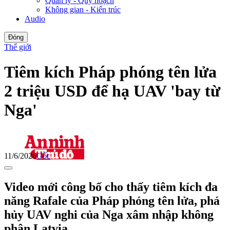
Quản lý - Quy hoạch
Không gian - Kiến trúc
Audio
Đóng
Thế giới
Tiêm kích Pháp phóng tên lửa
2 triệu USD để hạ UAV 'bay từ
Nga'
11/6/2026
Gốc
Video mới công bố cho thấy tiêm kích đa
năng Rafale của Pháp phóng tên lửa, phá
hủy UAV nghi của Nga xâm nhập không
phận Latvia.