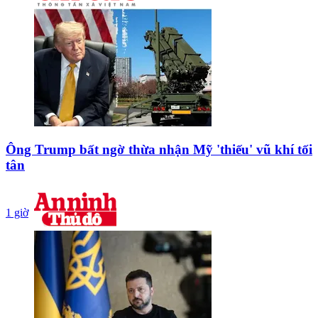
Ông Trump bất ngờ thừa nhận Mỹ 'thiếu' vũ khí tối
tân
1 giờ