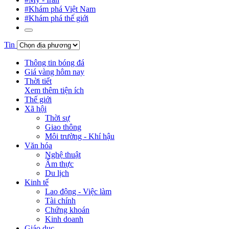
#Khám phá Việt Nam
#Khám phá thế giới
Tin
Thông tin bóng đá
Giá vàng hôm nay
Thời tiết
Xem thêm tiện ích
Thế giới
Xã hội
Thời sự
Giao thông
Môi trường - Khí hậu
Văn hóa
Nghệ thuật
Ẩm thực
Du lịch
Kinh tế
Lao động - Việc làm
Tài chính
Chứng khoán
Kinh doanh
Giáo dục