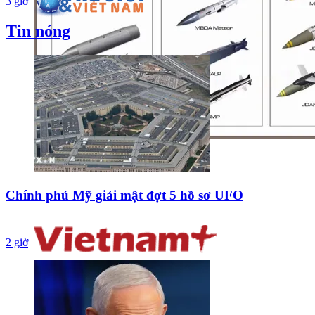
3 giờ
Tin nóng
Chính phủ Mỹ giải mật đợt 5 hồ sơ UFO
2 giờ