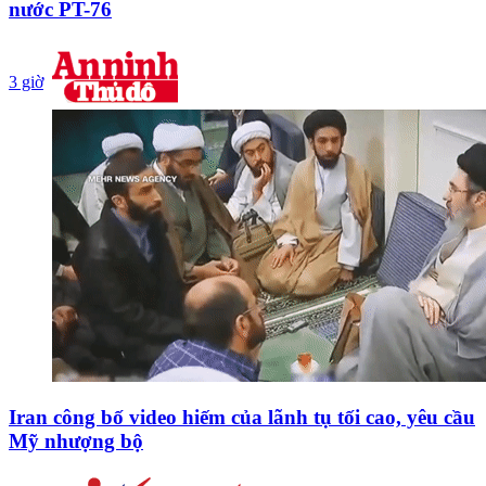
nước PT-76
3 giờ
Iran công bố video hiếm của lãnh tụ tối cao, yêu cầu
Mỹ nhượng bộ