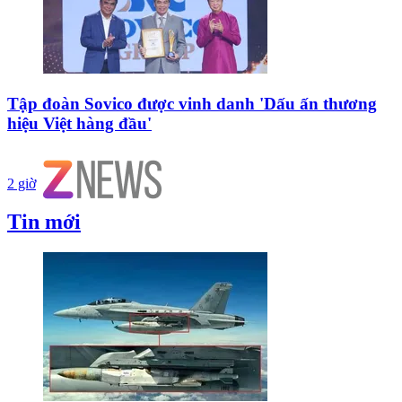
Tập đoàn Sovico được vinh danh 'Dấu ấn thương
hiệu Việt hàng đầu'
2 giờ
Tin mới