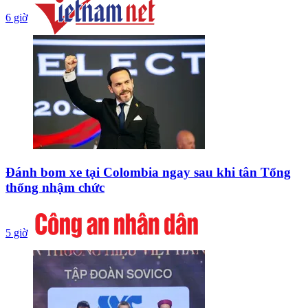
6 giờ
Đánh bom xe tại Colombia ngay sau khi tân Tổng
thống nhậm chức
5 giờ