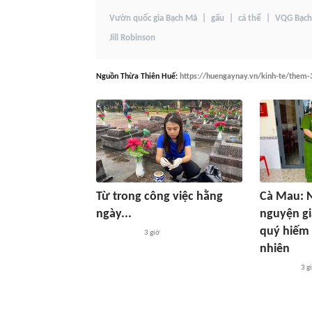
Vườn quốc gia Bạch Mã
gấu
cá thể
VQG Bạc
Jill Robinson
Nguồn
Thừa Thiên Huế
:
https://huengaynay.vn/kinh-te/them-
Từ trong công việc hằng
Cà Mau: 
ngày...
nguyện gi
quý hiếm 
3 giờ
nhiên
3 g