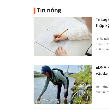
Tin nóng
Trí tuệ
thập k
Nhiều ngh
nhiều nước
thật sự ké
eDNA –
vật đa
Từ những 
của sinh 