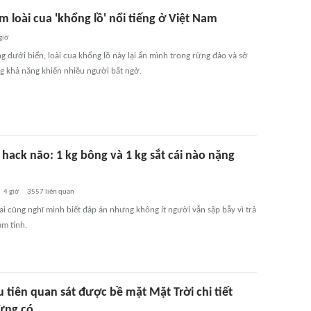
ìm loài cua 'khổng lồ' nổi tiếng ở Việt Nam
giờ
g dưới biển, loài cua khổng lồ này lại ẩn mình trong rừng đảo và sở
 khả năng khiến nhiều người bất ngờ.
hack não: 1 kg bông và 1 kg sắt cái nào nặng
4 giờ
3557
liên quan
ai cũng nghĩ mình biết đáp án nhưng không ít người vẫn sập bẫy vì trả
ảm tính.
 tiên quan sát được bề mặt Mặt Trời chi tiết
ừng có