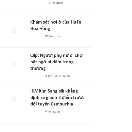
1
liên quan
Khám xét nơi ở của Huấn
Hoa Hồng
31
liên quan
Clip: Người phụ nữ đi chợ
bất ngờ bị đâm trọng
thương
3 giờ
3
liên quan
HLV Kim Sang-sik khẳng
định sẽ giành 3 điểm trước
đội tuyển Campuchia
9
liên quan