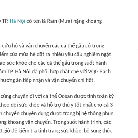
ở TP.
Hà Nội
có tên là Rain (Mưa) nặng khoảng
 cứu hộ và vận chuyển các cá thể gấu có trọng
điểm của mùa hè đặt ra nhiều yêu cầu nghiêm ngặt
bảo sức khỏe cho các cá thể gấu trong suốt hành
 lâm TP. Hà Nội đã phối hợp chặt chẽ với VQG Bạch
ương án tiếp nhận và vận chuyển chi tiết.
n cùng chuyến đi với cá thể Ocean được tính toán kỹ
eo dõi sức khỏe và hỗ trợ thú y tốt nhất cho cả 3
vận chuyển chuyên dụng được trang bị hệ thống phun
ong khoang vận chuyển. Trong suốt hành trình, các
3 giờ để kiểm tra tình trạng sức khỏe, bổ sung thức