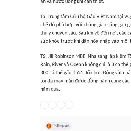
ăn và nước uống khi cần thiết.
Tại Trung tâm Cứu hộ Gấu Việt Nam tại V
chế độ phù hợp, với không gian sống gần g
thú y chuyên sâu. Sau khi về đến nơi, các c
sức khỏe trước khi dần hòa nhập vào môi 
TS. Jill Robinson MBE, Nhà sáng lập kiêm 
Rain, River và Ocean không chỉ là 3 cá t
300 cá thể gấu được Tổ chức Động vật châ
tôi đã may mắn được đồng hành cùng các c
năm qua.
Thái Nguyên