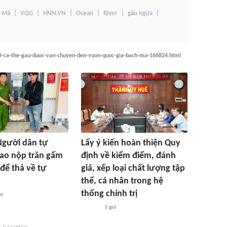
h Mã
VQG
HNN.VN
Ocean
River
gấu ngựa
3-ca-the-gau-duoc-van-chuyen-den-vuon-quoc-gia-bach-ma-166824.html
Người dân tự
Lấy ý kiến hoàn thiện Quy
ao nộp trăn gấm
định về kiểm điểm, đánh
để thả về tự
giá, xếp loại chất lượng tập
thể, cá nhân trong hệ
thống chính trị
iờ
5 giờ