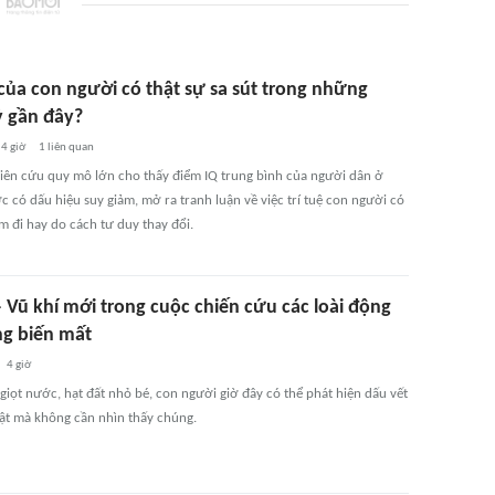
 của con người có thật sự sa sút trong những
ỷ gần đây?
4 giờ
1
liên quan
iên cứu quy mô lớn cho thấy điểm IQ trung bình của người dân ở
 có dấu hiệu suy giảm, mở ra tranh luận về việc trí tuệ con người có
m đi hay do cách tư duy thay đổi.
 Vũ khí mới trong cuộc chiến cứu các loài động
ng biến mất
4 giờ
giọt nước, hạt đất nhỏ bé, con người giờ đây có thể phát hiện dấu vết
vật mà không cần nhìn thấy chúng.