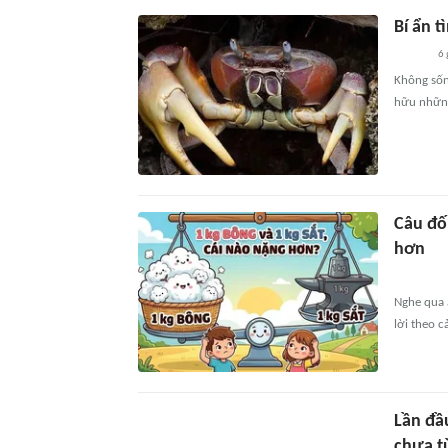
Bí ẩn t
6 
Không sốn
hữu những
Câu đố 
hơn
Nghe qua 
lời theo c
Lần đầu
chưa t