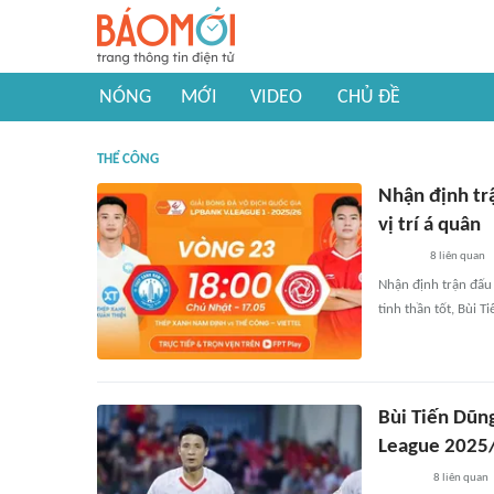
NÓNG
MỚI
VIDEO
CHỦ ĐỀ
THỂ CÔNG
Nhận định tr
vị trí á quân
8
liên quan
Nhận định trận đấu
tinh thần tốt, Bùi T
Bùi Tiến Dũng
League 2025
8
liên quan