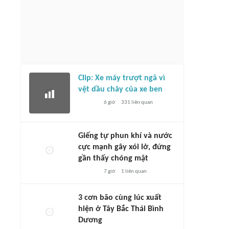
Clip: Xe máy trượt ngã vì
vệt dầu chảy của xe ben
6 giờ
331
liên quan
Giếng tự phun khí và nước
cực mạnh gây xói lở, đứng
gần thấy chóng mặt
7 giờ
1
liên quan
3 cơn bão cùng lúc xuất
hiện ở Tây Bắc Thái Bình
Dương