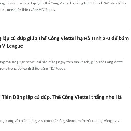
ũng tỏa sáng với cú đúp giúp Thể Công Viettel hạ Hồng Lĩnh Hà Tĩnh 2-0, duy trì hy
ue trong ngày thiếu vắng HLV Popov.
 lập cú đúp giúp Thể Công Viettel hạ Hà Tĩnh 2-0 để bám
u V-League
ũng tỏa sáng rực rỡ với hai bàn thắng ngay trên sân khách, giúp Thể Công Viettel
rọng trong bối cảnh thiếu vắng HLV Popov.
 Tiến Dũng lập cú đúp, Thể Công Viettel thắng nhẹ Hà
áng mang về chiến thắng 2-0 cho Thể Công Viettel trước Hà Tĩnh tại vòng 22 V-