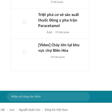
3
liên quan
Triệt phá cơ sở sản xuất
thuốc Đông y pha trộn
Paracetamol
8 giờ
19
liên quan
[Video] Cháy lớn tại khu
vực chợ Biên Hòa
54
liên quan
 Hội
Iran
Nguyễn Xuân Son
Bóng Đá Việt Nam