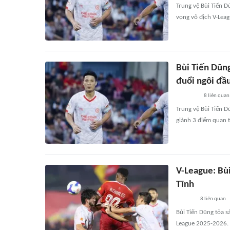
Trung vệ Bùi Tiến D
vọng vô địch V-Leag
Bùi Tiến Dũng
đuổi ngôi đầ
8
liên quan
Trung vệ Bùi Tiến D
giành 3 điểm quan t
V-League: Bùi
Tĩnh
8
liên quan
Bùi Tiến Dũng tỏa s
League 2025-2026.