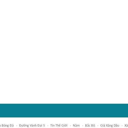
o Bóng Đá
Đường Vành Đai 5
Tin Thế Giới
Năm
Bắc Bộ
Giá Xăng Dầu
Xã