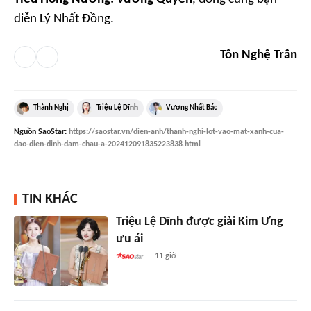
diễn Lý Nhất Đồng.
Tôn Nghệ Trân
Thành Nghị
Triệu Lệ Dĩnh
Vương Nhất Bác
Nguồn
SaoStar
:
https://saostar.vn/dien-anh/thanh-nghi-lot-vao-mat-xanh-cua-
dao-dien-dinh-dam-chau-a-202412091835223838.html
TIN KHÁC
Triệu Lệ Dĩnh được giải Kim Ưng
ưu ái
11 giờ