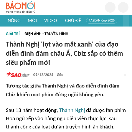
NÓNG
MỚI
VIDEO
CHỦ ĐỀ
#ASEAN Cup 2026
#Trí tuệ nhân tạo
#Mỹ - Iran
#Khám phá Việt Nam
GIẢI TRÍ
ĐIỆN ẢNH - TRUYỀN HÌNH
#Khám phá thế giới
Thành Nghị 'lọt vào mắt xanh' của đạo
diễn đình đám châu Á, Cbiz sắp có thêm
siêu phẩm mới
09/12/2024
Gốc
Tương tác giữa Thành Nghị và đạo diễn đình đám
Cbiz khiến mọt phim đứng ngồi không yên.
Sau 13 năm hoạt động,
Thành Nghị
đã được fan phim
Hoa ngữ xếp vào hàng ngũ diễn viên thực lực, sau
thành công của loạt dự án truyền hình ăn khách.