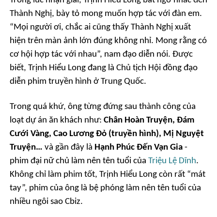
Trong lúc nhận giải, Trịnh Hiểu Long bất ngờ nhắc đến
Thành Nghị, bày tỏ mong muốn hợp tác với đàn em.
“Mọi người ơi, chắc ai cũng thấy Thành Nghị xuất
hiện trên màn ảnh lớn đúng không nhỉ. Mong rằng có
cơ hội hợp tác với nhau”,
nam đạo diễn nói. Được
biết, Trịnh Hiểu Long đang là Chủ tịch Hội đồng đạo
diễn phim truyền hình ở Trung Quốc.
Trong quá khứ, ông từng đứng sau thành công của
loạt dự án ăn khách như:
Chân Hoàn Truyện, Đám
Cưới Vàng, Cao Lương Đỏ (truyền hình), Mị Nguyệt
Truyện…
và gần đây là
Hạnh Phúc Đến Vạn Gia
-
phim đại nữ chủ làm nên tên tuổi của
Triệu Lệ Dĩnh
.
Không chỉ làm phim tốt, Trịnh Hiểu Long còn rất “mát
tay”, phim của ông là bệ phóng làm nên tên tuổi của
nhiều ngôi sao Cbiz.