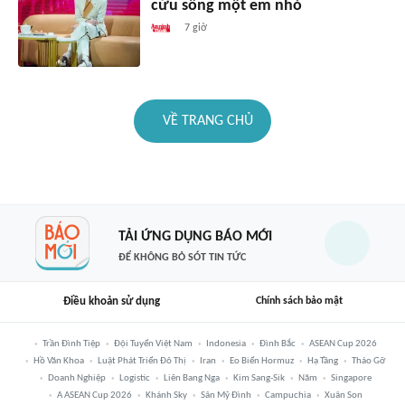
cứu sống một em nhỏ
7 giờ
VỀ TRANG CHỦ
TẢI ỨNG DỤNG BÁO MỚI
ĐỂ KHÔNG BỎ SÓT TIN TỨC
Điều khoản sử dụng
Chính sách bảo mật
Trần Đình Tiệp
Đội Tuyển Việt Nam
Indonesia
Đình Bắc
ASEAN Cup 2026
Hồ Văn Khoa
Luật Phát Triển Đô Thị
Iran
Eo Biển Hormuz
Hạ Tầng
Tháo Gỡ
Doanh Nghiệp
Logistic
Liên Bang Nga
Kim Sang-Sik
Năm
Singapore
A ASEAN Cup 2026
Khánh Sky
Sân Mỹ Đình
Campuchia
Xuân Son