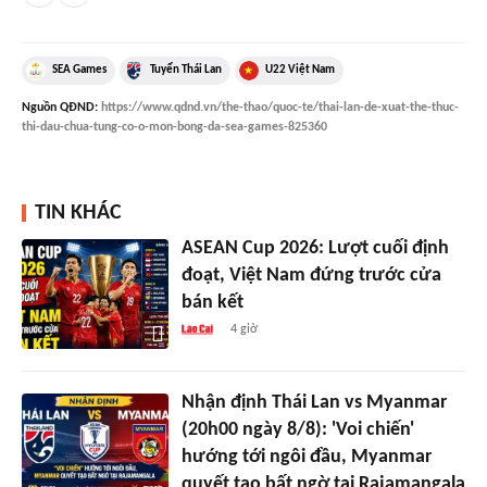
SEA Games
Tuyển Thái Lan
U22 Việt Nam
Nguồn
QĐND
:
https://www.qdnd.vn/the-thao/quoc-te/thai-lan-de-xuat-the-thuc-
thi-dau-chua-tung-co-o-mon-bong-da-sea-games-825360
TIN KHÁC
ASEAN Cup 2026: Lượt cuối định
đoạt, Việt Nam đứng trước cửa
bán kết
4 giờ
Nhận định Thái Lan vs Myanmar
(20h00 ngày 8/8): 'Voi chiến'
hướng tới ngôi đầu, Myanmar
quyết tạo bất ngờ tại Rajamangala