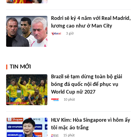
Rodri sẽ ký 4 năm với Real Madrid,
lương cao như ở Man City
3 giờ
TIN MỚI
Brazil sẽ tạm dừng toàn bộ giải
bóng đá quốc nội để phục vụ
World Cup nữ 2027
10 phút
HLV Kim: Hòa Singapore vì hôm ấy
tôi mặc áo trắng
15 phút