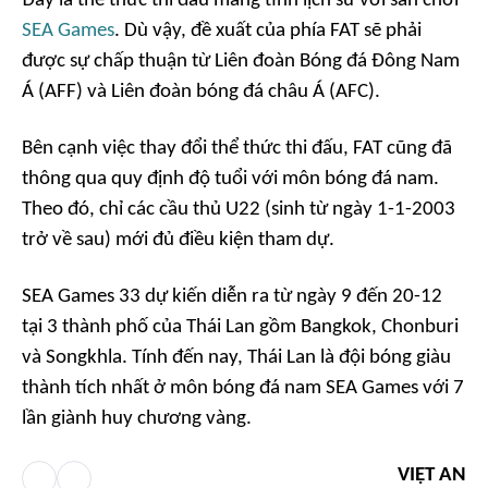
Đây là thể thức thi đấu mang tính lịch sử với sân chơi
SEA Games
. Dù vậy, đề xuất của phía FAT sẽ phải
được sự chấp thuận từ Liên đoàn Bóng đá Đông Nam
Á (AFF) và Liên đoàn bóng đá châu Á (AFC).
Bên cạnh việc thay đổi thể thức thi đấu, FAT cũng đã
thông qua quy định độ tuổi với môn bóng đá nam.
Theo đó, chỉ các cầu thủ U22 (sinh từ ngày 1-1-2003
trở về sau) mới đủ điều kiện tham dự.
SEA Games 33 dự kiến diễn ra từ ngày 9 đến 20-12
tại 3 thành phố của Thái Lan gồm Bangkok, Chonburi
và Songkhla. Tính đến nay, Thái Lan là đội bóng giàu
thành tích nhất ở môn bóng đá nam SEA Games với 7
lần giành huy chương vàng.
VIỆT AN