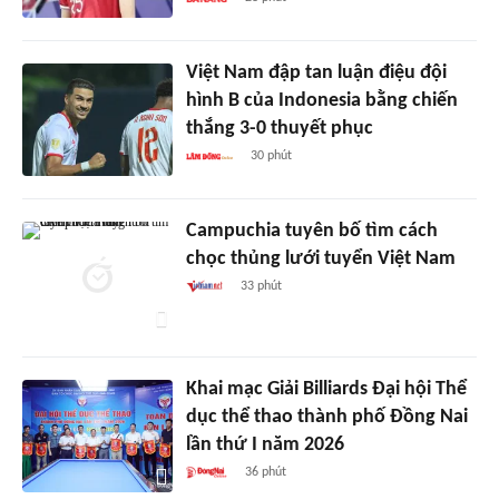
Việt Nam đập tan luận điệu đội
hình B của Indonesia bằng chiến
thắng 3-0 thuyết phục
30 phút
Campuchia tuyên bố tìm cách
chọc thủng lưới tuyển Việt Nam
33 phút
Khai mạc Giải Billiards Đại hội Thể
dục thể thao thành phố Đồng Nai
lần thứ I năm 2026
36 phút