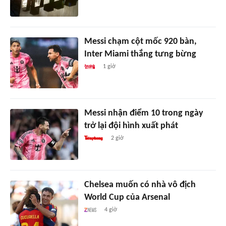
Messi chạm cột mốc 920 bàn,
Inter Miami thắng tưng bừng
1 giờ
Messi nhận điểm 10 trong ngày
trở lại đội hình xuất phát
2 giờ
Chelsea muốn có nhà vô địch
World Cup của Arsenal
4 giờ