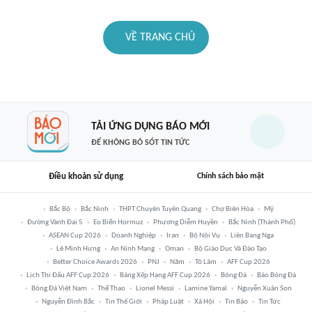
VỀ TRANG CHỦ
TẢI ỨNG DỤNG BÁO MỚI
ĐỂ KHÔNG BỎ SÓT TIN TỨC
Điều khoản sử dụng
Chính sách bảo mật
Bắc Bộ
Bắc Ninh
THPT Chuyên Tuyên Quang
Chợ Biên Hòa
Mỹ
Đường Vành Đai 5
Eo Biển Hormuz
Phương Diễm Huyền
Bắc Ninh (thành Phố)
ASEAN Cup 2026
Doanh Nghiệp
Iran
Bộ Nội Vụ
Liên Bang Nga
Lê Minh Hưng
An Ninh Mạng
Oman
Bộ Giáo Dục Và Đào Tạo
Better Choice Awards 2026
PNJ
Năm
Tô Lâm
AFF Cup 2026
Lịch Thi Đấu AFF Cup 2026
Bảng Xếp Hạng AFF Cup 2026
Bóng Đá
Báo Bóng Đá
Bóng Đá Việt Nam
Thể Thao
Lionel Messi
Lamine Yamal
Nguyễn Xuân Son
Nguyễn Đình Bắc
Tin Thế Giới
Pháp Luật
Xã Hội
Tin Bão
Tin Tức