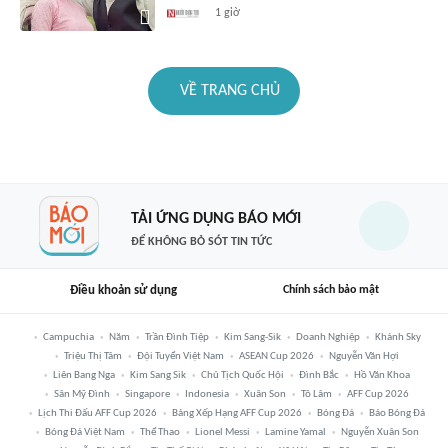
1 giờ
VỀ TRANG CHỦ
TẢI ỨNG DỤNG BÁO MỚI
ĐỂ KHÔNG BỎ SÓT TIN TỨC
Điều khoản sử dụng
Chính sách bảo mật
Campuchia
Năm
Trần Đình Tiệp
Kim Sang-Sik
Doanh Nghiệp
Khánh Sky
Triệu Thị Tâm
Đội Tuyển Việt Nam
ASEAN Cup 2026
Nguyễn Văn Hợi
Liên Bang Nga
Kim Sang Sik
Chủ Tịch Quốc Hội
Đình Bắc
Hồ Văn Khoa
Sân Mỹ Đình
Singapore
Indonesia
Xuân Son
Tô Lâm
AFF Cup 2026
Lịch Thi Đấu AFF Cup 2026
Bảng Xếp Hạng AFF Cup 2026
Bóng Đá
Báo Bóng Đá
Bóng Đá Việt Nam
Thể Thao
Lionel Messi
Lamine Yamal
Nguyễn Xuân Son