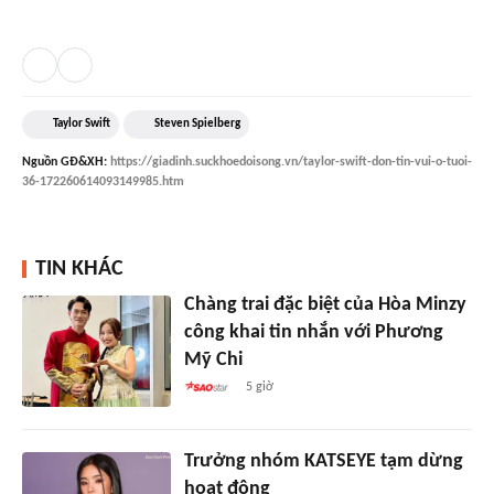
Taylor Swift
Steven Spielberg
Nguồn
GĐ&XH
:
https://giadinh.suckhoedoisong.vn/taylor-swift-don-tin-vui-o-tuoi-
36-172260614093149985.htm
TIN KHÁC
Chàng trai đặc biệt của Hòa Minzy
công khai tin nhắn với Phương
Mỹ Chi
5 giờ
Trưởng nhóm KATSEYE tạm dừng
hoạt động