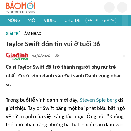
NÓNG
MỚI
VIDEO
CHỦ ĐỀ
#ASEAN Cup 2026
#Trí tuệ nhân tạo
#Mỹ - Iran
#Khám phá Việt Nam
GIẢI TRÍ
ÂM NHẠC
#Khám phá thế giới
Taylor Swift đón tin vui ở tuổi 36
14/6/2026
Gốc
Ca sĩ Taylor Swift đã trở thành người phụ nữ trẻ
nhất được vinh danh vào Đại sảnh Danh vọng nhạc
sĩ.
Trong buổi lễ vinh danh mới đây,
Steven Spielberg
đã
giới thiệu Taylor Swift bằng một bài phát biểu bất ngờ
về sức mạnh của việc sáng tác nhạc. Ông nói: "Không
thể phủ nhận rằng những bài hát in dấu sâu đậm vào