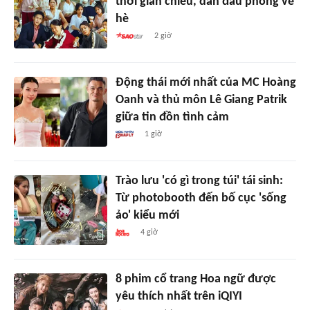
thời gian chiếu, dẫn đầu phòng vé
hè
2 giờ
Động thái mới nhất của MC Hoàng
Oanh và thủ môn Lê Giang Patrik
giữa tin đồn tình cảm
1 giờ
Trào lưu 'có gì trong túi' tái sinh:
Từ photobooth đến bố cục 'sống
ảo' kiểu mới
4 giờ
8 phim cổ trang Hoa ngữ được
yêu thích nhất trên iQIYI