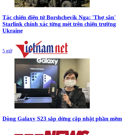
Tác chiến điện tử Borshchevik Nga: 'Thợ săn'
Starlink chính xác từng mét trên chiến trường
Ukraine
5 giờ
Dòng Galaxy S23 sắp dừng cập nhật phần mềm