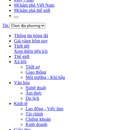
#Khám phá Việt Nam
#Khám phá thế giới
Tin
Thông tin bóng đá
Giá vàng hôm nay
Thời tiết
Xem thêm tiện ích
Thế giới
Xã hội
Thời sự
Giao thông
Môi trường - Khí hậu
Văn hóa
Nghệ thuật
Ẩm thực
Du lịch
Kinh tế
Lao động - Việc làm
Tài chính
Chứng khoán
Kinh doanh
Giáo dục