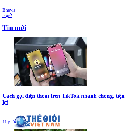
Bnews
5 giờ
Tin mới
Cách gọi điện thoại trên TikTok nhanh chóng, tiện
lợi
11 phút