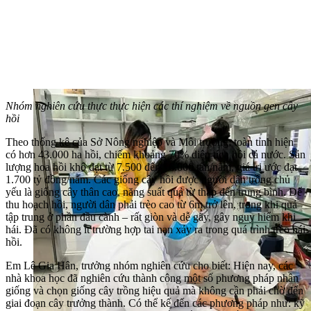
Nhóm nghiên cứu thực thực hiện các thí nghiệm về nguồn gen cây
hồi
Theo thống kê của Sở Nông nghiệp và Môi trường, toàn tỉnh hiện
có hơn 43.000 ha hồi, chiếm khoảng 70% diện tích hồi cả nước. Sản
lượng hoa hồi khô đạt từ 7.500 đến 16.000 tấn/năm, giá trị ước đạt
1.700 tỷ đồng/năm. Các giống cây hồi được người dân trồng chủ
yếu là giống cây thân cao, năng suất quả từ thấp đến trung bình. Để
thu hoạch hồi, người dân phải trèo cao từ 6m trở lên, trong khi quả
tập trung ở phần đầu cành – rất giòn và dễ gãy, gây nguy hiểm khi
hái. Đã có không ít trường hợp tai nạn xảy ra trong quá trình trèo hái
hồi.
Em Lê Gia Hân, trưởng nhóm nghiên cứu cho biết: Hiện nay, các
nhà khoa học đã nghiên cứu thành công một số phương pháp nhân
giống và chọn giống cây trồng hiệu quả mà không cần phải chờ đến
giai đoạn cây trưởng thành. Có thể kể đến các phương pháp như: kỹ