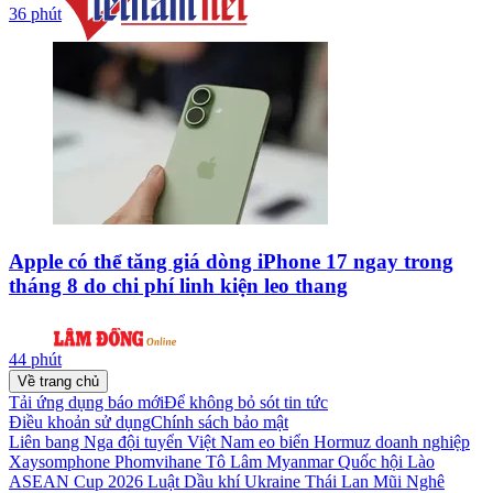
36 phút
Apple có thể tăng giá dòng iPhone 17 ngay trong
tháng 8 do chi phí linh kiện leo thang
44 phút
Về trang chủ
Tải ứng dụng báo mới
Để không bỏ sót tin tức
Điều khoản sử dụng
Chính sách bảo mật
Liên bang Nga
đội tuyển Việt Nam
eo biển Hormuz
doanh nghiệp
Xaysomphone Phomvihane
Tô Lâm
Myanmar
Quốc hội Lào
ASEAN Cup 2026
Luật Dầu khí
Ukraine
Thái Lan
Mũi Nghê