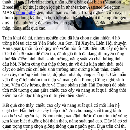
thuật lai tạo (Hybridization), nhân giống bằng đột biến (Mutation
Breeding), kỹ thuật chọn lọc phân tử (Marker-Assisted Selection –
MAS),
công nghệ
gen, nhân bản vô tính... Trong nghiên cứu này,
nhóm áp dụng kỹ thuật chọn lọc phân tử nhằm khai thác nguồn gen
quý tại địa phương để chọn lọc, tạo giống cây hồi có đặc tính thân
thấp, năng suất quả cao.
Triển khai đề tài, nhóm nghiên cứu đã lựa chọn ngẫu nhiên 4 hộ
trồng hồi tại các xã Yên Phúc, An Sơn, Tú Xuyên, Liên Hội (huyện
Văn Quan); mỗi hộ có quy mô vườn hồi từ 400 đến 500 cây độ tuổi
từ 20 đến 30 năm để điều tra, đánh giá tính đa dạng di truyền cũng
như đặc điểm hình thái, sinh trưởng, năng suất và chất lượng tinh
dầu hồi. Nhóm cũng thu thập thông tin về điều kiện sinh thái, tuổi
cây; đo đếm các chỉ tiêu sinh trưởng như đường kính thân, chiều
cao cây, đường kính tán lá, độ phân nhánh, năng suất quả. Các mẫu
vật cũng được nhóm thu thập và mang đến Phòng Công nghệ sinh
học, Viện Cây lương thực và Thực phẩm (tỉnh Hải Dương) để phân
tích mối tương quan giữa chiều cao cây và năng suất quả, đồng thời
kiểm tra các đặc tính gen di truyền điều khiển.
Kết quả cho thấy, chiều cao cây và năng suất quả có mối liên hệ
chặt chẽ. Hầu hết các cây thấp dưới 7m cho năng suất trung bình
cao hơn và ngược lại. Nhóm cũng xác định được đoạn trình tự vùng
gen khác biệt ở giống hồi thân thấp, năng suất quả cao. Đây là cơ sở
quan trọng trong chọn giống thông qua nguồn gen. Dựa trên chỉ thị