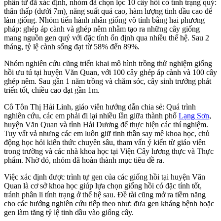
phân tử đã xác định, nhóm đã chọn lọc 10 cây hồi có tính trạng quý:
thân thấp (dưới 7m), năng suất quả cao, hàm lượng tinh dầu cao để
làm giống. Nhóm tiến hành nhân giống vô tính bằng hai phương
pháp: ghép áp cành và ghép nêm nhằm tạo ra những cây giống
mang nguồn gen quý với đặc tính ổn định qua nhiều thế hệ. Sau 2
tháng, tỷ lệ cành sống đạt từ 58% đến 89%.
Nhóm nghiên cứu cũng triển khai mô hình trồng thử nghiệm giống
hồi ưu tú tại huyện Văn Quan, với 100 cây ghép áp cành và 100 cây
ghép nêm. Sau gần 1 năm trồng và chăm sóc, cây sinh trưởng phát
triển tốt, chiều cao đạt gần 1m.
Cô Tôn Thị Hải Linh, giáo viên hướng dẫn chia sẻ: Quá trình
nghiên cứu, các em phải đi lại nhiều lần giữa thành phố
Lạng Sơn
,
huyện Văn Quan và tỉnh Hải Dương để thực hiện các thí nghiệm.
Tuy vất vả nhưng các em luôn giữ tinh thần say mê khoa học, chủ
động học hỏi kiến thức chuyên sâu, tham vấn ý kiến từ giáo viên
trong trường và các nhà khoa học tại Viện Cây lương thực và Thực
phẩm. Nhờ đó, nhóm đã hoàn thành mục tiêu đề ra.
Việc xác định được trình tự gen của các giống hồi tại huyện Văn
Quan là cơ sở khoa học giúp lựa chọn giống hồi có đặc tính tốt,
tránh phân li tính trạng ở thế hệ sau. Đề tài cũng mở ra tiềm năng
cho các hướng nghiên cứu tiếp theo như: đưa gen kháng bệnh hoặc
gen làm tăng tỷ lệ tinh dầu vào giống cây.