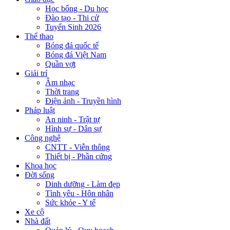
Học bổng - Du học
Đào tạo - Thi cử
Tuyển Sinh 2026
Thể thao
Bóng đá quốc tế
Bóng đá Việt Nam
Quần vợt
Giải trí
Âm nhạc
Thời trang
Điện ảnh - Truyền hình
Pháp luật
An ninh - Trật tự
Hình sự - Dân sự
Công nghệ
CNTT - Viễn thông
Thiết bị - Phần cứng
Khoa học
Đời sống
Dinh dưỡng - Làm đẹp
Tình yêu - Hôn nhân
Sức khỏe - Y tế
Xe cộ
Nhà đất