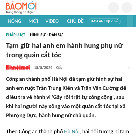
NÓNG
MỚI
VIDEO
CHỦ ĐỀ
#ASEAN Cup 2026
#Trí tuệ nhân tạo
#Mỹ - Iran
#Khám phá Việt Nam
PHÁP LUẬT
HÌNH SỰ - DÂN SỰ
#Khám phá thế giới
Tạm giữ hai anh em hành hung phụ nữ
trong quán cắt tóc
15/5/2026
Gốc
Công an thành phố Hà Nội đã tạm giữ hình sự hai
anh em ruột Trần Trung Kiên và Trần Văn Cường để
điều tra về hành vi 'Gây rối trật tự công cộng', sau
khi hai người này xông vào một quán cắt tóc tại xã
Phượng Dực, hành hung nữ chủ quán.
Theo Công an thành phố
Hà Nội
, hai đối tượng bị tạm