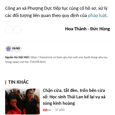
Công an xã Phượng Dực tiếp tục củng cố hồ sơ, xử lý
các đối tượng liên quan theo quy định của
pháp luật
.
Hoa Thành - Đức Hùng
Hà Nội
Nguồn
Hà Nội Mới
:
https://hanoimoi.vn/tam-giu-hai-anh-em-hanh-hung-phu-nu-
trong-quan-cat-toc-750198.html
TIN KHÁC
Chặn cửa, tắt đèn, trốn bên cửa
sổ: Học sinh Thái Lan kể lại vụ xả
súng kinh hoàng
22 phút