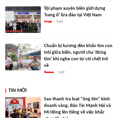
Tội phạm xuyên biên giới dựng
'hang ổ' lừa đảo tại Việt Nam
4 giờ
Chuẩn bị hương đèn khấn tìm con
trôi giữa biển, người cha 'đứng
tim' khi nghe con từ cõi chết trở
về
3 giờ
TIN MỚI
Sau thanh tra loạt "ông lớn" kinh
doanh vàng, Bảo Tín Mạnh Hải và
Mi Hồng lên tiếng về việc khắc