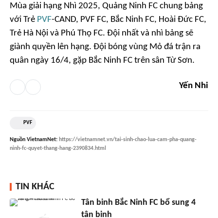
Mùa giải hạng Nhì 2025, Quảng Ninh FC chung bảng
với Trẻ
PVF
-CAND, PVF FC, Bắc Ninh FC, Hoài Đức FC,
Trẻ Hà Nội và Phú Thọ FC. Đội nhất và nhì bảng sẽ
giành quyền lên hạng. Đội bóng vùng Mỏ đá trận ra
quân ngày 16/4, gặp Bắc Ninh FC trên sân Từ Sơn.
Yến Nhi
PVF
Nguồn
VietnamNet
:
https://vietnamnet.vn/tai-sinh-chao-lua-cam-pha-quang-
ninh-fc-quyet-thang-hang-2390834.html
TIN KHÁC
Tân binh Bắc Ninh FC bổ sung 4
tân binh