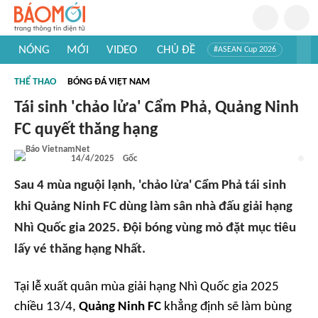
NÓNG
MỚI
VIDEO
CHỦ ĐỀ
#ASEAN Cup 2026
#Tuyển sinh đại học 2026
#Trí tuệ nhân tạo
#Mỹ - Iran
THỂ THAO
BÓNG ĐÁ VIỆT NAM
#Khám phá Việt Nam
#Khám phá thế giới
Tái sinh 'chảo lửa' Cẩm Phả, Quảng Ninh
FC quyết thăng hạng
14/4/2025
Gốc
Sau 4 mùa nguội lạnh, 'chảo lửa' Cẩm Phả tái sinh
khi Quảng Ninh FC dùng làm sân nhà đấu giải hạng
Nhì Quốc gia 2025. Đội bóng vùng mỏ đặt mục tiêu
lấy vé thăng hạng Nhất.
Tại lễ xuất quân mùa giải hạng Nhì Quốc gia 2025
chiều 13/4,
Quảng Ninh FC
khẳng định sẽ làm bùng