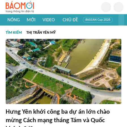
NÓNG
MỚI
VIDEO
CHỦ ĐỀ
#ASEAN Cup 2026
#Trí tuệ nhân tạo
#Mỹ - Iran
#Khám phá Việt Nam
TÌM KIẾM
THỊ TRẤN YÊN MỸ
#Khám phá thế giới
Hưng Yên khởi công ba dự án lớn chào
mừng Cách mạng tháng Tám và Quốc