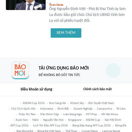
Ông Nguyễn Đình Việt - Phó Bí thư Tỉnh ủy Sơn
La được bầu giữ chức Chủ tịch UBND tỉnh Sơn
La với số phiếu tuyệt đối.
XEM THÊM
TẢI ỨNG DỤNG BÁO MỚI
ĐỂ KHÔNG BỎ SÓT TIN TỨC
Điều khoản sử dụng
Chính sách bảo mật
ASEAN Cup 2026
Kim Sang-Sik
Khánh Sky
Đội Tuyển Việt Nam
Chủ Tịch Quốc Hội
Indonesia
Đình Bắc
Doanh Nghiệp
Campuchia
Tô Lâm
Triệu Thị Tâm
Trần Đình Tiệp
Liên Bang Nga
FPT Play
Hồ Văn Khoa
Xuân Son
Năm
Nguyễn Văn Hợi
Singapore
ASEAN Cup
Sân Mỹ Đình
AFF Cup 2026
Lịch Thi Đấu AFF Cup 2026
Bảng Xếp Hạng AFF Cup 2026
Bóng Đá
Báo Bóng Đá
Bóng Đá Việt Nam
Thể Thao
Lionel Messi
Lamine Yamal