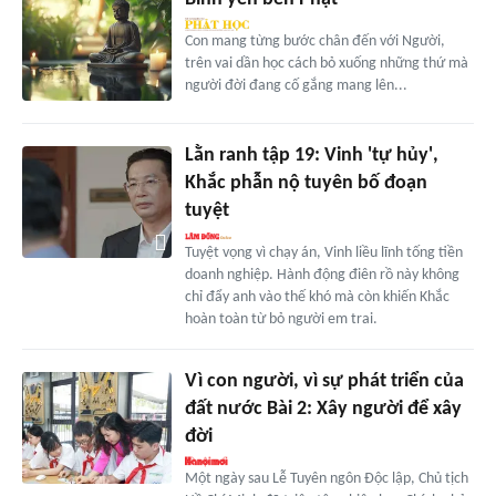
Con mang từng bước chân đến với Người,
trên vai dần học cách bỏ xuống những thứ mà
người đời đang cố gắng mang lên...
Lằn ranh tập 19: Vinh 'tự hủy',
Khắc phẫn nộ tuyên bố đoạn
tuyệt
Tuyệt vọng vì chạy án, Vinh liều lĩnh tống tiền
doanh nghiệp. Hành động điên rồ này không
chỉ đẩy anh vào thế khó mà còn khiến Khắc
hoàn toàn từ bỏ người em trai.
Vì con người, vì sự phát triển của
đất nước Bài 2: Xây người để xây
đời
Một ngày sau Lễ Tuyên ngôn Độc lập, Chủ tịch