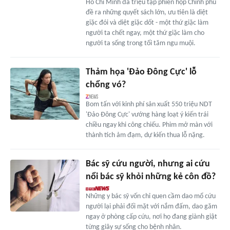
Hồ Chí Minh đã triệu tập phiên họp Chính phủ
đề ra những quyết sách lớn, ưu tiên là diệt
giặc đói và diệt giặc dốt - một thứ giặc làm
người ta chết ngay, một thứ giặc làm cho
người ta sống trong tối tăm ngu muội.
Thảm họa 'Đảo Đông Cực' lỗ
chổng vó?
Bom tấn với kinh phí sản xuất 550 triệu NDT
'Đảo Đông Cực' vướng hàng loạt ý kiến trái
chiều ngay khi công chiếu. Phim mở màn với
thành tích ảm đạm, dự kiến thua lỗ nặng.
Bác sỹ cứu người, nhưng ai cứu
nổi bác sỹ khỏi những kẻ côn đồ?
Những y bác sỹ vốn chỉ quen cầm dao mổ cứu
người lại phải đối mặt với nắm đấm, dao găm
ngay ở phòng cấp cứu, nơi họ đang giành giật
từng giây sự sống cho bệnh nhân.