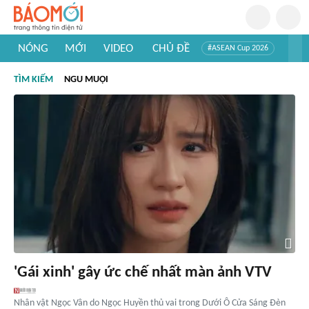
NÓNG
MỚI
VIDEO
CHỦ ĐỀ
#ASEAN Cup 2026
#Trí tuệ nhân tạo
#Mỹ - Iran
#Khám phá Việt Nam
TÌM KIẾM
NGU MUỘI
#Khám phá thế giới
'Gái xinh' gây ức chế nhất màn ảnh VTV
Nhân vật Ngọc Vân do Ngọc Huyền thủ vai trong Dưới Ô Cửa Sáng Đèn