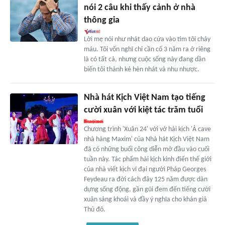
nói 2 câu khi thấy cảnh ở nhà
thông gia
Lời mẹ nói như nhát dao cứa vào tim tôi chảy
máu. Tôi vốn nghĩ chỉ cần cố 3 năm ra ở riêng
là có tất cả, nhưng cuộc sống này đang dần
biến tôi thành kẻ hèn nhát và nhu nhược.
Nhà hát Kịch Việt Nam tạo tiếng
cười xuân với kiệt tác trăm tuổi
Chương trình 'Xuân 24' với vở hài kịch 'Ả cave
nhà hàng Maxim' của Nhà hát Kịch Việt Nam
đã có những buổi công diễn mở đầu vào cuối
tuần này. Tác phẩm hài kịch kinh điển thế giới
của nhà viết kịch vĩ đại người Pháp Georges
Feydeau ra đời cách đây 125 năm được dàn
dựng sống động, gần gũi đem đến tiếng cười
xuân sảng khoái và đầy ý nghĩa cho khán giả
Thủ đô.