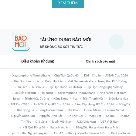
XEM THÊM
TẢI ỨNG DỤNG BÁO MỚI
ĐỂ KHÔNG BỎ SÓT TIN TỨC
Điều khoản sử dụng
Chính sách bảo mật
Xaysomphone Phomvihane
Chủ Tịch Quốc Hội
Điểm Chuẩn
ASEAN Cup 2026
Bão Dolphin
Lào
Quốc Hội Lào
Việt Nam-Australia
Trung Học Phổ Thông
Tô Lâm
Australia
Đại Học Quốc Gia Hà Nội
Đại Học Công Nghệ Sydney
Eo Biển Hormuz
Hai Nước
Saysomphone Phomvihane
Nhà Nước Việt Nam
Israel
Trịnh Khắc Cường
Nắng Nóng
Iran
Trần Thanh Mẫn
Liên Bang Nga
AFF Cup 2026
Lịch Thi Đấu AFF Cup 2026
Bảng Xếp Hạng AFF Cup 2026
Bóng Đá
Báo Bóng Đá
Bóng Đá Việt Nam
Thể Thao
Lionel Messi
Lamine Yamal
Nguyễn Xuân Son
Nguyễn Đình Bắc
Tin Thế Giới
Pháp Luật
Xã Hội
Tin Bão
Tin Tức
Giá Vàng
Tuyển Việt Nam
U23 Việt Nam
U17 Việt Nam
Kết Quả Bóng Đá
Ngoại Hạng Anh
Bảng Xếp Hạng Ngoại Hạng Anh
Lịch Thi Đấu Ngoại Hạng Anh
Cúp C1
Kết Quả Vietlott Power 6/55
Kết Quả Xổ Số