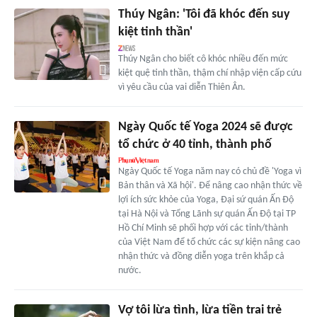
Thúy Ngân: 'Tôi đã khóc đến suy
kiệt tinh thần'
Thúy Ngân cho biết cô khóc nhiều đến mức
kiệt quệ tinh thần, thậm chí nhập viện cấp cứu
vì yêu cầu của vai diễn Thiên Ân.
Ngày Quốc tế Yoga 2024 sẽ được
tổ chức ở 40 tỉnh, thành phố
Ngày Quốc tế Yoga năm nay có chủ đề 'Yoga vì
Bản thân và Xã hội'. Để nâng cao nhận thức về
lợi ích sức khỏe của Yoga, Đại sứ quán Ấn Độ
tại Hà Nội và Tổng Lãnh sự quán Ấn Độ tại TP
Hồ Chí Minh sẽ phối hợp với các tỉnh/thành
của Việt Nam để tổ chức các sự kiện nâng cao
nhận thức và đồng diễn yoga trên khắp cả
nước.
Vợ tôi lừa tình, lừa tiền trai trẻ