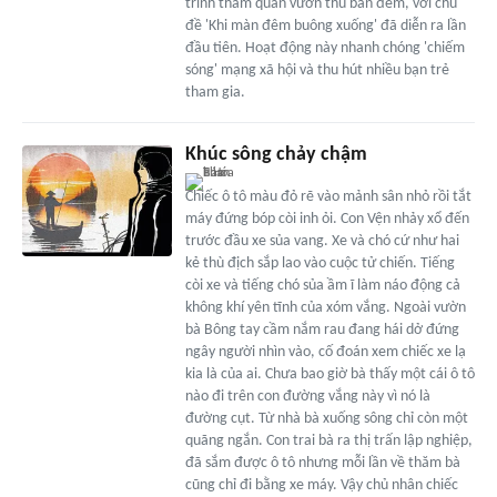
trình tham quan vườn thú ban đêm, với chủ
đề 'Khi màn đêm buông xuống' đã diễn ra lần
đầu tiên. Hoạt động này nhanh chóng 'chiếm
sóng' mạng xã hội và thu hút nhiều bạn trẻ
tham gia.
Khúc sông chảy chậm
Chiếc ô tô màu đỏ rẽ vào mảnh sân nhỏ rồi tắt
máy đứng bóp còi inh ỏi. Con Vện nhảy xổ đến
trước đầu xe sủa vang. Xe và chó cứ như hai
kẻ thù địch sắp lao vào cuộc tử chiến. Tiếng
còi xe và tiếng chó sủa ầm ĩ làm náo động cả
không khí yên tĩnh của xóm vắng. Ngoài vườn
bà Bông tay cầm nắm rau đang hái dở đứng
ngây người nhìn vào, cố đoán xem chiếc xe lạ
kia là của ai. Chưa bao giờ bà thấy một cái ô tô
nào đi trên con đường vắng này vì nó là
đường cụt. Từ nhà bà xuống sông chỉ còn một
quãng ngắn. Con trai bà ra thị trấn lập nghiệp,
đã sắm được ô tô nhưng mỗi lần về thăm bà
cũng chỉ đi bằng xe máy. Vậy chủ nhân chiếc