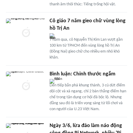
thanh âm thôi thúc: Tiếng trống hội vật.
Cô giáo 7 năm gieo chữ vùng lòng
hồ Trị An
7 năm qua, cô Nguyễn Thị Kim Lan vượt gần
100 km từ TPHCM đến vùng lòng hồ Trị An
(Đồng Nai) gieo chữ cho nhiều em nhỏ khó
khăn.
Bình luận: Chỉnh thước ngắm
Liên tiếp bắn phá khung thành, 3 cú dứt điểm
dội cột và xà ngang, chỉ 2 bàn thắng-điểm hạn
chế trong tận dụng cơ hội đã bộc lộ. Nhưng
đằng sau đó là triển vọng sáng từ lối chơi và
con người của U.23 Việt Nam.
Ngày 3/6, lừa đảo làm náo động