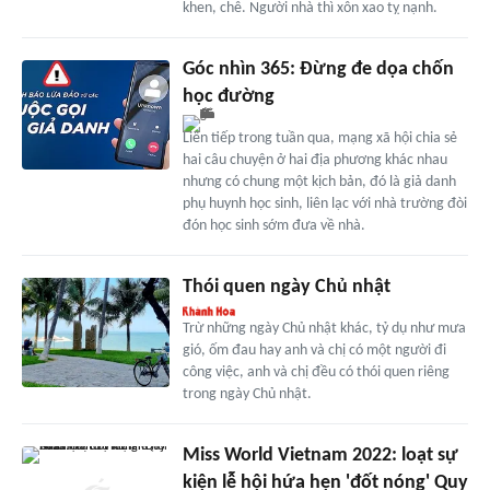
khen, chê. Người nhà thì xôn xao tỵ nạnh.
Góc nhìn 365: Đừng đe dọa chốn
học đường
Liên tiếp trong tuần qua, mạng xã hội chia sẻ
hai câu chuyện ở hai địa phương khác nhau
nhưng có chung một kịch bản, đó là giả danh
phụ huynh học sinh, liên lạc với nhà trường đòi
đón học sinh sớm đưa về nhà.
Thói quen ngày Chủ nhật
Trừ những ngày Chủ nhật khác, tỷ dụ như mưa
gió, ốm đau hay anh và chị có một người đi
công việc, anh và chị đều có thói quen riêng
trong ngày Chủ nhật.
Miss World Vietnam 2022: loạt sự
kiện lễ hội hứa hẹn 'đốt nóng' Quy