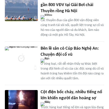
gần 800 VĐV tại Giải Bơi chải
Thuyền rồng Hà Nội
Các thuyền đua của gần 800 vận động viên
cùng tranh tài sôi nổi, quyết liệt trong sự cổ vũ
hò reo của người dân và du khách, làm náo
động cả một góc Hồ Tây, Hà Nội.
Bên lề sân cỏ Cúp Báo Nghệ An:
Chuyện đội cổ vũ
Ở vòng loại, rất dễ nhận thấy sự khác biệt
trong đội hình cổ vũ của các đội; song dù cổ vũ
hoành tráng hay khiêm tốn thì đội nào cũng ra
sân với rất nhiều quyết tâm.
Cột điện bốc cháy, nhiều tiếng nổ
lớn khiến người dân hoảng sợ
Trước hàng loạt tiếng nổ lớn và ngọn lửa đang