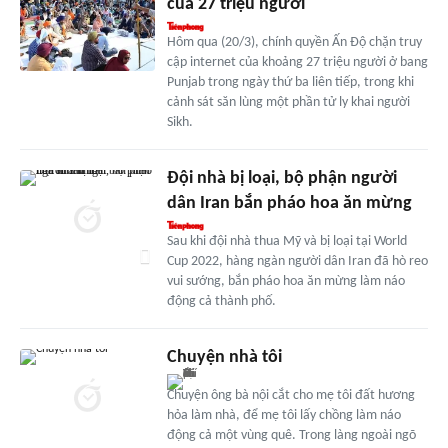
của 27 triệu người
Hôm qua (20/3), chính quyền Ấn Độ chặn truy
cập internet của khoảng 27 triệu người ở bang
Punjab trong ngày thứ ba liên tiếp, trong khi
cảnh sát săn lùng một phần tử ly khai người
Sikh.
Đội nhà bị loại, bộ phận người
dân Iran bắn pháo hoa ăn mừng
Sau khi đội nhà thua Mỹ và bị loại tại World
Cup 2022, hàng ngàn người dân Iran đã hò reo
vui sướng, bắn pháo hoa ăn mừng làm náo
động cả thành phố.
Chuyện nhà tôi
Chuyện ông bà nội cắt cho mẹ tôi đất hương
hỏa làm nhà, để mẹ tôi lấy chồng làm náo
động cả một vùng quê. Trong làng ngoài ngõ