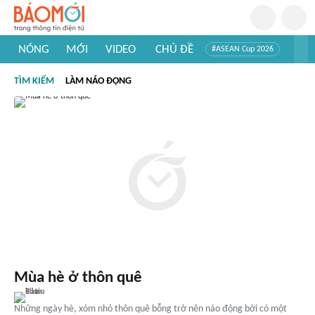
NÓNG
MỚI
VIDEO
CHỦ ĐỀ
#ASEAN Cup 2026
#Trí tuệ nhân tạo
#Mỹ - Iran
#Khám phá Việt Nam
TÌM KIẾM
LÀM NÁO ĐỘNG
#Khám phá thế giới
Mùa hè ở thôn quê
Những ngày hè, xóm nhỏ thôn quê bỗng trở nên náo động bởi có một