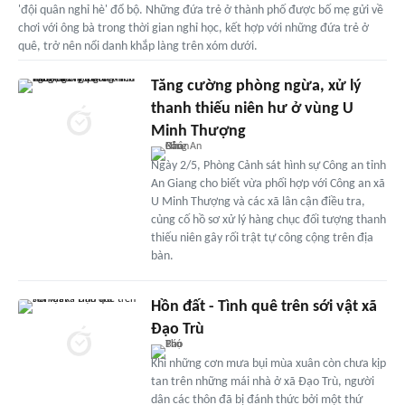
'đội quân nghỉ hè' đổ bộ. Những đứa trẻ ở thành phố được bố mẹ gửi về
chơi với ông bà trong thời gian nghỉ học, kết hợp với những đứa trẻ ở
quê, trở nên nổi danh khắp làng trên xóm dưới.
Tăng cường phòng ngừa, xử lý
thanh thiếu niên hư ở vùng U
Minh Thượng
Ngày 2/5, Phòng Cảnh sát hình sự Công an tỉnh
An Giang cho biết vừa phối hợp với Công an xã
U Minh Thượng và các xã lân cận điều tra,
củng cố hồ sơ xử lý hàng chục đối tượng thanh
thiếu niên gây rối trật tự công cộng trên địa
bàn.
Hồn đất - Tình quê trên sới vật xã
Đạo Trù
Khi những cơn mưa bụi mùa xuân còn chưa kịp
tan trên những mái nhà ở xã Đạo Trù, người
dân các thôn đã bị đánh thức bởi một thứ