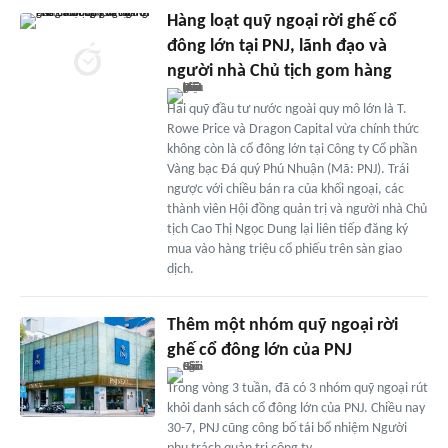
Hàng loạt quỹ ngoại rời ghế cổ
đông lớn tại PNJ, lãnh đạo và
người nhà Chủ tịch gom hàng
Hai quỹ đầu tư nước ngoài quy mô lớn là T.
Rowe Price và Dragon Capital vừa chính thức
không còn là cổ đông lớn tại Công ty Cổ phần
Vàng bạc Đá quý Phú Nhuận (Mã: PNJ). Trái
ngược với chiều bán ra của khối ngoại, các
thành viên Hội đồng quản trị và người nhà Chủ
tịch Cao Thị Ngọc Dung lại liên tiếp đăng ký
mua vào hàng triệu cổ phiếu trên sàn giao
dịch.
Thêm một nhóm quỹ ngoại rời
ghế cổ đông lớn của PNJ
Trong vòng 3 tuần, đã có 3 nhóm quỹ ngoại rút
khỏi danh sách cổ đông lớn của PNJ. Chiều nay
30-7, PNJ cũng công bố tái bổ nhiệm Người