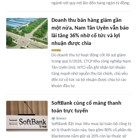
ngành với quy mô lên đến hàng ngàn tỷ đồng.
Doanh thu bán hàng giảm gần
một nửa, Nam Tân Uyên vẫn báo
lãi tăng 36% nhờ cổ tức và lợi
nhuận được chia
Dù doanh thu từ hoạt động cốt lõi sụt giảm
trong quý II/2026, CTCP Khu công nghiệp Nam
Tân Uyên (mã: NTC) vẫn ghi nhận lợi nhuận
tăng mạnh nhờ nguồn thu tài chính, chủ yếu
đến từ cổ tức và lợi nhuận được chia từ các
khoản đầu tư.
SoftBank củng cố mảng thanh
toán trực tuyến
Bnews
SoftBank đặt mục tiêu mua lại toàn bộ công ty
xử lý thanh toán này, bao gồm 80% cổ phần do
Blackstone nắm giữ và 20% còn lại thuộc sở