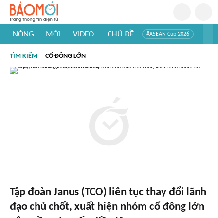
NÓNG
MỚI
VIDEO
CHỦ ĐỀ
#ASEAN Cup 2026
#Trí tuệ nhân tạo
#Mỹ - Iran
#Khám phá Việt Nam
TÌM KIẾM
CỔ ĐÔNG LỚN
#Khám phá thế giới
Tập đoàn Janus (TCO) liên tục thay đổi lãnh
đạo chủ chốt, xuất hiện nhóm cổ đông lớn