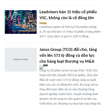
Leadvisors bán 15 triệu cổ phiếu
VSC, không còn là cổ đông lớn
Leadvisors giảm sở hữu tại Viconship xuống
4,1% sau khi bán 15 triệu cổ phiếu trong phiên
24/7. Giao dịch có giá trị 228 tỷ đồng.
Janus Group (TCO) đổi chủ, tăng
vốn lên 573 tỷ đồng và dồn lực
cho hàng loạt thương vụ M&A
Công ty Cổ phần Janus Group (Mã: TCO) vừa
hoàn tất đợt chuyển đổi trái phiếu, đưa vốn
điều lệ vượt mức 573 tỷ đồng cùng sự xuất
hiện của các cổ đông lớn mới. Đi cùng với sự
thay đổi toàn diện về cơ cấu thượng tầng,
doanh nghiệp chính thức chuyển hướng kinh
doanh cốt lõi sang tư vấn quản lý và liên tục
triển khai các thương vụ mua bán sáp nhập đa