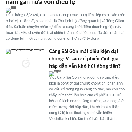
nắm gần nửa vốn điều lệ
Đầu tháng 08/2026, CTCP Janus Group (Mã: TCO) liên tiếp có sự xáo trộn
ở hai vị trí lãnh đạo cao nhất là Chủ tịch Hội đồng quản trị và Tổng Giám
đốc. Sự luân chuyển nhân sự diễn ra cùng thời điểm doanh nghiệp này
hoàn tất việc chuyển đổi trái phiếu thành cổ phiếu, qua đó đón nhận hai
cổ đông lớn mới và nâng vốn điều lệ lên hơn 573 tỷ đồng.
Cảng Sài Gòn mất điều kiện đại
chúng: Vì sao cổ phiếu định giá
hấp dẫn vẫn khó hút dòng tiền?
Việc Cảng Sài Gòn không còn đáp ứng điều
kiện là công ty đại chúng không chỉ phản ánh
cơ cấu cổ đông ngày càng cô đặc, mà còn cho
thấy 'nút thắt' lớn hơn của cổ phiếu SGP. Dù
kết quả kinh doanh tăng trưởng và định giá ở
mức tương đối hấp dẫn, thanh khoản thấp
cùng tỷ lệ free-float hạn chế vẫn khiến
VietinBank nhiều lần thoái vốn bất thành.