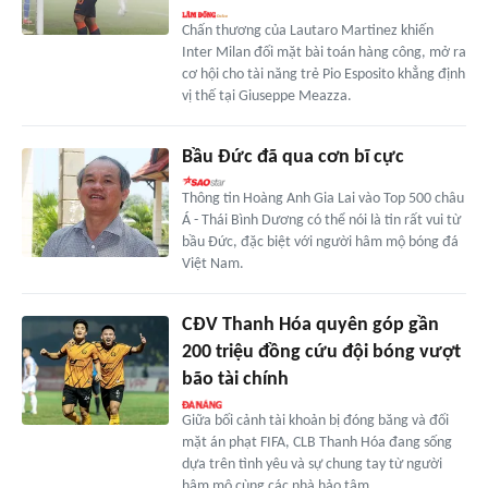
Chấn thương của Lautaro Martinez khiến
Inter Milan đối mặt bài toán hàng công, mở ra
cơ hội cho tài năng trẻ Pio Esposito khẳng định
vị thế tại Giuseppe Meazza.
Bầu Đức đã qua cơn bĩ cực
Thông tin Hoàng Anh Gia Lai vào Top 500 châu
Á - Thái Bình Dương có thể nói là tin rất vui từ
bầu Đức, đặc biệt với người hâm mộ bóng đá
Việt Nam.
CĐV Thanh Hóa quyên góp gần
200 triệu đồng cứu đội bóng vượt
bão tài chính
Giữa bối cảnh tài khoản bị đóng băng và đối
mặt án phạt FIFA, CLB Thanh Hóa đang sống
dựa trên tình yêu và sự chung tay từ người
hâm mộ cùng các nhà hảo tâm.