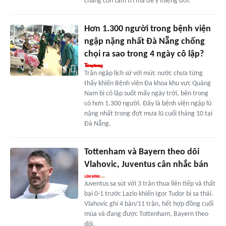
chẳng còn tâm trí mà để ý miệng đời.
Hơn 1.300 người trong bệnh viện
ngập nặng nhất Đà Nẵng chống
chọi ra sao trong 4 ngày cô lập?
Trận ngập lịch sử với mức nước chưa từng
thấy khiến Bệnh viện Đa khoa khu vực Quảng
Nam bị cô lập suốt mấy ngày trời, bên trong
có hơn 1.300 người. Đây là bệnh viện ngập lũ
nặng nhất trong đợt mưa lũ cuối tháng 10 tại
Đà Nẵng.
Tottenham và Bayern theo dõi
Vlahovic, Juventus cân nhắc bán
Juventus sa sút với 3 trận thua liên tiếp và thất
bại 0-1 trước Lazio khiến Igor Tudor bị sa thải.
Vlahovic ghi 4 bàn/11 trận, hết hợp đồng cuối
mùa và đang được Tottenham, Bayern theo
dõi.