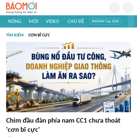
NÓNG
MỚI
VIDEO
CHỦ ĐỀ
#ASEAN Cup 2026
#Trí tuệ nhân tạo
#Mỹ - Iran
#Khám phá Việt Nam
TÌM KIẾM
CƠN BĨ CỰC
#Khám phá thế giới
Chim đầu đàn phía nam CC1 chưa thoát
'cơn bĩ cực'