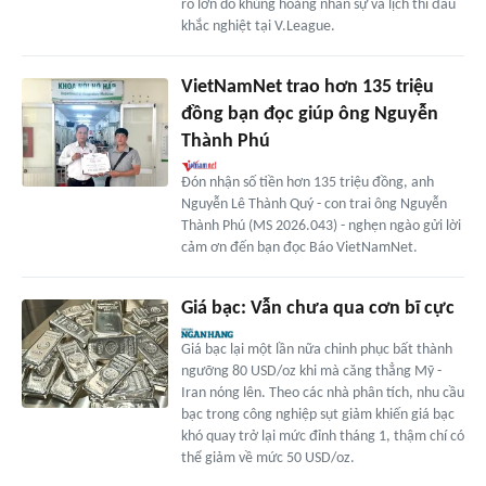
ro lớn do khủng hoảng nhân sự và lịch thi đấu
khắc nghiệt tại V.League.
VietNamNet trao hơn 135 triệu
đồng bạn đọc giúp ông Nguyễn
Thành Phú
Đón nhận số tiền hơn 135 triệu đồng, anh
Nguyễn Lê Thành Quý - con trai ông Nguyễn
Thành Phú (MS 2026.043) - nghẹn ngào gửi lời
cảm ơn đến bạn đọc Báo VietNamNet.
Giá bạc: Vẫn chưa qua cơn bĩ cực
Giá bạc lại một lần nữa chinh phục bất thành
ngưỡng 80 USD/oz khi mà căng thẳng Mỹ -
Iran nóng lên. Theo các nhà phân tích, nhu cầu
bạc trong công nghiệp sụt giảm khiến giá bạc
khó quay trở lại mức đỉnh tháng 1, thậm chí có
thể giảm về mức 50 USD/oz.