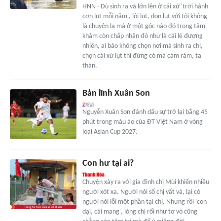
HNN - Dù sinh ra và lớn lên ở cái xứ 'trời hành
cơn lụt mỗi năm', lội lụt, dọn lụt với tôi không
là chuyện lạ mà ở một góc nào đó trong tâm
khảm còn chấp nhận đó như là cái lẽ đương
nhiên, ai bảo không chọn nơi mà sinh ra chi,
chọn cái xứ lụt thì đừng có mà càm ràm, ta
thán.
Bản lĩnh Xuân Son
Nguyễn Xuân Son đánh dấu sự trở lại bằng 45
phút trong màu áo của ĐT Việt Nam ở vòng
loại Asian Cup 2027.
Con hư tại ai?
Chuyện xảy ra với gia đình chị Mùi khiến nhiều
người xót xa. Người nói số chị vất vả, lại có
người nói lỗi một phần tại chị. Nhưng rồi 'con
dại, cái mang', lòng chị rối như tơ vò cũng