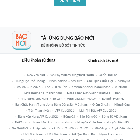
XEM THÊM
TẢI ỨNG DỤNG BÁO MỚI
ĐỂ KHÔNG BỎ SÓT TIN TỨC
Điều khoản sử dụng
Chính sách bảo mật
New Zealand
Sân Bay Sydney Kingsford Smith
Quốc Hội Lào
Trung Học Phổ Thông
New Zealand Cindy Kiro
Chủ Tịch Quốc Hội
Malaysia
ASEAN Cup 2026
Lào
Rửa Tiền
Xaysomphone Phomvihane
Australia
Saysomphone Phomvihane
Đảng Nhân Dân Cách Mạng Lào
Iran
Nhà Nước Việt Nam
Tô Lâm
Australia Sam Mostyn
Eo Biển Hormuz
Ban Chấp Hành Trung Ương Đảng Cộng Sản Việt Nam
Điểm Chuẩn
Nắng Nóng
Trần Thanh Mẫn
AFF Cup 2026
Lịch Thi Đấu AFF Cup 2026
Bảng Xếp Hạng AFF Cup 2026
Bóng Đá
Báo Bóng Đá
Bóng Đá Việt Nam
Thể Thao
Lionel Messi
Lamine Yamal
Nguyễn Xuân Son
Nguyễn Đình Bắc
Tin Thế Giới
Pháp Luật
Xã Hội
Tin Bão
Tin Tức
Giá Vàng
Tuyển Việt Nam
U23 Việt Nam
U17 Việt Nam
Kết Quả Bóng Đá
Ngoại Hạng Anh