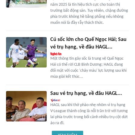
năm 2025 là tín hiệu tích cực cho toàn thị
trường bất động sản. Tuy nhiên, chặng đường
phía trước không hề bằng phẳng nếu không
muốn nói là đầy rẫy thách thức.
Cú sốc lớn cho Quế Ngọc Hải; Sau
vé trụ hạng, về đâu HAGL...
Một thông tin gây sốc là trung vệ Quế Ngọc
Hải có thể rời CLB Bình Dương; HAGL đang
đối mặt với cuộc 'chảy máu' lực lượng sau khi
mùa giải kết thúc...
Sau vé trụ hạng, về đâu HAGL...
HAGL sau khi thở phào nhẹ nhõm vì trụ hạng
V-League thành công là nỗi trăn trở với tương
lai phía trước trong bối cảnh nhiều trụ cột dứt
áo ra đi.