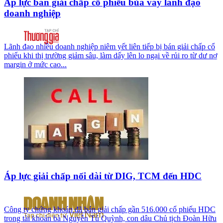
Áp lực bán giải chấp cổ phiếu bủa vây lãnh đạo
doanh nghiệp
Lãnh đạo nhiều doanh nghiệp niêm yết liên tiếp bị bán giải chấp cổ
phiếu khi thị trường giảm sâu, làm dấy lên lo ngại về rủi ro từ dư nợ
margin ở mức cao...
Áp lực giải chấp nối dài từ DIG, TCM đến HDC
Công ty chứng khoán đã bán giải chấp gần 516.000 cổ phiếu HDC
trong tài khoản bà Nguyễn Tú Quỳnh, con dâu Chủ tịch Đoàn Hữu