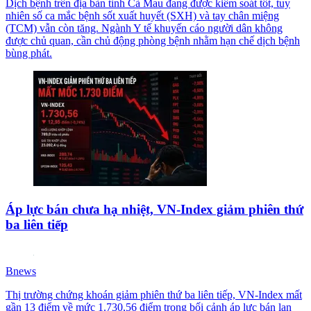
Dịch bệnh trên địa bàn tỉnh Cà Mau đang được kiểm soát tốt, tuy
nhiên số ca mắc bệnh sốt xuất huyết (SXH) và tay chân miệng
(TCM) vẫn còn tăng. Ngành Y tế khuyến cáo người dân không
được chủ quan, cần chủ động phòng bệnh nhằm hạn chế dịch bệnh
bùng phát.
Áp lực bán chưa hạ nhiệt, VN-Index giảm phiên thứ
ba liên tiếp
Bnews
Thị trường chứng khoán giảm phiên thứ ba liên tiếp, VN-Index mất
gần 13 điểm về mức 1.730,56 điểm trong bối cảnh áp lực bán lan