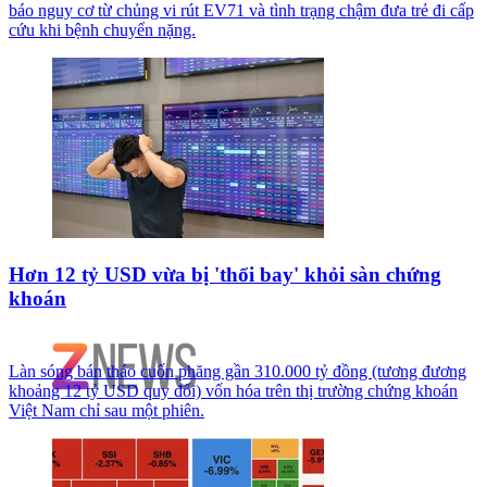
báo nguy cơ từ chủng vi rút EV71 và tình trạng chậm đưa trẻ đi cấp
cứu khi bệnh chuyển nặng.
Hơn 12 tỷ USD vừa bị 'thổi bay' khỏi sàn chứng
khoán
Làn sóng bán tháo cuốn phăng gần 310.000 tỷ đồng (tương đương
khoảng 12 tỷ USD quy đổi) vốn hóa trên thị trường chứng khoán
Việt Nam chỉ sau một phiên.