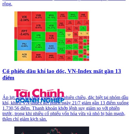
rộng.
Cổ phiếu dầu khí lao dốc, VN-Index mất gần 13
điểm
Áp lực bán gia tăng mạnh trong phiên chiều, đặc biệt tại nhóm dầu
khí, khiến VN-Index kết phiên ngày 21/7 giảm gần 13 điểm xuống
1.730,56 điểm. Thanh khoản khớp lệnh suy giảm so với phiên
trước, trong khi nhiều cổ phiếu vốn hóa vừa và nhỏ bị bán mạnh,
thậm chí giảm kịch sàn.