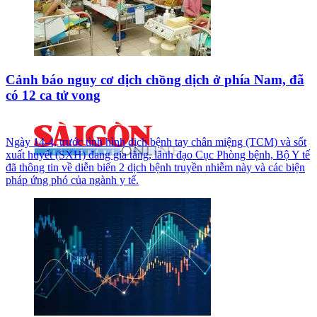
Cảnh báo nguy cơ dịch chồng dịch ở phía Nam, đã
có 12 ca tử vong
Ngày 14-4, trước tình hình dịch bệnh tay chân miệng (TCM) và sốt
xuất huyết (SXH) đang gia tăng, lãnh đạo Cục Phòng bệnh, Bộ Y tế
đã thông tin về diễn biến 2 dịch bệnh truyền nhiễm này và các biện
pháp ứng phó của ngành y tế.