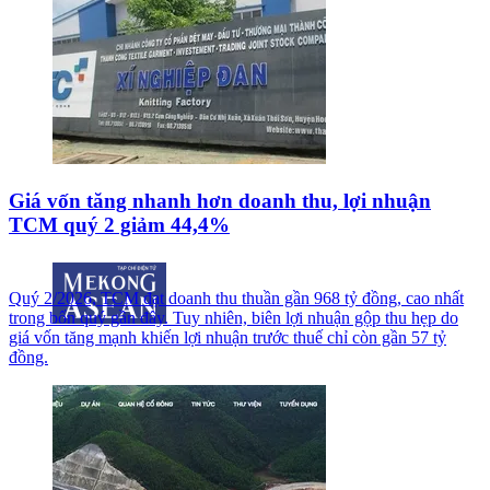
Giá vốn tăng nhanh hơn doanh thu, lợi nhuận
TCM quý 2 giảm 44,4%
Quý 2/2026, TCM đạt doanh thu thuần gần 968 tỷ đồng, cao nhất
trong bốn quý gần đây. Tuy nhiên, biên lợi nhuận gộp thu hẹp do
giá vốn tăng mạnh khiến lợi nhuận trước thuế chỉ còn gần 57 tỷ
đồng.