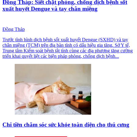
Đồng Tháp: Siết chặt phòng, chống dịch bệnh sốt
xuất huyết Dengue và tay chân miệng
Đồng Tháp
Trước tình hình dịch bệnh sốt xuất huyết Dengue (SXHD) và tay
chân miệng (TCM) trên địa bàn tỉnh có dấu hiệu gia tăng. Sở Y tế,
Trung tâm Kiểm soát bệnh tật tỉnh cùng các địa phương tăng cường
triển khai quyết liệt các biện pháp phòng, chống dịch bệnh...
Chi tiền chăm sóc sức khỏe toàn diện cho thú cưng