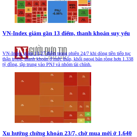
VN-Index giảm gần 13 điểm, thanh khoản suy yếu
VN-Index giảm 13,27 điểm trong phiên 24/7 khi dòng tiền tiếp tục
thận trọng, thanh khoản ở mức thấp, khối ngoại bán ròng hơn 1.338
tỷ đồng, tập trung vào PNJ và nhóm tài chính.
Xu hướng chứng khoán 23/7, chờ mua mới ở 1,640