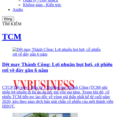
Quản lý - Quy hoạch
Không gian - Kiến trúc
Audio
Đóng
TÌM KIẾM
TCM
Dệt may Thành Công: Lợi nhuận hụt hơi, cổ phiếu
rơi về đáy gần 6 năm
CTCP Dệt may - Đầu tư - Thương mại Thành Công (TCM) ghi
nhận lợi nhuận đi lùi do áp lực giá vốn gia tăng. Trong khi đó, cổ
phiếu TCM tiếp tục lao dốc về vùng giá thấp nhất kể từ cuối năm
2020, kéo theo giao dịch bán giải chấp cổ phiếu của một thành viên
HĐQT.