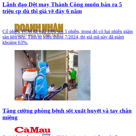
Lãnh đạo Dệt may Thành Công muốn bán ra 5
triệu cp dù thị giá về đáy 6 năm
Cổ phiếu TCM đã mất 19% sau 5 phiên, trong đó có hai phiên giảm
sàn liên tiếp. Tính từ giữa tháng 7/2024, thị giá mã này đã giảm
khoảng 63%.
Tăng cường phòng bệnh sốt xuất huyết và tay chân
miệng