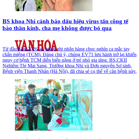
BS khoa Nhi cảnh báo dấu hiệu virus tấn công tế
bào thần kinh, cha mẹ không được bỏ qua
Từ đầu năm 2026, cả nước ghi nhận hàng chục nghìn ca mắc tay
chân miệng (TCM). Đáng chú ý, chủng EV71 lưu hành trở lại khiến
nguy cơ bệnh TCM diễn biến nặng ở trẻ nhỏ gia tăng. BS.CKII
Nghiêm Thị Mai Sang, Trưởng khoa Nhi và Đơn nguyên Sơ sinh,
Bệnh viện Thanh Nhàn (Hà Nội), đã chia sẻ cụ thể về căn bệnh này.