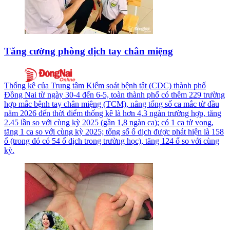
Tăng cường phòng dịch tay chân miệng
Thống kê của Trung tâm Kiểm soát bệnh tật (CDC) thành phố
Đồng Nai từ ngày 30-4 đến 6-5, toàn thành phố có thêm 229 trường
hợp mắc bệnh tay chân miệng (TCM), nâng tổng số ca mắc từ đầu
năm 2026 đến thời điểm thống kê là hơn 4,3 ngàn trường hợp, tăng
2.45 lần so với cùng kỳ 2025 (gần 1,8 ngàn ca); có 1 ca tử vong,
tăng 1 ca so với cùng kỳ 2025; tổng số ổ dịch được phát hiện là 158
ổ (trong đó có 54 ổ dịch trong trường học), tăng 124 ổ so với cùng
kỳ.