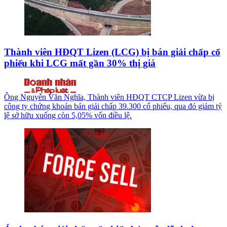
Thành viên HĐQT Lizen (LCG) bị bán giải chấp cổ
phiếu khi LCG mất gần 30% thị giá
Ông Nguyễn Văn Nghĩa, Thành viên HĐQT CTCP Lizen vừa bị
công ty chứng khoán bán giải chấp 39.300 cổ phiếu, qua đó giảm tỷ
lệ sở hữu xuống còn 5,05% vốn điều lệ.