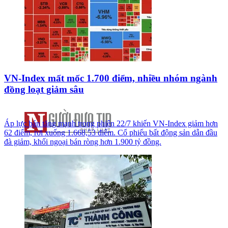
VN-Index mất mốc 1.700 điểm, nhiều nhóm ngành
đồng loạt giảm sâu
Áp lực bán tăng mạnh trong phiên 22/7 khiến VN-Index giảm hơn
62 điểm, rơi xuống 1.668,53 điểm. Cổ phiếu bất động sản dẫn đầu
đà giảm, khối ngoại bán ròng hơn 1.900 tỷ đồng.