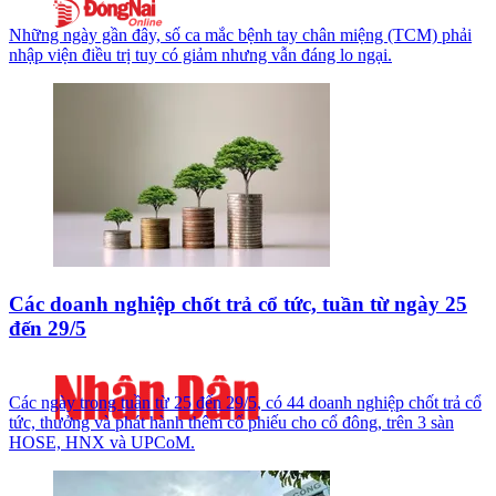
Những ngày gần đây, số ca mắc bệnh tay chân miệng (TCM) phải
nhập viện điều trị tuy có giảm nhưng vẫn đáng lo ngại.
Các doanh nghiệp chốt trả cổ tức, tuần từ ngày 25
đến 29/5
Các ngày trong tuần từ 25 đến 29/5, có 44 doanh nghiệp chốt trả cổ
tức, thưởng và phát hành thêm cổ phiếu cho cổ đông, trên 3 sàn
HOSE, HNX và UPCoM.