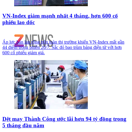
VN-Index giảm mạnh nhất 4 tháng, hơn 600 cổ
phiếu lao dốc
Áp lực bán lan rộng trên toàn thị trường khiến VN-Index mất gần
44 điểm trong phiên 20/7. Sắc đỏ bao trùm bảng điện tử với hơn
600 cổ phiếu giảm giá.
Dệt may Thành Công ước lãi hơn 94 tỷ đồng trong
5 tháng đầu năm