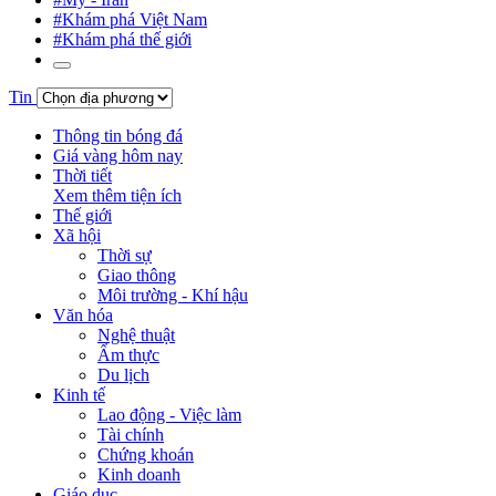
#Khám phá Việt Nam
#Khám phá thế giới
Tin
Thông tin bóng đá
Giá vàng hôm nay
Thời tiết
Xem thêm tiện ích
Thế giới
Xã hội
Thời sự
Giao thông
Môi trường - Khí hậu
Văn hóa
Nghệ thuật
Ẩm thực
Du lịch
Kinh tế
Lao động - Việc làm
Tài chính
Chứng khoán
Kinh doanh
Giáo dục