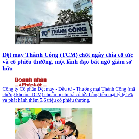
Dệt may Thành Công (TCM) chốt ngày chia cổ tức
và cổ phiếu thưởng, một lãnh đạo bất ngờ giảm sở
hữu
Công ty Cổ phần Dệt may - Đầu tư - Thương mại Thành Công (mã
chứng khoán: TCM) chuẩn bị chi trả cổ tức bằng tiền mặt tỷ lệ 5%
và phát hành thêm 5,6 triệu cổ phiếu thưởng.