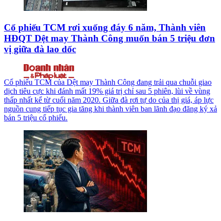
Cổ phiếu TCM rơi xuống đáy 6 năm, Thành viên
HĐQT Dệt may Thành Công muốn bán 5 triệu đơn
vị giữa đà lao dốc
Cổ phiếu TCM của Dệt may Thành Công đang trải qua chuỗi giao
dịch tiêu cực khi đánh mất 19% giá trị chỉ sau 5 phiên, lùi về vùng
thấp nhất kể từ cuối năm 2020. Giữa đà rơi tự do của thị giá, áp lực
nguồn cung tiếp tục gia tăng khi thành viên ban lãnh đạo đăng ký xả
bán 5 triệu cổ phiếu.