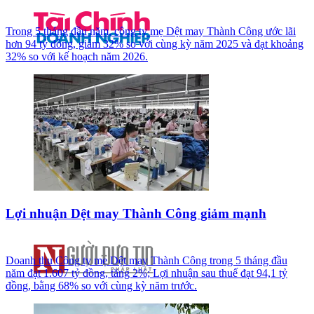
Trong 5 tháng đầu năm, công ty mẹ Dệt may Thành Công ước lãi
hơn 94 tỷ đồng, giảm 32% so với cùng kỳ năm 2025 và đạt khoảng
32% so với kế hoạch năm 2026.
Lợi nhuận Dệt may Thành Công giảm mạnh
Doanh thu Công ty mẹ Dệt may Thành Công trong 5 tháng đầu
năm đạt 1.607 tỷ đồng, tăng 2%; Lợi nhuận sau thuế đạt 94,1 tỷ
đồng, bằng 68% so với cùng kỳ năm trước.