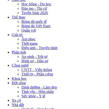
Học bổng - Du học
Đào tạo - Thi cử
Tuyển Sinh 2026
Thể thao
Bóng đá quốc tế
Bóng đá Việt Nam
Quần vợt
Giải trí
Âm nhạc
Thời trang
Điện ảnh - Truyền hình
Pháp luật
An ninh - Trật tự
Hình sự - Dân sự
Công nghệ
CNTT - Viễn thông
Thiết bị - Phần cứng
Khoa học
Đời sống
Dinh dưỡng - Làm đẹp
Tình yêu - Hôn nhân
Sức khỏe - Y tế
Xe cộ
Nhà đất