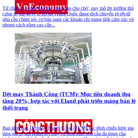
Từ châm cứu đến 'trường mẫu giáo cho chó', quy mô thị trường thú
cưng trị giá 40 tỷ USD tại Trung Quốc đang dịch chuyển rõ rệt từ
nhu cầu chăm sóc cơ bản sang các khoản chi mang tính cảm xúc và
phong cách sống cao cấp...
Dệt may Thành Công (TCM): Mục tiêu doanh thu
tăng 20%, hợp tác với Eland phát triển mảng bán lẻ
thời trang
Ban lãnh đạo Dệt may Thành Công (TCM) xác định chiến lược gia
tăng giá trị sản phẩm dệt may và thỏa mãn nhu cầu đa dạng của