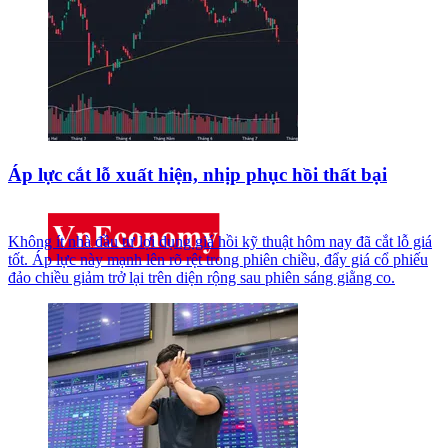
Áp lực cắt lỗ xuất hiện, nhịp phục hồi thất bại
Không ít nhà đầu tư lợi dụng giá hồi kỹ thuật hôm nay đã cắt lỗ giá
tốt. Áp lực này mạnh lên rõ rệt trong phiên chiều, đẩy giá cổ phiếu
đảo chiều giảm trở lại trên diện rộng sau phiên sáng giằng co.