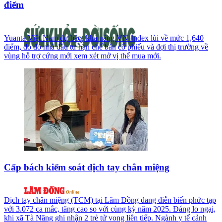
điểm
Yuanta Việt Nam dự báo, khả năng VN-Index lùi về mức 1,640
điểm, do đó nhà đầu tư hạn chế bán cổ phiếu và đợi thị trường về
vùng hỗ trợ cứng mới xem xét mở vị thế mua mới.
Cấp bách kiểm soát dịch tay chân miệng
Dịch tay chân miệng (TCM) tại Lâm Đồng đang diễn biến phức tạp
với 3.072 ca mắc, tăng cao so với cùng kỳ năm 2025. Đáng lo ngại,
khi xã Tà Năng ghi nhận 2 trẻ tử vong liên tiếp. Ngành y tế cảnh