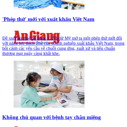
'Phép thử' mới với xuất khẩu Việt Nam
Đề xuất áp thuế bổ sung 12,5% từ Mỹ mở ra một phép thử mới đối
với năng lực thích ứng của doanh nghiệp xuất khẩu Việt Nam, trong
bối cảnh các yêu cầu về chuỗi cung ứng, xuất xứ và tiêu chuẩn
thương mại ngày càng khắt khe.
Không chủ quan với bệnh tay chân miệng