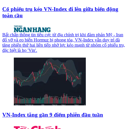
Cổ phiếu trụ kéo VN-Index đi lên giữa biến động
toàn cầu
Bất chấp thông tin tiêu cực từ địa chính trị khi đàm phán Mỹ - Iran
đổ vỡ và eo biển Hormuz bị phong tỏa, VN-Index vẫn duy trì đà
tăng phiên thứ hai liên tiếp nhờ lực kéo mạnh từ nhóm cổ phiếu trụ,
đặc biệt là họ 'Vin'.
VN-Index tăng gần 9 điểm phiên đầu tuần