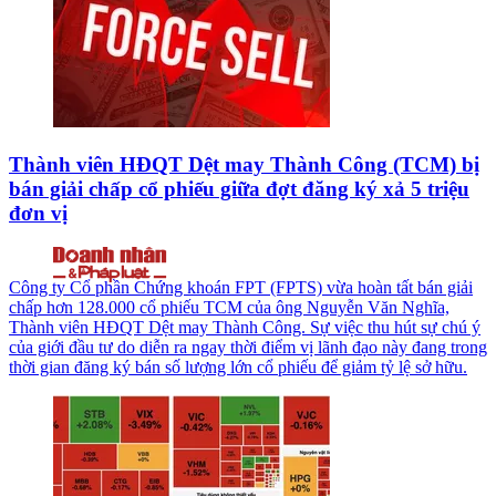
Thành viên HĐQT Dệt may Thành Công (TCM) bị
bán giải chấp cổ phiếu giữa đợt đăng ký xả 5 triệu
đơn vị
Công ty Cổ phần Chứng khoán FPT (FPTS) vừa hoàn tất bán giải
chấp hơn 128.000 cổ phiếu TCM của ông Nguyễn Văn Nghĩa,
Thành viên HĐQT Dệt may Thành Công. Sự việc thu hút sự chú ý
của giới đầu tư do diễn ra ngay thời điểm vị lãnh đạo này đang trong
thời gian đăng ký bán số lượng lớn cổ phiếu để giảm tỷ lệ sở hữu.