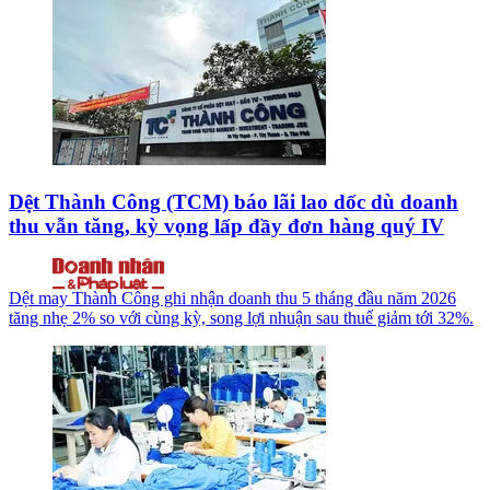
Dệt Thành Công (TCM) báo lãi lao dốc dù doanh
thu vẫn tăng, kỳ vọng lấp đầy đơn hàng quý IV
Dệt may Thành Công ghi nhận doanh thu 5 tháng đầu năm 2026
tăng nhẹ 2% so với cùng kỳ, song lợi nhuận sau thuế giảm tới 32%.