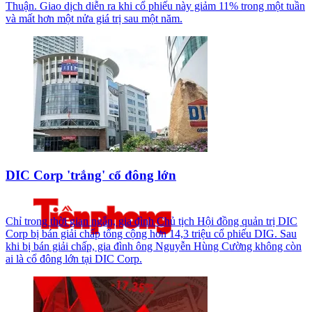
Thuận. Giao dịch diễn ra khi cổ phiếu này giảm 11% trong một tuần
và mất hơn một nửa giá trị sau một năm.
DIC Corp 'trắng' cổ đông lớn
Chỉ trong thời gian ngắn, gia đình Chủ tịch Hội đồng quản trị DIC
Corp bị bán giải chấp tổng cộng hơn 14,3 triệu cổ phiếu DIG. Sau
khi bị bán giải chấp, gia đình ông Nguyễn Hùng Cường không còn
ai là cổ đông lớn tại DIC Corp.